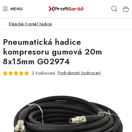
Přejít
Hleda
na
obsah
Klasické (rovné) hadice
REALIZACE & ŘEŠENÍ
Pneumatická hadice
AKCE A NOVINKY
kompresoru gumová 20m
VYBAVENÍ PNEUSERVISU
8x15mm G02974
NÁŘADÍ DLE TYPU OPRAVY
Podrobnosti hodnocení
2 hodnocení
VYBAVENÍ DÍLNY
NÁŘADÍ
ČIŠTĚNÍ A MYTÍ