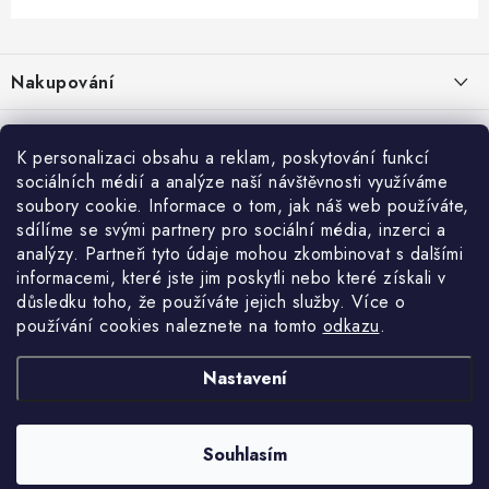
Z
á
Nakupování
p
a
Jak nakupovat
Objednávky
t
K personalizaci obsahu a reklam, poskytování funkcí
Obchodní podmínky
í
sociálních médií a analýze naší návštěvnosti využíváme
Reklamace / vrácení zboží
O nás
soubory cookie. Informace o tom, jak náš web používáte,
Doprava a platba
sdílíme se svými partnery pro sociální média, inzerci a
Použití Dárkové poukázky
Kontakty
Služby
Cookies
analýzy. Partneři tyto údaje mohou zkombinovat s dalšími
informacemi, které jste jim poskytli nebo které získali v
Ochrana osobních údajú
Příběh Profigaráže
Velkoobchod
Profigaráž.sk
Zboží.cz
Heureka.cz
důsledku toho, že používáte jejich služby. Více o
používání cookies naleznete na tomto
odkazu
.
Jak funguje Zásilkovna?
Profi poradna
Montáže strojů a zařízení
LICENCE K FOTOGRAFIÍM
Nastavení
Showroom Prešov
Doplňkové služby Profigaráž.cz
Souhlasím
Newslleter z Profigaraz.cz
Copyright 2026
Profigaraz.cz
. Všechna práva vyhrazena.
Vytvořil Shoptet