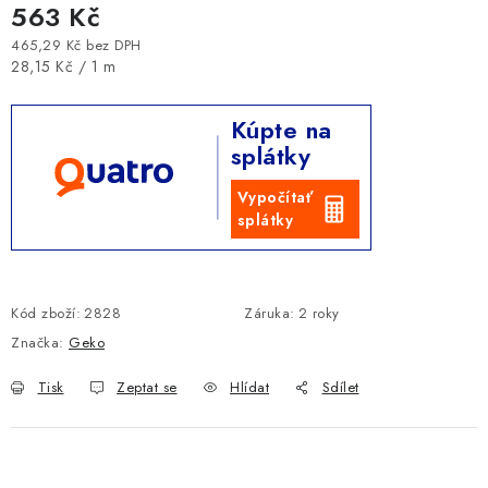
563 Kč
465,29 Kč bez DPH
Měrná cena:
28,15 Kč / 1 m
Kúpte na
splátky
Vypočítať
splátky
Kód zboží:
2828
Záruka
:
2 roky
Značka:
Geko
Tisk
Zeptat se
Hlídat
Sdílet