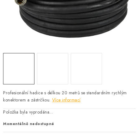
PROFI PORADNA
AUTODOPLŇKY
KRYCÍ PLACHTY - CELTY
BALENÍ A EXPEDICE
Jak nakupovat
Obchodní podmínky
Doprava a platba
Cookies
Ochrana osobních údajú
Jak funguje Zásilkovna?
LICENCE K FOTOGRAFIÍM
Doplňkové služby Profigaráž.cz
Profesionální hadice s délkou 20 metrů se standardním rychlým
Newslleter z Profigaraz.cz
Dárek k objednávce
konektorem a zástrčkou.
Více informací
Položka byla vyprodána…
Momentálně nedostupné