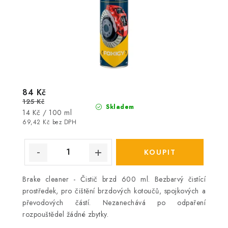
84 Kč
125 Kč
Skladem
Měrná
14 Kč / 100 ml
cena:
69,42 Kč bez DPH
Brake cleaner - Čistič brzd 600 ml. Bezbarvý čistící
prostředek, pro čištění brzdových kotoučů, spojkových a
převodových částí. Nezanechává po odpaření
rozpouštědel žádné zbytky.