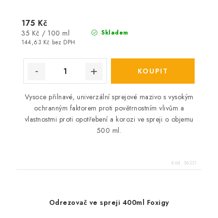
175 Kč
Měrná
35 Kč / 100 ml
Skladem
cena:
144,63 Kč bez DPH
Vysoce přilnavé, univerzální sprejové mazivo s vysokým
ochranným faktorem proti povětrnostním vlivům a
vlastnostmi proti opotřebení a korozi ve spreji o objemu
500 ml.
Kód:
56231
Odrezovač ve spreji 400ml Foxigy