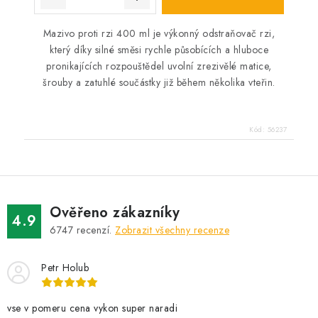
Mazivo proti rzi 400 ml je výkonný odstraňovač rzi,
který díky silné směsi rychle působících a hluboce
pronikajících rozpouštědel uvolní zrezivělé matice,
šrouby a zatuhlé součástky již během několika vteřin.
Kód:
56237
Ověřeno zákazníky
4.9
6747
recenzí.
Zobrazit všechny recenze
Petr Holub
vse v pomeru cena vykon super naradi