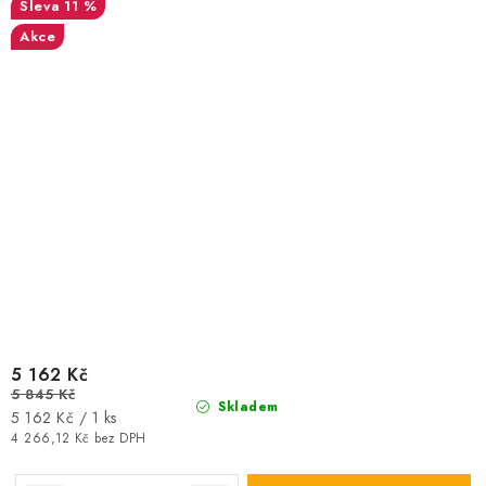
11 %
Akce
5 162 Kč
5 845 Kč
Skladem
Měrná
5 162 Kč / 1 ks
cena:
4 266,12 Kč bez DPH