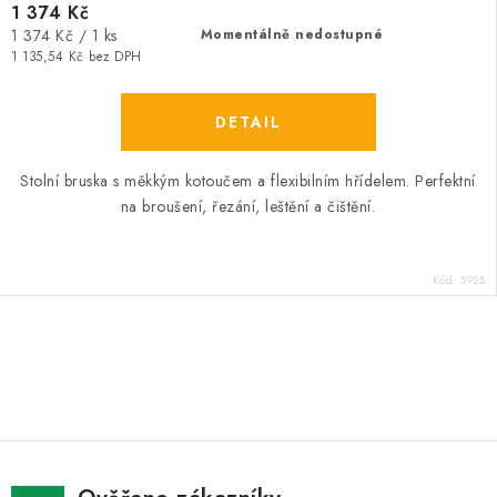
1 374 Kč
Měrná
1 374 Kč / 1 ks
Momentálně nedostupné
cena:
1 135,54 Kč bez DPH
Stolní bruska s měkkým kotoučem a flexibilním hřídelem. Perfektní
na broušení, řezání, leštění a čištění.
Kód:
5925
O
v
l
á
d