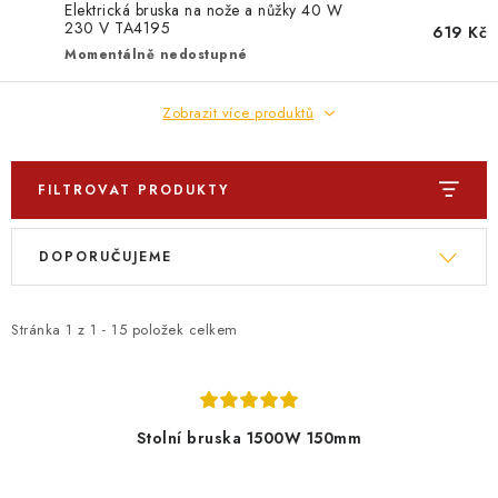
PROFI PORADNA
Elektrická bruska na nože a nůžky 40 W
230 V TA4195
619 Kč
Momentálně nedostupné
AUTODOPLŇKY
Zobrazit více produktů
KRYCÍ PLACHTY - CELTY
BALENÍ A EXPEDICE
FILTROVAT PRODUKTY
V
Ř
Jak nakupovat
Obchodní podmínky
Doprava a platba
DOPORUČUJEME
ý
a
Cookies
Ochrana osobních údajú
Jak funguje Zásilkovna?
p
z
LICENCE K FOTOGRAFIÍM
Doplňkové služby Profigaráž.cz
i
e
Stránka
1
z
1
-
15
položek celkem
Newslleter z Profigaraz.cz
Dárek k objednávce
s
n
p
í
r
p
Stolní bruska 1500W 150mm
o
r
d
o