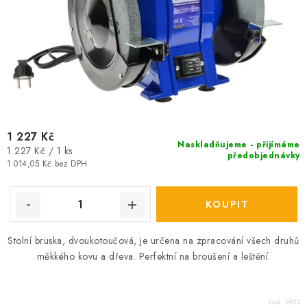
1 227 Kč
Naskladňujeme - přijímáme
Měrná
1 227 Kč / 1 ks
předobjednávky
cena:
1 014,05 Kč bez DPH
Stolní bruska, dvoukotoučová, je určena na zpracování všech druhů
měkkého kovu a dřeva. Perfektní na broušení a leštění.
Kód:
5922