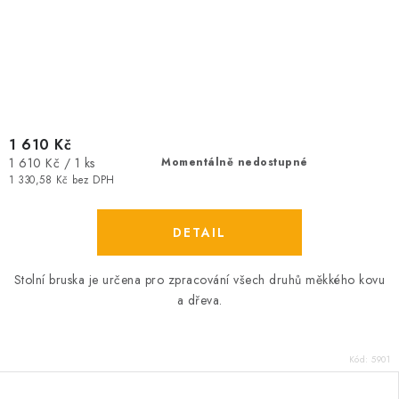
1 610 Kč
Měrná
1 610 Kč / 1 ks
Momentálně nedostupné
cena:
1 330,58 Kč bez DPH
Stolní bruska je určena pro zpracování všech druhů měkkého kovu
a dřeva.
Kód:
5901