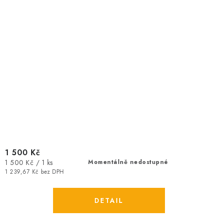
1 500 Kč
Měrná
1 500 Kč / 1 ks
Momentálně nedostupné
cena:
1 239,67 Kč bez DPH