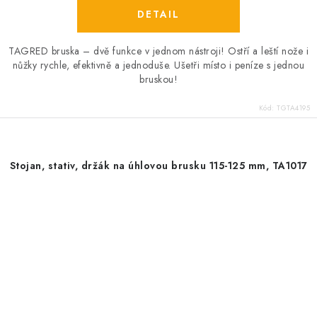
TAGRED bruska – dvě funkce v jednom nástroji! Ostří a leští nože i
nůžky rychle, efektivně a jednoduše. Ušetři místo i peníze s jednou
bruskou!
Kód:
TGTA4195
Stojan, stativ, držák na úhlovou brusku 115-125 mm, TA1017