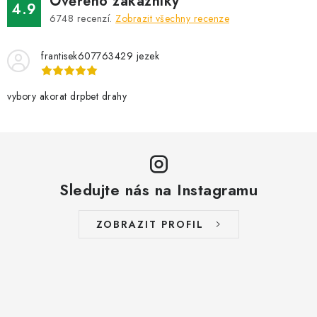
Ověřeno zákazníky
a
4.9
6748
recenzí.
Zobrazit všechny recenze
c
í
frantisek607763429 jezek
p
r
v
vybory akorat drpbet drahy
k
y
v
ý
Sledujte nás na Instagramu
p
i
s
ZOBRAZIT PROFIL
u