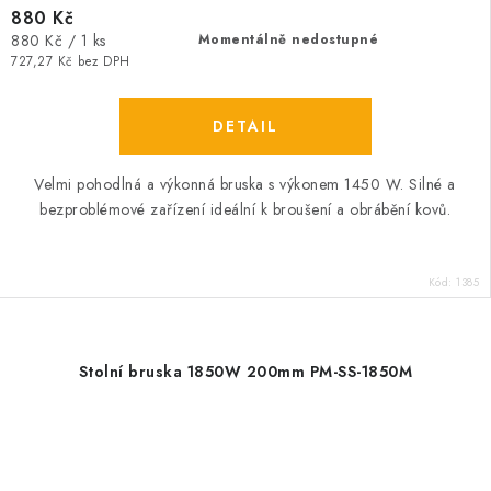
880 Kč
Měrná
880 Kč / 1 ks
Momentálně nedostupné
cena:
727,27 Kč bez DPH
Velmi pohodlná a výkonná bruska s výkonem 1450 W. Silné a
bezproblémové zařízení ideální k broušení a obrábění kovů.
Kód:
1385
Stolní bruska 1850W 200mm PM-SS-1850M