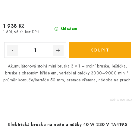
1 938 Kč
Skladem
1 601,65 Kč bez DPH
Akumulátorová stolní mini bruska 3 v 1 – stolní bruska, leštička,
bruska s ohebným hřídelem, variabilní otáčky 3000–9000 min⁻¹,
průměr kotouče/kartáče 50 mm, aretace vřetena, nádoba na prach.
Kód:
GT58G095
Elektrická bruska na nože a nůžky 40 W 230 V TA4195