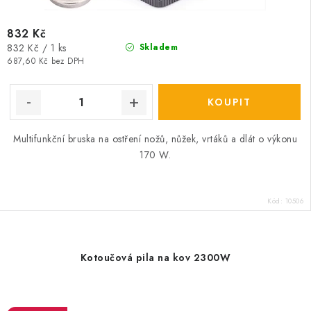
832 Kč
Měrná
832 Kč / 1 ks
Skladem
cena:
687,60 Kč bez DPH
Multifunkční bruska na ostření nožů, nůžek, vrtáků a dlát o výkonu
170 W.
Kód:
10506
Kotoučová pila na kov 2300W