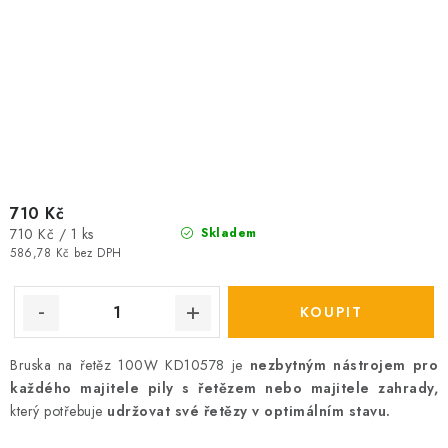
710 Kč
Měrná
710 Kč / 1 ks
Skladem
cena:
586,78 Kč bez DPH
Bruska na řetěz 100W KD10578 je
nezbytným nástrojem pro
každého majitele pily s řetězem nebo majitele zahrady,
který potřebuje
udržovat své řetězy v optimálním stavu.