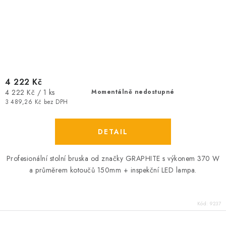
4 222 Kč
Měrná
4 222 Kč / 1 ks
Momentálně nedostupné
cena:
3 489,26 Kč bez DPH
Profesionální stolní bruska od značky GRAPHITE s výkonem 370 W
a průměrem kotoučů 150mm + inspekční LED lampa.
Kód:
9237