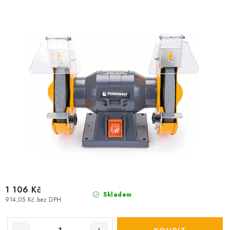
u
d
k
u
t
k
ů
t
ů
1 106 Kč
Skladem
914,05 Kč bez DPH