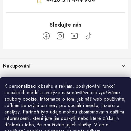
Z
á
Nakupování
p
a
Jak nakupovat
Objednávky
t
K personalizaci obsahu a reklam, poskytování funkcí
Obchodní podmínky
í
sociálních médií a analýze naší návštěvnosti využíváme
Reklamace / vrácení zboží
O nás
soubory cookie. Informace o tom, jak náš web používáte,
Doprava a platba
sdílíme se svými partnery pro sociální média, inzerci a
Použití Dárkové poukázky
Kontakty
Služby
Cookies
analýzy. Partneři tyto údaje mohou zkombinovat s dalšími
informacemi, které jste jim poskytli nebo které získali v
Ochrana osobních údajú
Příběh Profigaráže
Velkoobchod
Profigaráž.sk
Zboží.cz
Heureka.cz
důsledku toho, že používáte jejich služby. Více o