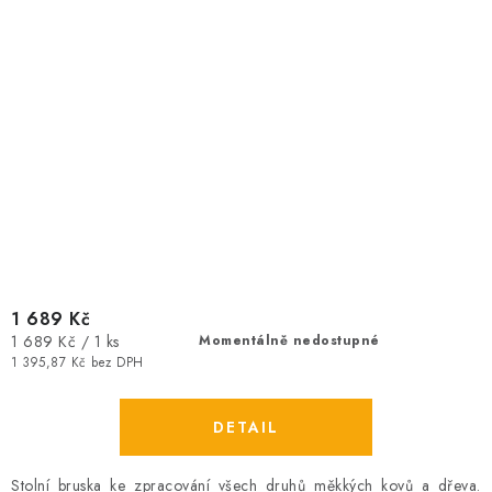
1 689 Kč
Měrná
1 689 Kč / 1 ks
Momentálně nedostupné
cena:
1 395,87 Kč bez DPH
Stolní bruska ke zpracování všech druhů měkkých kovů a dřeva.