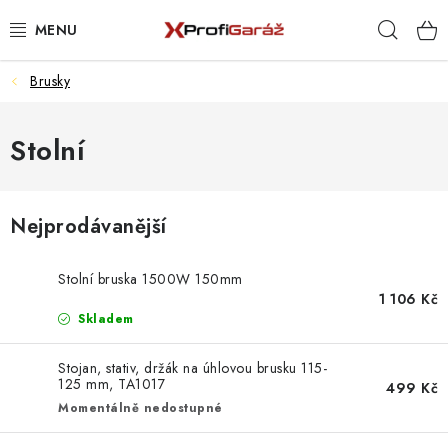
Přejít
Hleda
na
obsah
Brusky
REALIZACE & ŘEŠENÍ
AKCE A NOVINKY
Stolní
VYBAVENÍ PNEUSERVISU
Nejprodávanější
NÁŘADÍ DLE TYPU OPRAVY
Stolní bruska 1500W 150mm
VYBAVENÍ DÍLNY
1 106 Kč
Skladem
NÁŘADÍ
Stojan, stativ, držák na úhlovou brusku 115-
125 mm, TA1017
499 Kč
ČIŠTĚNÍ A MYTÍ
Momentálně nedostupné