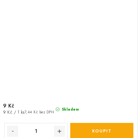
9 Kč
Skladem
Měrná
9 Kč / 1 ks
7,44 Kč bez DPH
cena: