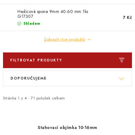
Hadicová spona 9mm 40-60 mm 1ks
G17307
7 Kč
Skladem
Zobrazit více produktů
FILTROVAT PRODUKTY
V
Ř
DOPORUČUJEME
ý
a
p
z
i
e
Stránka
1
z
4
-
71
položek celkem
s
n
p
í
r
p
Stahovací objímka 10-16mm
o
r