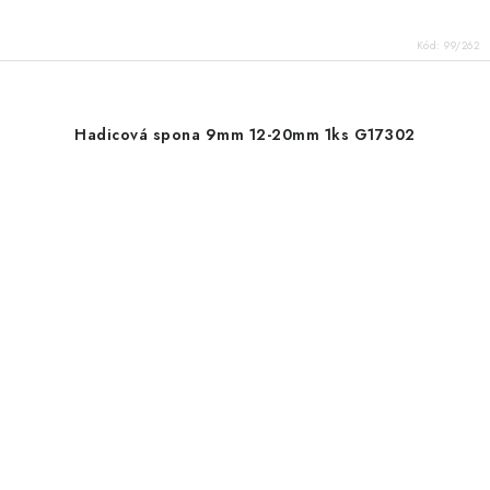
Kód:
99/262
Hadicová spona 9mm 12-20mm 1ks G17302