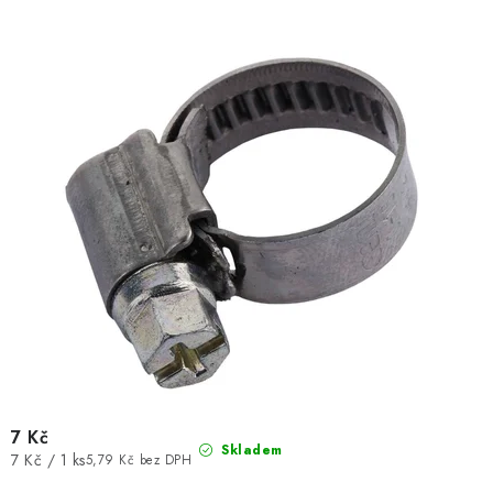
d
o
u
d
k
u
t
k
ů
t
ů
7 Kč
Skladem
Měrná
7 Kč / 1 ks
5,79 Kč bez DPH
cena: