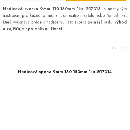
Hadicová svorka 9mm 110-130mm 1ks G17313
je nezbytným
nástrojem pro každého mistra, domácího majitele nebo řemeslníka,
který vykonává práce s hadicemi. Tato svorka
přináší řadu výhod
a zajišťuje spolehlivou fixaci.
Kód:
18381
Hadicová spona 9mm 130-150mm 1ks G17314