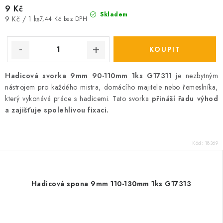
9 Kč
Skladem
Měrná
9 Kč / 1 ks
7,44 Kč bez DPH
cena:
Hadicová svorka 9mm 90-110mm 1ks G17311
je nezbytným
nástrojem pro každého mistra, domácího majitele nebo řemeslníka,
který vykonává práce s hadicemi. Tato svorka
přináší řadu výhod
a zajišťuje spolehlivou fixaci.
Kód:
18369
Hadicová spona 9mm 110-130mm 1ks G17313