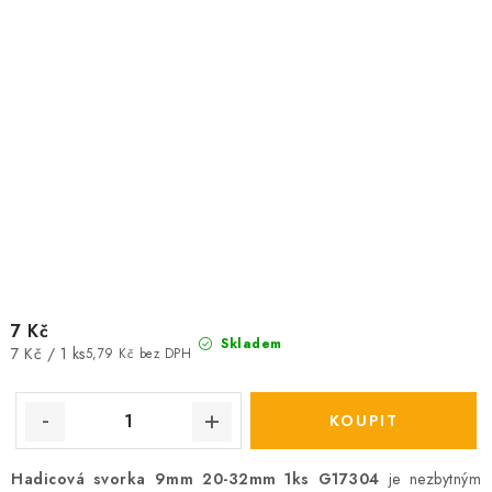
7 Kč
Skladem
Měrná
7 Kč / 1 ks
5,79 Kč bez DPH
cena:
Hadicová svorka 9mm 20-32mm 1ks G17304
je nezbytným