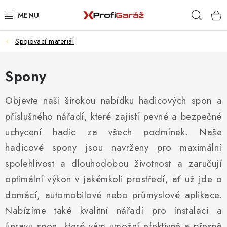
Přejít
Hleda
na
obsah
Spojovací materiál
REALIZACE & ŘEŠENÍ
AKCE A NOVINKY
Spony
VYBAVENÍ PNEUSERVISU
Objevte naši širokou nabídku hadicových spon a
příslušného nářadí, které zajistí pevné a bezpečné
NÁŘADÍ DLE TYPU OPRAVY
uchycení hadic za všech podmínek. Naše
hadicové spony jsou navrženy pro maximální
VYBAVENÍ DÍLNY
spolehlivost a dlouhodobou životnost a zaručují
NÁŘADÍ
optimální výkon v jakémkoli prostředí, ať už jde o
domácí, automobilové nebo průmyslové aplikace.
ČIŠTĚNÍ A MYTÍ
Nabízíme také kvalitní nářadí pro instalaci a
úpravu spon, které vám umožní efektivně a přesně