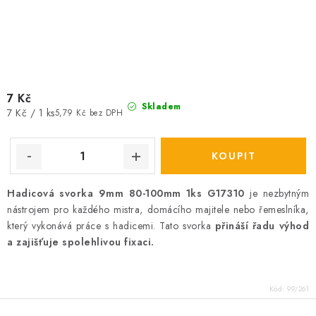
7 Kč
Skladem
Měrná
7 Kč / 1 ks
5,79 Kč bez DPH
cena:
Hadicová svorka 9mm 80-100mm 1ks G17310
je nezbytným
nástrojem pro každého mistra, domácího majitele nebo řemeslníka,
který vykonává práce s hadicemi. Tato svorka
přináší řadu výhod
a zajišťuje spolehlivou fixaci.
Kód:
99/261