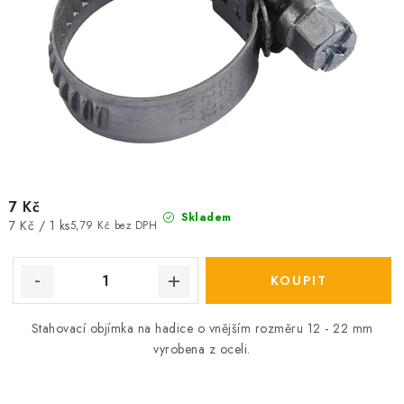
7 Kč
Skladem
Měrná
7 Kč / 1 ks
5,79 Kč bez DPH
cena:
Stahovací objímka na hadice o vnějším rozměru 12 - 22 mm
vyrobena z oceli.