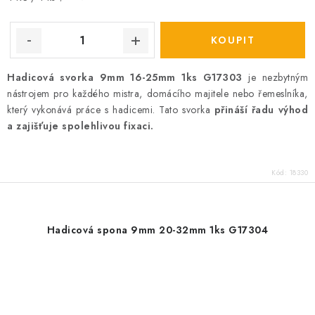
cena:
Hadicová svorka 9mm 16-25mm 1ks G17303
je nezbytným
nástrojem pro každého mistra, domácího majitele nebo řemeslníka,
který vykonává práce s hadicemi. Tato svorka
přináší řadu výhod
a zajišťuje spolehlivou fixaci.
Kód:
18330
Hadicová spona 9mm 20-32mm 1ks G17304