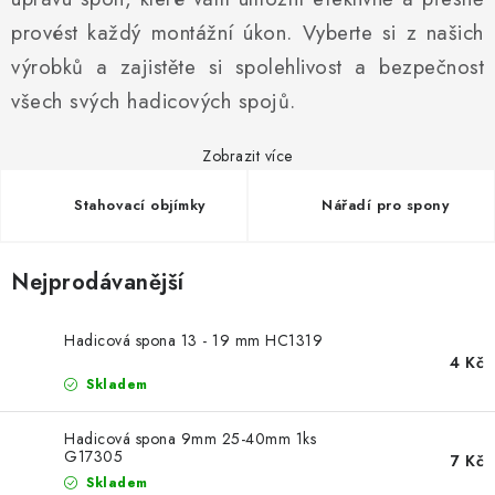
PROFI PORADNA
provést každý montážní úkon. Vyberte si z našich
AUTODOPLŇKY
výrobků a zajistěte si spolehlivost a bezpečnost
všech svých hadicových spojů.
KRYCÍ PLACHTY - CELTY
Zobrazit více
BALENÍ A EXPEDICE
Stahovací objímky
Nářadí pro spony
Jak nakupovat
Obchodní podmínky
Doprava a platba
Cookies
Ochrana osobních údajú
Jak funguje Zásilkovna?
Nejprodávanější
LICENCE K FOTOGRAFIÍM
Doplňkové služby Profigaráž.cz
Newslleter z Profigaraz.cz
Dárek k objednávce
Hadicová spona 13 - 19 mm HC1319
4 Kč
Skladem
Hadicová spona 9mm 25-40mm 1ks
G17305
7 Kč
Skladem