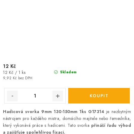
12 Kč
Měrná
12 Kč / 1 ks
Skladem
cena:
9,92 Kč bez DPH
Hadicová svorka 9mm 130-150mm 1ks G17314
je nezbytným
nástrojem pro každého mistra, domácího majitele nebo řemeslníka,
který vykonává práce s hadicemi. Tato svorka
přináší řadu výhod
a zajišťuje spolehlivou fixaci.