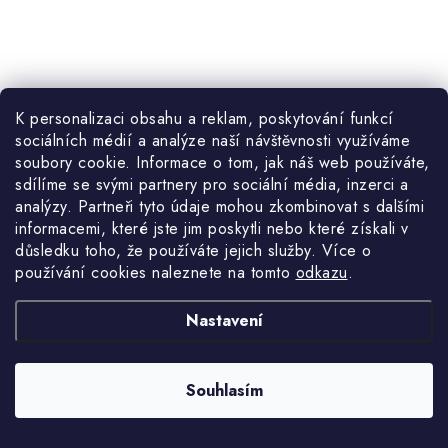
12 Kč
K personalizaci obsahu a reklam, poskytování funkcí
Měrná
12 Kč / 1 ks
Skladem
sociálních médií a analýze naší návštěvnosti využíváme
cena:
9,92 Kč bez DPH
soubory cookie. Informace o tom, jak náš web používáte,
sdílíme se svými partnery pro sociální média, inzerci a
analýzy. Partneři tyto údaje mohou zkombinovat s dalšími
informacemi, které jste jim poskytli nebo které získali v
důsledku toho, že používáte jejich služby. Více o
Hadicová svorka 9mm 140-160mm 1ks G17315
je nezbytným
používání cookies naleznete na tomto
odkazu
.
nástrojem pro každého mistra, domácího majitele nebo řemeslníka,
který vykonává práce s hadicemi. Tato svorka
přináší řadu výhod
Nastavení
a zajišťuje spolehlivou fixaci.
Souhlasím
Kód:
99/264