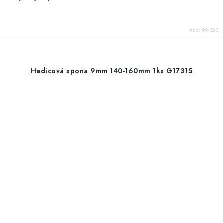
Kód:
99/263
Hadicová spona 9mm 140-160mm 1ks G17315