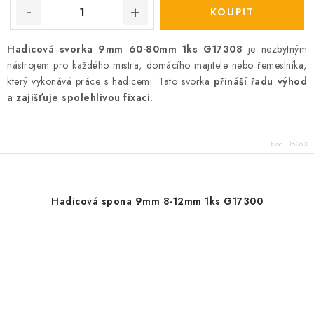
Hadicová svorka 9mm 60-80mm 1ks G17308
je nezbytným
nástrojem pro každého mistra, domácího majitele nebo řemeslníka,
který vykonává práce s hadicemi. Tato svorka
přináší řadu výhod
a zajišťuje spolehlivou fixaci.
Kód:
18363
Hadicová spona 9mm 8-12mm 1ks G17300