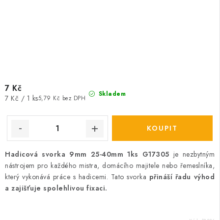
7 Kč
Skladem
Měrná
7 Kč / 1 ks
5,79 Kč bez DPH
cena:
Hadicová svorka 9mm 25-40mm 1ks G17305
je nezbytným
nástrojem pro každého mistra, domácího majitele nebo řemeslníka,
který vykonává práce s hadicemi. Tato svorka
přináší řadu výhod
a zajišťuje spolehlivou fixaci.