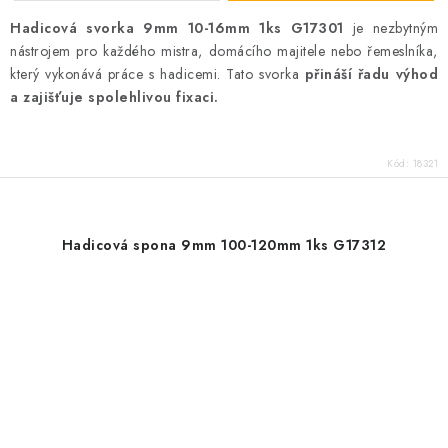
Hadicová svorka 9mm 10-16mm 1ks G17301
je nezbytným
nástrojem pro každého mistra, domácího majitele nebo řemeslníka,
který vykonává práce s hadicemi. Tato svorka
přináší řadu výhod
a zajišťuje spolehlivou fixaci.
Kód:
18321
Hadicová spona 9mm 100-120mm 1ks G17312