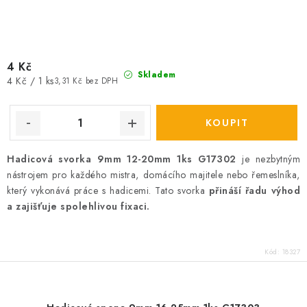
4 Kč
Skladem
Měrná
4 Kč / 1 ks
3,31 Kč bez DPH
cena:
Hadicová svorka 9mm 12-20mm 1ks G17302
je nezbytným
nástrojem pro každého mistra, domácího majitele nebo řemeslníka,
který vykonává práce s hadicemi. Tato svorka
přináší řadu výhod
a zajišťuje spolehlivou fixaci.
Kód:
18327