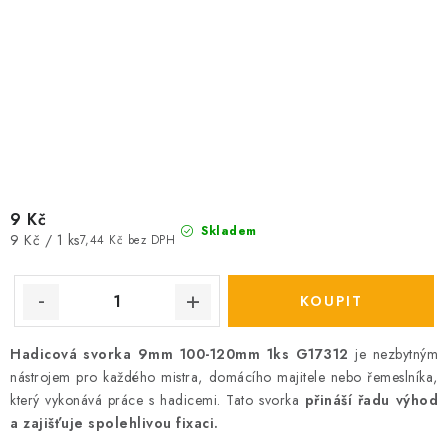
9 Kč
Skladem
Měrná
9 Kč / 1 ks
7,44 Kč bez DPH
cena:
Hadicová svorka 9mm 100-120mm 1ks G17312
je nezbytným
nástrojem pro každého mistra, domácího majitele nebo řemeslníka,
který vykonává práce s hadicemi. Tato svorka
přináší řadu výhod
a zajišťuje spolehlivou fixaci.