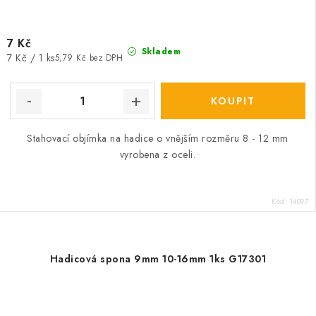
7 Kč
Skladem
Měrná
7 Kč / 1 ks
5,79 Kč bez DPH
cena:
Stahovací objímka na hadice o vnějším rozměru 8 - 12 mm
vyrobena z oceli.
Kód:
14097
Hadicová spona 9mm 10-16mm 1ks G17301