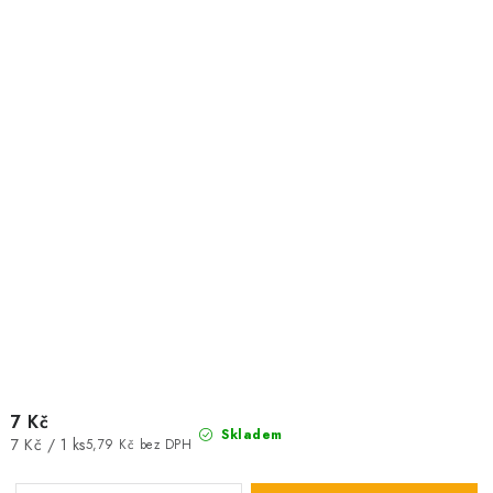
7 Kč
Skladem
Měrná
7 Kč / 1 ks
5,79 Kč bez DPH
cena: