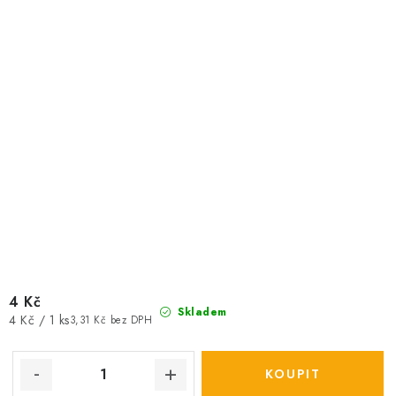
4 Kč
Skladem
Měrná
4 Kč / 1 ks
3,31 Kč bez DPH
cena: