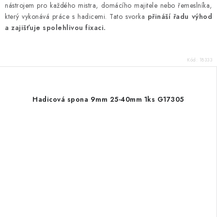
nástrojem pro každého mistra, domácího majitele nebo řemeslníka,
který vykonává práce s hadicemi. Tato svorka
přináší řadu výhod
a zajišťuje spolehlivou fixaci.
Kód:
18333
Hadicová spona 9mm 25-40mm 1ks G17305