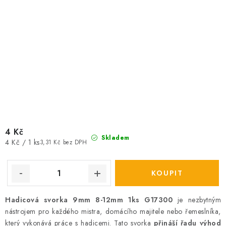
4 Kč
Skladem
Měrná
4 Kč / 1 ks
3,31 Kč bez DPH
cena:
Hadicová svorka 9mm 8-12mm 1ks G17300
je nezbytným
nástrojem pro každého mistra, domácího majitele nebo řemeslníka,
který vykonává práce s hadicemi. Tato svorka
přináší řadu výhod