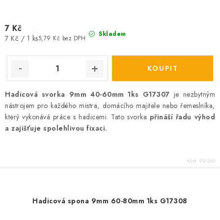
7 Kč
Skladem
Měrná
7 Kč / 1 ks
5,79 Kč bez DPH
cena:
Hadicová svorka 9mm 40-60mm 1ks G17307
je nezbytným
nástrojem pro každého mistra, domácího majitele nebo řemeslníka,
který vykonává práce s hadicemi. Tato svorka
přináší řadu výhod
a zajišťuje spolehlivou fixaci.
Kód:
99/260
Hadicová spona 9mm 60-80mm 1ks G17308