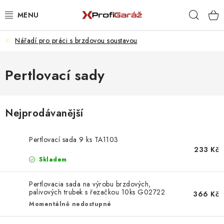
Přejít
Hleda
na
obsah
Nářadí pro práci s brzdovou soustavou
REALIZACE & ŘEŠENÍ
AKCE A NOVINKY
Pertlovací sady
VYBAVENÍ PNEUSERVISU
Nejprodávanější
NÁŘADÍ DLE TYPU OPRAVY
Pertlovací sada 9 ks TA1103
VYBAVENÍ DÍLNY
233 Kč
Skladem
NÁŘADÍ
Pertlovacia sada na výrobu brzdových,
palivových trubek s řezačkou 10ks G02722
366 Kč
ČIŠTĚNÍ A MYTÍ
Momentálně nedostupné