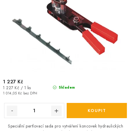
1 227 Kč
Měrná
1 227 Kč / 1 ks
Skladem
cena:
1 014,05 Kč bez DPH
Speciální pertlovací sada pro vytváření koncovek hydraulických