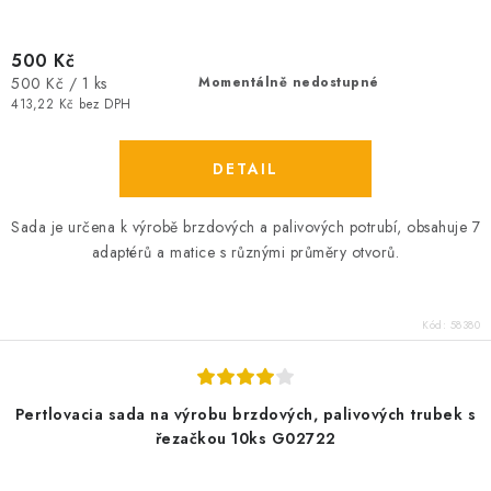
500 Kč
Měrná
500 Kč / 1 ks
Momentálně nedostupné
cena:
413,22 Kč bez DPH
Sada je určena k výrobě brzdových a palivových potrubí, obsahuje 7
adaptérů a matice s různými průměry otvorů.
Kód:
58380
Pertlovacia sada na výrobu brzdových, palivových trubek s
řezačkou 10ks G02722