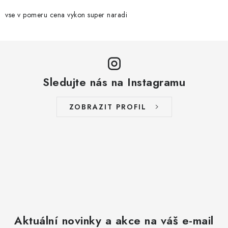
r
v
vse v pomeru cena vykon super naradi
k
y
v
ý
Sledujte nás na Instagramu
p
i
s
ZOBRAZIT PROFIL
u
Aktuální novinky a akce na váš e-mail