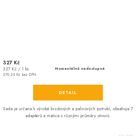
327 Kč
Měrná
327 Kč / 1 ks
Momentálně nedostupné
cena:
270,25 Kč bez DPH
Sada je určena k výrobě brzdových a palivových potrubí, obsahuje 7
adaptérů a matice s různými průměry otvorů.
Kód:
9789