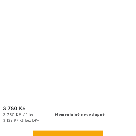
3 780 Kč
Měrná
3 780 Kč / 1 ks
Momentálně nedostupné
cena:
3 123,97 Kč bez DPH