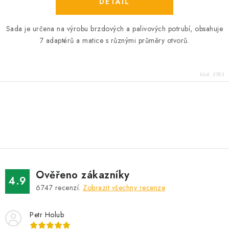
Sada je určena na výrobu brzdových a palivových potrubí, obsahuje
7 adaptérů a matice s různými průměry otvorů.
Kód:
2783
O
v
l
á
d
Ověřeno zákazníky
a
4.9
6747
recenzí.
Zobrazit všechny recenze
c
í
Petr Holub
p