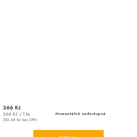
366 Kč
Měrná
366 Kč / 1 ks
Momentálně nedostupné
cena:
302,48 Kč bez DPH