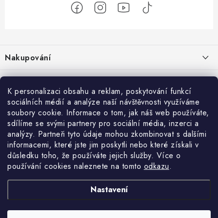
Z
á
Nakupování
p
a
Jak nakupovat
Objednávky
t
K personalizaci obsahu a reklam, poskytování funkcí
Obchodní podmínky
í
sociálních médií a analýze naší návštěvnosti využíváme
Reklamace / vrácení zboží
O nás
soubory cookie. Informace o tom, jak náš web používáte,
Doprava a platba
sdílíme se svými partnery pro sociální média, inzerci a
Použití Dárkové poukázky
Kontakty
Služby
Cookies
analýzy. Partneři tyto údaje mohou zkombinovat s dalšími
informacemi, které jste jim poskytli nebo které získali v
Ochrana osobních údajú
Příběh Profigaráže
Velkoobchod
Profigaráž.sk
Zboží.cz
Heureka.cz
důsledku toho, že používáte jejich služby. Více o
používání cookies naleznete na tomto
odkazu
.
Jak funguje Zásilkovna?
Profi poradna
Montáže strojů a zařízení
LICENCE K FOTOGRAFIÍM
Nastavení
Showroom Prešov
Doplňkové služby Profigaráž.cz