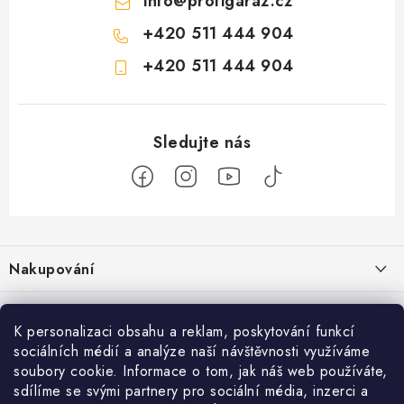
info
@
profigaraz.cz
+420 511 444 904
+420 511 444 904
Z
á
Nakupování
p
a
Jak nakupovat
Objednávky
t
K personalizaci obsahu a reklam, poskytování funkcí
Obchodní podmínky
í
sociálních médií a analýze naší návštěvnosti využíváme
Reklamace / vrácení zboží
O nás
soubory cookie. Informace o tom, jak náš web používáte,
Doprava a platba
sdílíme se svými partnery pro sociální média, inzerci a
Použití Dárkové poukázky
Kontakty