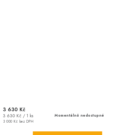
3 630 Kč
Měrná
3 630 Kč / 1 ks
Momentálně nedostupné
cena:
3 000 Kč bez DPH