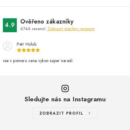
l
á
d
Ověřeno zákazníky
a
4.9
6746
recenzí.
Zobrazit všechny recenze
c
í
Petr Holub
p
r
v
vse v pomeru cena vykon super naradi
k
y
v
ý
Sledujte nás na Instagramu
p
i
s
ZOBRAZIT PROFIL
u