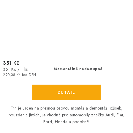
351 Kč
Měrná
351 Kč / 1 ks
Momentálně nedostupné
cena:
290,08 Kč bez DPH
Trn je určen na přesnou osovou montáž a demontáž ložisek,
pouzder a jiných, je vhodná pro automobily značky Audi, Fiat,
Ford, Honda a podobně.