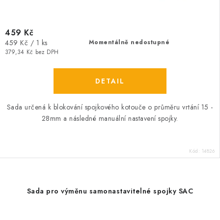
459 Kč
Měrná
459 Kč / 1 ks
Momentálně nedostupné
cena:
379,34 Kč bez DPH
Sada určená k blokování spojkového kotouče o průměru vrtání 15 -
28mm a následné manuální nastavení spojky.
Kód:
14826
Sada pro výměnu samonastavitelné spojky SAC