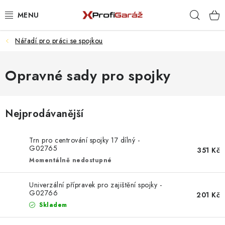
Přejít
Hleda
na
obsah
Nářadí pro práci se spojkou
REALIZACE & ŘEŠENÍ
AKCE A NOVINKY
Opravné sady pro spojky
VYBAVENÍ PNEUSERVISU
Nejprodávanější
NÁŘADÍ DLE TYPU OPRAVY
Trn pro centrování spojky 17 dílný -
VYBAVENÍ DÍLNY
G02765
351 Kč
Momentálně nedostupné
NÁŘADÍ
Univerzální přípravek pro zajištění spojky -
G02766
201 Kč
ČIŠTĚNÍ A MYTÍ
Skladem