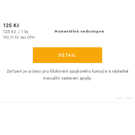
125 Kč
Měrná
125 Kč / 1 ks
Momentálně nedostupné
cena:
103,31 Kč bez DPH
Zařízení je určeno pro blokování spojkového kotouče a následné
manuální nastavení spojky.
Kód:
13455
O
v