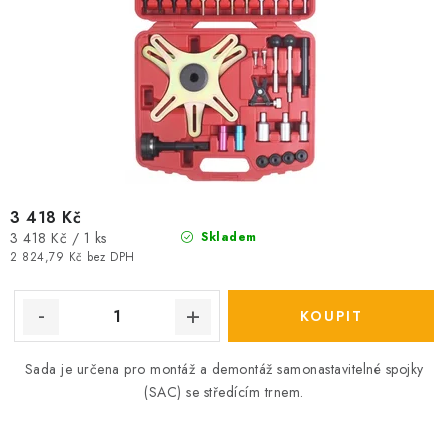
3 418 Kč
Měrná
3 418 Kč / 1 ks
Skladem
cena:
2 824,79 Kč bez DPH
Sada je určena pro montáž a demontáž samonastavitelné spojky
(SAC) se středícím trnem.