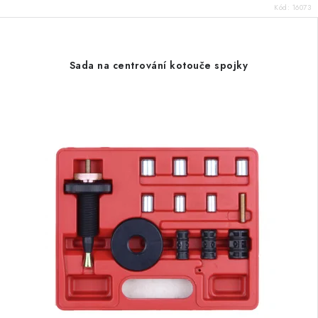
Kód:
16073
Sada na centrování kotouče spojky