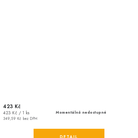
423 Kč
Měrná
423 Kč / 1 ks
Momentálně nedostupné
cena:
349,59 Kč bez DPH