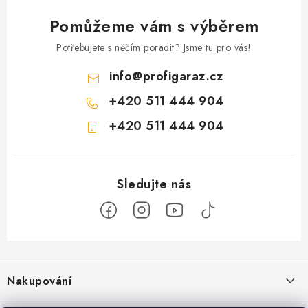
Pomůžeme vám s výběrem
Potřebujete s něčím poradit? Jsme tu pro vás!
info
@
profigaraz.cz
+420 511 444 904
+420 511 444 904
Z
á
Nakupování
p
a
Jak nakupovat