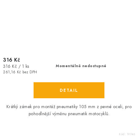
316 Kč
Měrná
316 Kč / 1 ks
Momentálně nedostupné
cena:
261,16 Kč bez DPH
Krátký zámek pro montáž pneumatiky 105 mm z pevné oceli, pro
pohodlnější výměnu pneumatik motocyklů.
Kód:
19746