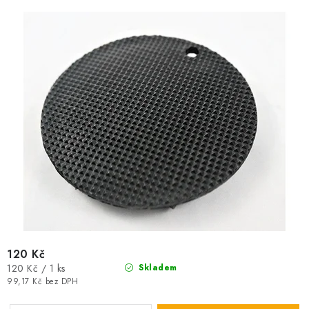
u
d
k
u
t
k
ů
t
ů
120 Kč
Měrná
120 Kč / 1 ks
Skladem
cena:
99,17 Kč bez DPH