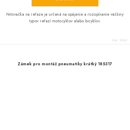
Nitovačka na reťaze je určená na spájanie a rozopínanie väčšiny
typov reťazí motocyklov alebo bicyklov.
Kód:
16945
Zámek pro montáž pneumatiky krátký 185317