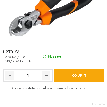
1 270 Kč
Měrná
1 270 Kč / 1 ks
Skladem
cena:
1 049,59 Kč bez DPH
Kleště pro stříhání ocelových lanek a bowdenů 170 mm.
Kód:
16855