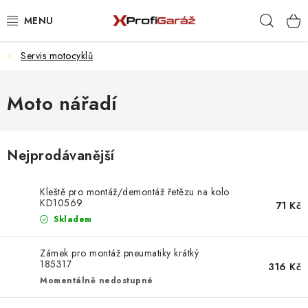
Přejít
Hleda
na
obsah
Servis motocyklů
REALIZACE & ŘEŠENÍ
AKCE A NOVINKY
Moto nářadí
VYBAVENÍ PNEUSERVISU
Nejprodávanější
NÁŘADÍ DLE TYPU OPRAVY
Kleště pro montáž/demontáž řetězu na kolo
VYBAVENÍ DÍLNY
KD10569
71 Kč
Skladem
NÁŘADÍ
Zámek pro montáž pneumatiky krátký
185317
316 Kč
ČIŠTĚNÍ A MYTÍ
Momentálně nedostupné