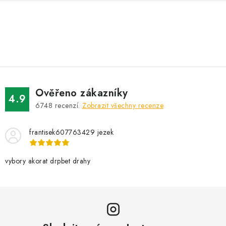
O
v
l
á
d
Ověřeno zákazníky
a
4.9
6748
recenzí.
Zobrazit všechny recenze
c
í
frantisek607763429 jezek
p
r
v
vybory akorat drpbet drahy
k
y
v
ý