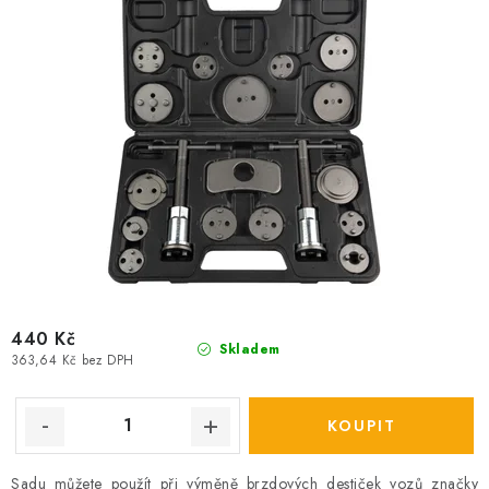
t
k
ů
t
ů
440 Kč
Skladem
363,64 Kč bez DPH
Sadu můžete použít při výměně brzdových destiček vozů značky