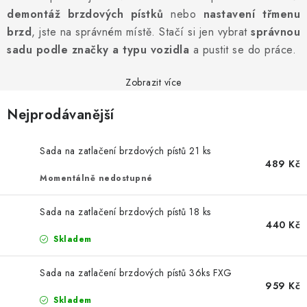
PROFI PORADNA
demontáž brzdových pístků
nebo
nastavení třmenu
brzd
, jste na správném místě. Stačí si jen vybrat
správnou
AUTODOPLŇKY
sadu podle značky a typu vozidla
a pustit se do práce.
KRYCÍ PLACHTY - CELTY
Zobrazit více
BALENÍ A EXPEDICE
Nejprodávanější
Jak nakupovat
Obchodní podmínky
Doprava a platba
Sada na zatlačení brzdových pístů 21 ks
489 Kč
Cookies
Ochrana osobních údajú
Jak funguje Zásilkovna?
Momentálně nedostupné
LICENCE K FOTOGRAFIÍM
Doplňkové služby Profigaráž.cz
Newslleter z Profigaraz.cz
Dárek k objednávce
Sada na zatlačení brzdových pístů 18 ks
440 Kč
Skladem
Sada na zatlačení brzdových pístů 36ks FXG
959 Kč
Skladem