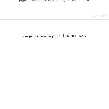
Kód:
14781
Rozpínák brzdových čelistí NE00627