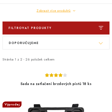
Zobrazit více produktů
FILTROVAT PRODUKTY
V
Ř
DOPORUČUJEME
ý
a
p
z
i
e
Stránka
1
z
2
-
26
položek celkem
s
n
p
í
r
p
Sada na zatlačení brzdových pístů 18 ks
o
r
d
o
u
d
Výprodej
k
u