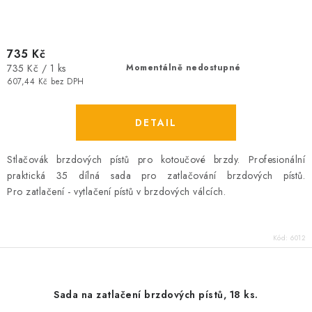
735 Kč
Měrná
735 Kč / 1 ks
Momentálně nedostupné
cena:
607,44 Kč bez DPH
Stlačovák brzdových pístů pro kotoučové brzdy. Profesionální
praktická 35 dílná sada pro zatlačování brzdových pístů.
Pro zatlačení - vytlačení pístů v brzdových válcích.
Kód:
6012
Sada na zatlačení brzdových pístů, 18 ks.