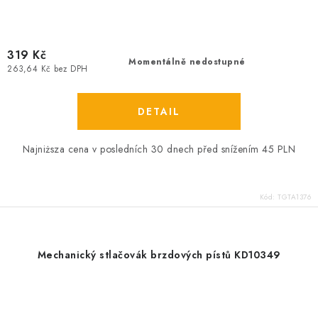
319 Kč
Momentálně nedostupné
263,64 Kč bez DPH
Najniższa cena v posledních 30 dnech před snížením 45 PLN
Kód:
TGTA1376
Mechanický stlačovák brzdových pístů KD10349