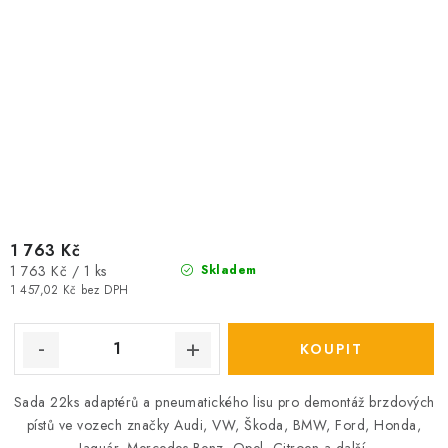
1 763 Kč
Měrná
1 763 Kč / 1 ks
Skladem
cena:
1 457,02 Kč bez DPH
Sada 22ks adaptérů a pneumatického lisu pro demontáž brzdových
pístů ve vozech značky Audi, VW, Škoda, BMW, Ford, Honda,
Jaguár, Mercedes-Benz, Opel, Citroen a další.