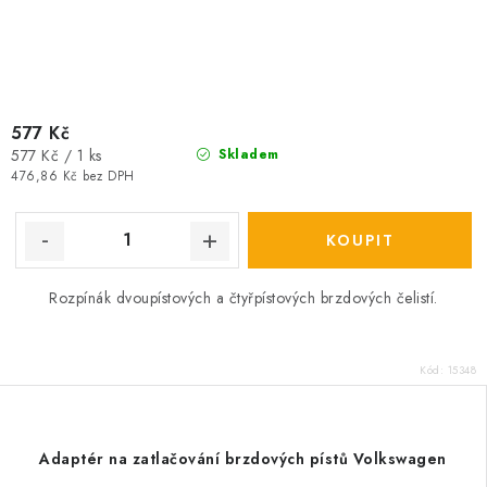
577 Kč
Měrná
577 Kč / 1 ks
Skladem
cena:
476,86 Kč bez DPH
Rozpínák dvoupístových a čtyřpístových brzdových čelistí.
Kód:
15348
Adaptér na zatlačování brzdových pístů Volkswagen