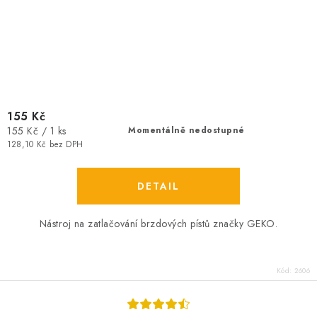
155 Kč
Měrná
155 Kč / 1 ks
Momentálně nedostupné
cena:
128,10 Kč bez DPH
Nástroj na zatlačování brzdových pístů značky GEKO.
Kód:
2606