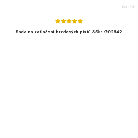
Kód:
148
Sada na zatlačení brzdových pístů 35ks G02542