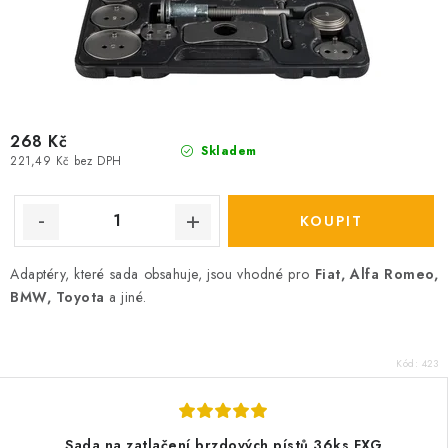
268 Kč
Skladem
221,49 Kč bez DPH
Adaptéry, které sada obsahuje, jsou vhodné pro
Fiat, Alfa Romeo,
BMW, Toyota
a jiné.
Kód:
423
Sada na zatlačení brzdových pístů 36ks FXG