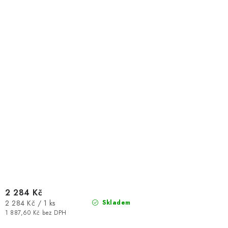
2 284 Kč
Měrná
2 284 Kč / 1 ks
Skladem
cena:
1 887,60 Kč bez DPH