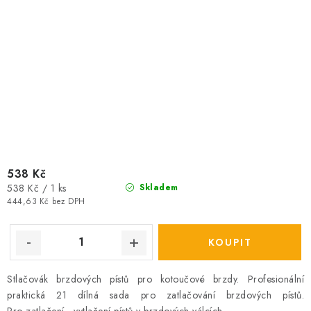
538 Kč
Měrná
538 Kč / 1 ks
Skladem
cena:
444,63 Kč bez DPH
Stlačovák brzdových pístů
pro kotoučové brzdy. Profesionální
praktická 21 dílná sada pro zatlačování brzdových pístů.
Pro zatlačení - vytlačení pístů v brzdových válcích.