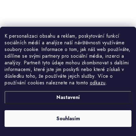
K personalizaci obsahu a reklam, poskytování funkcí
sociálních médií a analýze naší návštěvnosti využíváme
1 192 Kč
Skladem do 10 dnů
soubory cookie. Informace o tom, jak náš web používáte,
985,12 Kč bez DPH
sdílíme se svými partnery pro sociální média, inzerci a
analýzy. Partneři tyto údaje mohou zkombinovat s dalšími
informacemi, které jste jim poskytli nebo které získali v
důsledku toho, že používáte jejich služby. Více o
používání cookies naleznete na tomto
odkazu
.
Kód:
TTINVTN002
Nastavení
O
NAČÍST 8 DALŠÍCH
v
Souhlasím
l
á
S