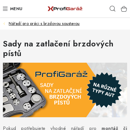
Přejít
Hleda
na
obsah
Nářadí pro práci s brzdovou soustavou
REALIZACE & ŘEŠENÍ
AKCE A NOVINKY
Sady na zatlačení brzdových
pístů
VYBAVENÍ PNEUSERVISU
NÁŘADÍ DLE TYPU OPRAVY
VYBAVENÍ DÍLNY
NÁŘADÍ
ČIŠTĚNÍ A MYTÍ
Pokud potřebujete vhodné nářadí pro
montáž či