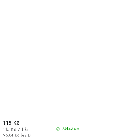
115 Kč
Měrná
115 Kč / 1 ks
Skladem
cena:
95,04 Kč bez DPH