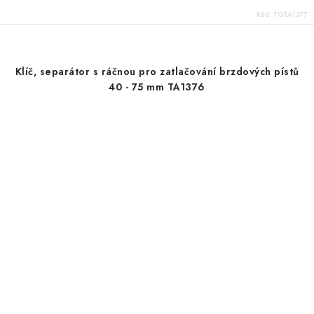
Kód:
TGTA1377
Klíč, separátor s ráčnou pro zatlačování brzdových pístů
40 - 75 mm TA1376