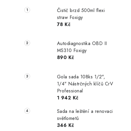
Čistič brzd 500ml flexi
straw Foxigy
78 Kč
Autodiagnostika OBD II
MS310 Foxigy
890 Kč
Gola sada 108ks 1/2",
1/4" Nástrčných klíčů CrV
Professional
1 942 Kč
Sada na leštění a renovaci
světlometů
346 Kč