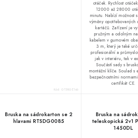
otáček. Rychlost otáček
12000 až 28000 otá
minutu. Nabízí možnost 
výměny opotřebovaných 
kartáčů. Zařízení je v
pružným a odolným na
kabelem v gumovém obal
3 m, který je také ur
profesionální a průmyslo
jak v interiéru, tak v e
Součástí sady s brusk
montážní klíče. Soulad s
bezpečnostními normami
certifikát CE.
Kód:
GT58GE146
Bruska na sádrokarton se 2
Bruska na sádrok
hlavami RTSDG0085
teleskopická 2v1
1450DL