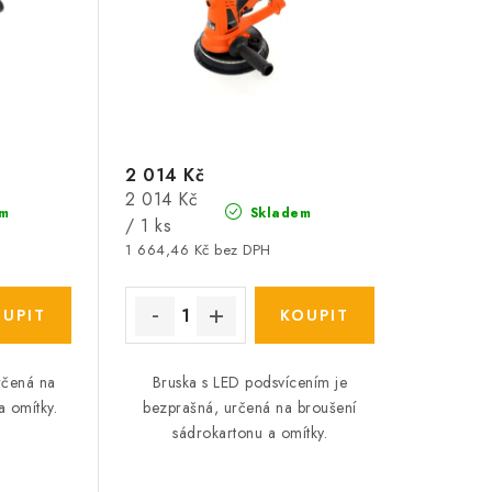
2 014 Kč
Měrná
2 014 Kč
m
Skladem
cena:
/ 1 ks
1 664,46 Kč bez DPH
rčená na
Bruska s LED podsvícením je
a omítky.
bezprašná, určená na broušení
sádrokartonu a omítky.