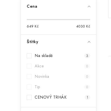
a
Cena
n
n
649
Kč
4030
Kč
í
p
Štítky
a
Na skladě
3
n
Akce
0
e
Novinka
0
l
Tip
0
i
CENOVÝ TRHÁK
1