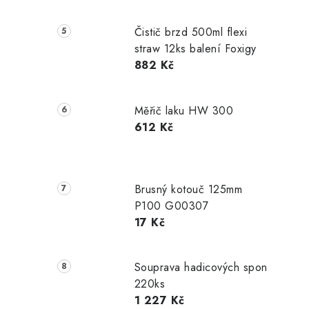
Čistič brzd 500ml flexi
straw 12ks balení Foxigy
882 Kč
Měřič laku HW 300
612 Kč
Brusný kotouč 125mm
P100 G00307
17 Kč
Souprava hadicových spon
220ks
1 227 Kč