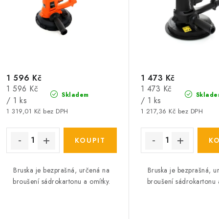
p
r
r
o
o
d
d
u
u
1 596 Kč
1 473 Kč
k
Měrná
Měrná
1 596 Kč
1 473 Kč
k
Skladem
Sklade
t
cena:
cena:
/ 1 ks
/ 1 ks
1 319,01 Kč bez DPH
1 217,36 Kč bez DPH
ů
ů
Bruska je bezprašná, určená na
Bruska je bezprašná, u
broušení sádrokartonu a omítky.
broušení sádrokartonu 