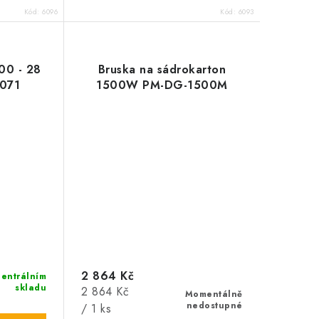
Kód:
6096
Kód:
6093
00 - 28
Bruska na sádrokarton
071
1500W PM-DG-1500M
2 864 Kč
entrálním
skladu
Měrná
2 864 Kč
Momentálně
nedostupné
cena:
/ 1 ks