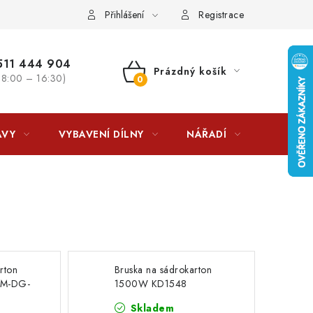
lkovna?
LICENCE K FOTOGRAFIÍM
Doplňkové služby Profiga
Přihlášení
Registrace
11 444 904
Prázdný košík
 8:00 – 16:30)
NÁKUPNÍ
KOŠÍK
AVY
VYBAVENÍ DÍLNY
NÁŘADÍ
ČIŠTĚNÍ
rton
Bruska na sádrokarton
 PM-DG-
1500W KD1548
Skladem