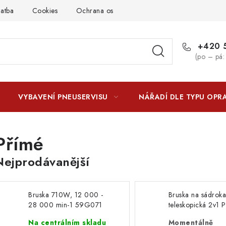
latba
Cookies
Ochrana osobních údajú
Jak funguje Zási
+420 5
(po – pá:
VYBAVENÍ PNEUSERVISU
NÁŘADÍ DLE TYPU OPR
Přímé
Nejprodávanější
Bruska 710W, 12 000 -
Bruska na sádroka
28 000 min-1 59G071
teleskopická 2v1
1450DL
Na centrálním skladu
Momentálně