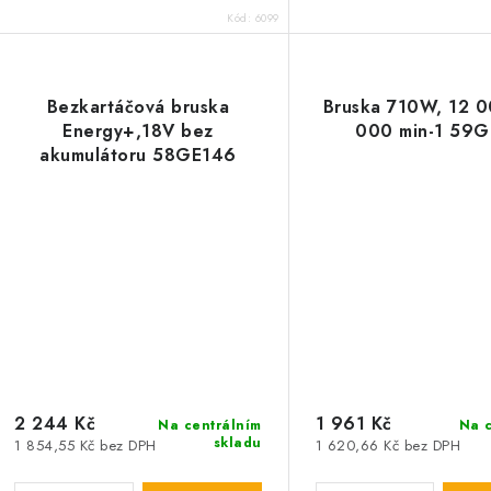
Kód:
6099
Bezkartáčová bruska
Bruska 710W, 12 0
Energy+,18V bez
000 min-1 59G
akumulátoru 58GE146
2 244 Kč
1 961 Kč
Na centrálním
Na c
skladu
1 854,55 Kč bez DPH
1 620,66 Kč bez DPH