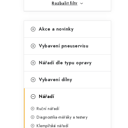
Rozbalit filtr
K
Přeskočit
Akce a novinky
kategorie
a
t
Vybavení pneuservisu
e
g
Nářadí dle typu opravy
t
o
r
Vybavení dílny
i
Nářadí
e
Ruční nářadí
Diagnostika-měřáky a testery
Klempířské nářadí