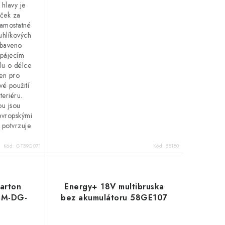
 hlavy je
ček za
samostatné
uhlíkových
ybaveno
pájecím
u o délce
čen pro
vé použití
xteriéru.
ou jsou
 evropskými
 potvrzuje
Kód:
GT59G071
Kód:
58180
arton
Energy+ 18V multibruska
 PM-DG-
bez akumulátoru 58GE107