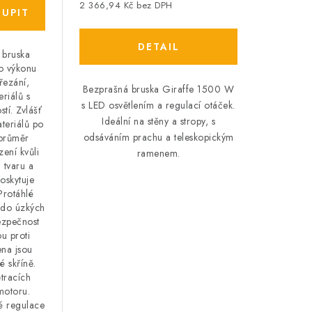
2 366,94 Kč bez DPH
 bruska
o výkonu
řezání,
Bezprašná bruska Giraffe 1500 W
eriálů s
s LED osvětlením a regulací otáček.
stí. Zvlášť
Ideální na stěny a stropy, s
teriálů po
odsáváním prachu a teleskopickým
 průměr
ení kvůli
ramenem.
tvaru a
oskytuje
Protáhlé
 do úzkých
ezpečnost
u proti
ena jsou
é skříně.
tracích
motoru.
lé regulace