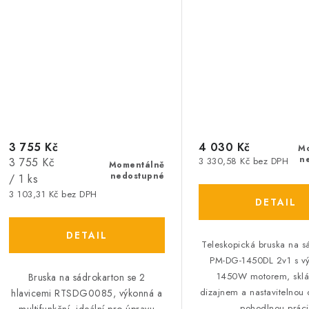
3 755 Kč
4 030 Kč
M
n
Měrná
3 755 Kč
3 330,58 Kč bez DPH
Momentálně
nedostupné
cena:
/ 1 ks
3 103,31 Kč bez DPH
Teleskopická bruska na s
PM-DG-1450DL 2v1 s v
1450W motorem, skl
Bruska na sádrokarton se 2
dizajnem a nastavitelnou 
hlavicemi RTSDG0085, výkonná a
pohodlnou práci
multifunkční, ideální pro úpravu