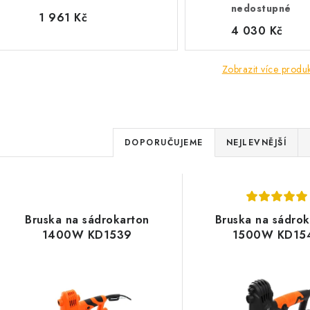
nedostupné
1 961 Kč
4 030 Kč
Zobrazit více produ
Ř
DOPORUČUJEME
NEJLEVNĚJŠÍ
a
V
z
ý
e
Bruska na sádrokarton
Bruska na sádrok
p
1400W KD1539
1500W KD15
n
í
s
p