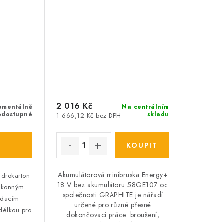
2 016 Kč
omentálně
Na centrálním
edostupné
skladu
1 666,12 Kč bez DPH
Akumulátorová minibruska Energy+
ádrokarton
18 V bez akumulátoru 58GE107 od
ýkonným
společnosti GRAPHITE je nářadí
ádacím
určené pro různé přesné
délkou pro
dokončovací práce: broušení,
.