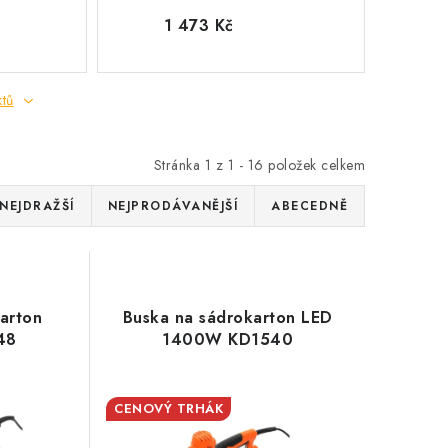
1 473 Kč
ktů
Stránka
1
z
1
-
16
položek celkem
NEJDRAŽŠÍ
NEJPRODÁVANĚJŠÍ
ABECEDNĚ
arton
Buska na sádrokarton LED
48
1400W KD1540
CENOVÝ TRHÁK