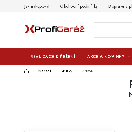
Přejít
Jak nakupovat
Obchodní podmínky
Doprava a p
na
obsah
REALIZACE & ŘEŠENÍ
AKCE A NOVINKY
Domů
Nářadí
Brusky
Přímé
P
o
s
t
r