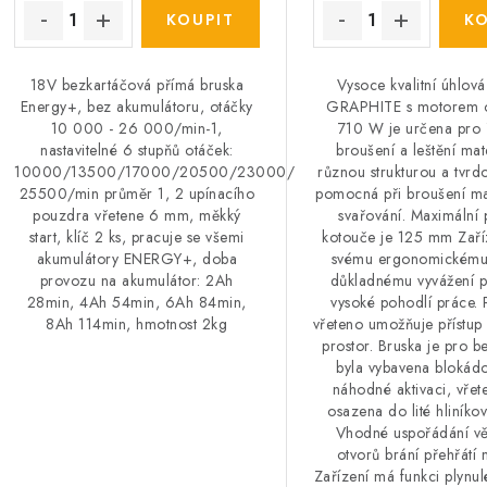
18V bezkartáčová přímá bruska
Vysoce kvalitní úhlová
Energy+, bez akumulátoru, otáčky
GRAPHITE s motorem 
10 000 - 26 000/min-1,
710 W je určena pro 
nastavitelné 6 stupňů otáček:
broušení a leštění mat
10000/13500/17000/20500/23000/
různou strukturou a tvrdo
25500/min průměr 1, 2 upínacího
pomocná při broušení ma
pouzdra vřetene 6 mm, měkký
svařování. Maximální
start, klíč 2 ks, pracuje se všemi
kotouče je 125 mm Zaříz
akumulátory ENERGY+, doba
svému ergonomickému 
provozu na akumulátor: 2Ah
důkladnému vyvážení p
28min, 4Ah 54min, 6Ah 84min,
vysoké pohodlí práce. 
8Ah 114min, hmotnost 2kg
vřeteno umožňuje přístup
prostor. Bruska je pro b
byla vybavena blokádo
náhodné aktivaci, vřet
osazena do lité hliníkov
Vhodné uspořádání vě
otvorů brání přehřátí 
Zařízení má funkci plynu