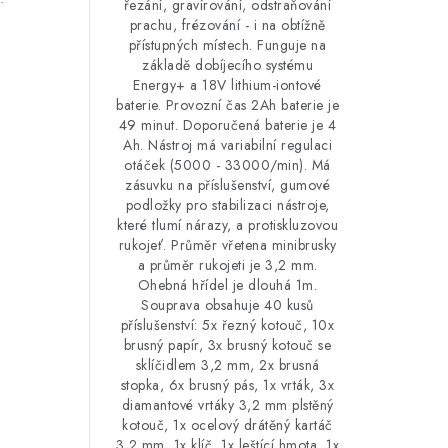
řezání, gravírování, odstraňování
prachu, frézování - i na obtížně
přístupných místech. Funguje na
základě dobíjecího systému
Energy+ a 18V lithium-iontové
baterie. Provozní čas 2Ah baterie je
49 minut. Doporučená baterie je 4
Ah. Nástroj má variabilní regulaci
otáček (5000 - 33000/min). Má
zásuvku na příslušenství, gumové
podložky pro stabilizaci nástroje,
které tlumí nárazy, a protiskluzovou
rukojeť. Průměr vřetena minibrusky
a průměr rukojeti je 3,2 mm.
Ohebná hřídel je dlouhá 1m.
Souprava obsahuje 40 kusů
příslušenství: 5x řezný kotouč, 10x
brusný papír, 3x brusný kotouč se
sklíčidlem 3,2 mm, 2x brusná
stopka, 6x brusný pás, 1x vrták, 3x
diamantové vrtáky 3,2 mm plstěný
kotouč, 1x ocelový drátěný kartáč
3,2 mm, 1x klíč, 1x leštící hmota, 1x