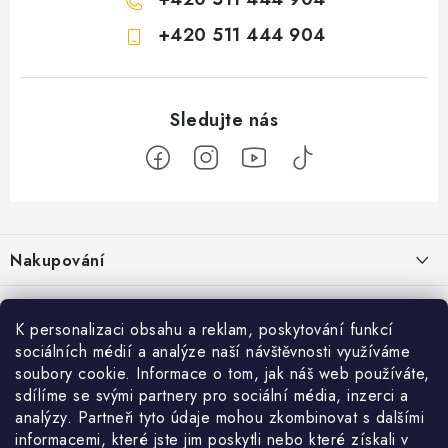
+420 511 444 904
Z
á
Nakupování
p
a
Jak nakupovat
Objednávky
t
K personalizaci obsahu a reklam, poskytování funkcí
Obchodní podmínky
í
sociálních médií a analýze naší návštěvnosti využíváme
Reklamace / vrácení zboží
O nás
soubory cookie. Informace o tom, jak náš web používáte,
Doprava a platba
sdílíme se svými partnery pro sociální média, inzerci a
Použití Dárkové poukázky
Kontakty
Služby
Cookies
analýzy. Partneři tyto údaje mohou zkombinovat s dalšími
informacemi, které jste jim poskytli nebo které získali v