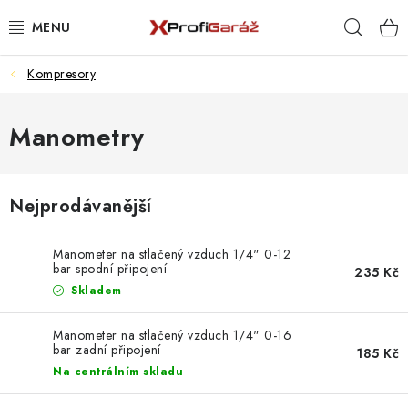
Přejít
Hleda
na
obsah
Kompresory
REALIZACE & ŘEŠENÍ
AKCE A NOVINKY
Manometry
VYBAVENÍ PNEUSERVISU
Nejprodávanější
NÁŘADÍ DLE TYPU OPRAVY
Manometer na stlačený vzduch 1/4" 0-12
VYBAVENÍ DÍLNY
bar spodní připojení
235 Kč
Skladem
NÁŘADÍ
Manometer na stlačený vzduch 1/4" 0-16
bar zadní připojení
185 Kč
ČIŠTĚNÍ A MYTÍ
Na centrálním skladu