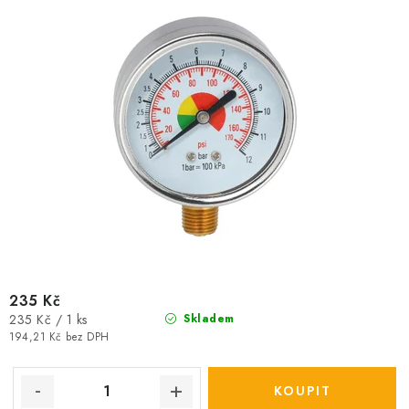
k
u
t
k
ů
t
ů
235 Kč
Měrná
235 Kč / 1 ks
Skladem
cena:
194,21 Kč bez DPH