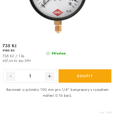
735 Kč
980 Kč
Skladem
Měrná
735 Kč / 1 ks
cena:
607,44 Kč bez DPH
Barometr o průměru 100 mm pro 1/4" kompresory s rozsahem
měření 0-16 barů.
Kód:
15081