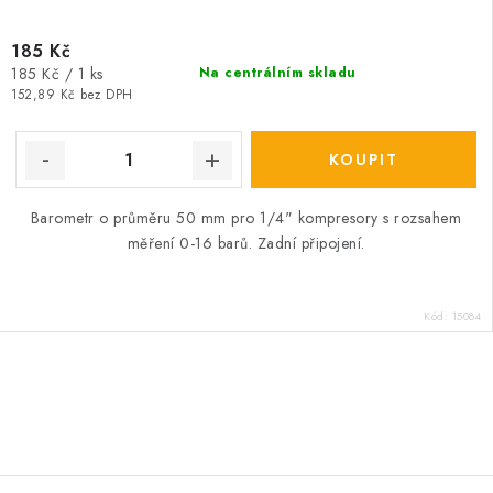
185 Kč
Měrná
185 Kč / 1 ks
Na centrálním skladu
cena:
152,89 Kč bez DPH
Barometr o průměru 50 mm pro 1/4" kompresory s rozsahem
měření 0-16 barů. Zadní připojení.
Kód:
15084
O
v
l
á