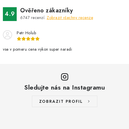
d
Ověřeno zákazníky
a
4.9
6747
recenzí.
Zobrazit všechny recenze
c
í
Petr Holub
p
r
v
vse v pomeru cena vykon super naradi
k
y
v
ý
Sledujte nás na Instagramu
p
i
s
ZOBRAZIT PROFIL
u