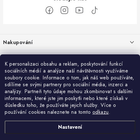
Z
á
Nakupování
p
a
Jak nakupovat
Objednávky
t
K personalizaci obsahu a reklam, poskytování funkcí
Obchodní podmínky
í
sociálních médií a analýze naší návštěvnosti využíváme
Reklamace / vrácení zboží
O nás
soubory cookie. Informace o tom, jak náš web používáte,
Doprava a platba
sdílíme se svými partnery pro sociální média, inzerci a
Použití Dárkové poukázky
Kontakty
Služby
Cookies
analýzy. Partneři tyto údaje mohou zkombinovat s dalšími
informacemi, které jste jim poskytli nebo které získali v
Ochrana osobních údajú
Příběh Profigaráže
Velkoobchod
Profigaráž.sk
Zboží.cz
Heureka.cz
důsledku toho, že používáte jejich služby. Více o
používání cookies naleznete na tomto
odkazu
.
Jak funguje Zásilkovna?
Profi poradna
Montáže strojů a zařízení
LICENCE K FOTOGRAFIÍM
Nastavení
Showroom Prešov
Doplňkové služby Profigaráž.cz