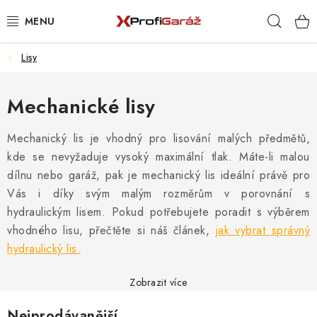
Přejít
Hleda
na
obsah
Lisy
REALIZACE & ŘEŠENÍ
AKCE A NOVINKY
Mechanické lisy
VYBAVENÍ PNEUSERVISU
Mechanický lis je vhodný pro lisování malých předmětů,
kde se nevyžaduje vysoký maximální tlak. Máte-li malou
NÁŘADÍ DLE TYPU OPRAVY
dílnu nebo garáž, pak je mechanický lis ideální právě pro
Vás i díky svým malým rozměrům v porovnání s
VYBAVENÍ DÍLNY
hydraulickým lisem. Pokud potřebujete poradit s výběrem
vhodného lisu, přečtěte si náš článek,
jak vybrat správný
NÁŘADÍ
hydraulický lis.
ČIŠTĚNÍ A MYTÍ
Zobrazit více
Nejprodávanější