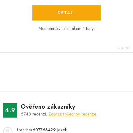
Mechanický lis s tlakem 1 tuny.
Kód:
270
O
v
l
á
d
Ověřeno zákazníky
a
4.9
6748
recenzí.
Zobrazit všechny recenze
c
í
frantisek607763429 jezek
p