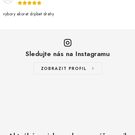
r
v
vybory akorat drpbet drahy
k
y
v
ý
Sledujte nás na Instagramu
p
i
s
ZOBRAZIT PROFIL
u