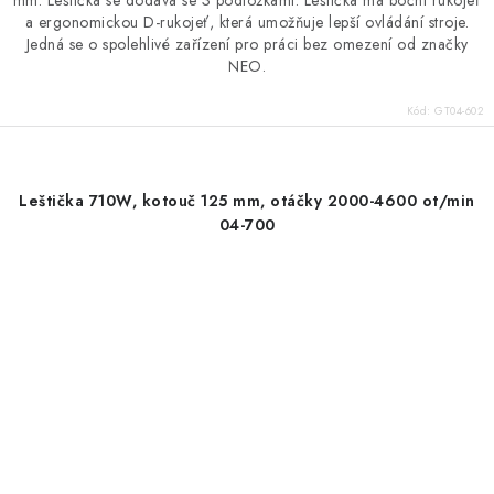
mm. Leštička se dodává se 3 podložkami. Leštička má boční rukojeť
a ergonomickou D-rukojeť, která umožňuje lepší ovládání stroje.
Jedná se o spolehlivé zařízení pro práci bez omezení od značky
NEO.
Kód:
GT04-602
Leštička 710W, kotouč 125 mm, otáčky 2000-4600 ot/min
04-700