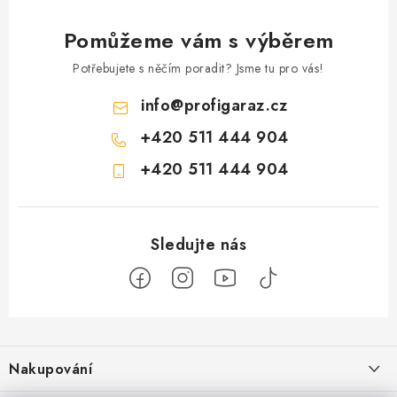
Pomůžeme vám s výběrem
Potřebujete s něčím poradit? Jsme tu pro vás!
info
@
profigaraz.cz
+420 511 444 904
+420 511 444 904
Z
á
Nakupování
p