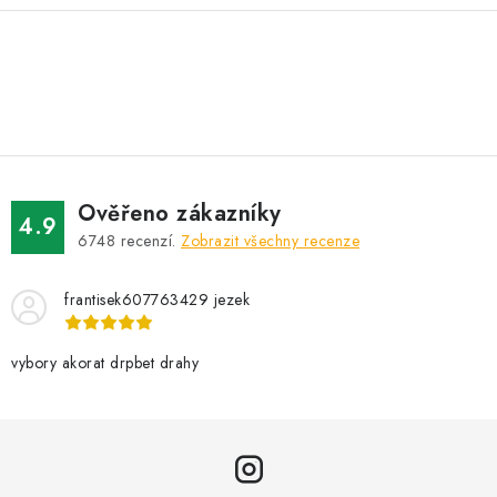
O
v
l
á
d
Ověřeno zákazníky
a
4.9
6748
recenzí.
Zobrazit všechny recenze
c
í
frantisek607763429 jezek
p
r
v
vybory akorat drpbet drahy
k
y
v
ý