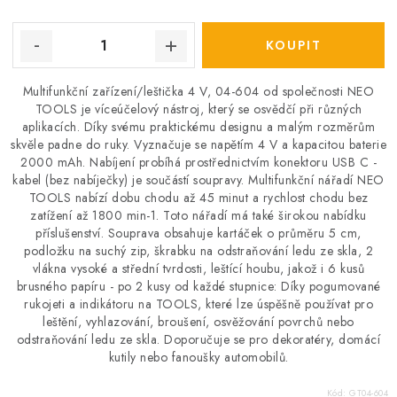
Multifunkční zařízení/leštička 4 V, 04-604 od společnosti NEO
TOOLS je víceúčelový nástroj, který se osvědčí při různých
aplikacích. Díky svému praktickému designu a malým rozměrům
skvěle padne do ruky. Vyznačuje se napětím 4 V a kapacitou baterie
2000 mAh. Nabíjení probíhá prostřednictvím konektoru USB C -
kabel (bez nabíječky) je součástí soupravy. Multifunkční nářadí NEO
TOOLS nabízí dobu chodu až 45 minut a rychlost chodu bez
zatížení až 1800 min-1. Toto nářadí má také širokou nabídku
příslušenství. Souprava obsahuje kartáček o průměru 5 cm,
podložku na suchý zip, škrabku na odstraňování ledu ze skla, 2
vlákna vysoké a střední tvrdosti, leštící houbu, jakož i 6 kusů
brusného papíru - po 2 kusy od každé stupnice: Díky pogumované
rukojeti a indikátoru na TOOLS, které lze úspěšně používat pro
leštění, vyhlazování, broušení, osvěžování povrchů nebo
odstraňování ledu ze skla. Doporučuje se pro dekoratéry, domácí
kutily nebo fanoušky automobilů.
Kód:
GT04-604