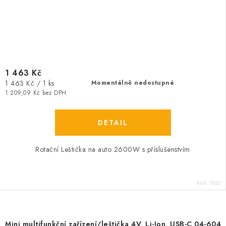
1 463 Kč
Měrná
1 463 Kč / 1 ks
Momentálně nedostupné
cena:
1 209,09 Kč bez DPH
Rotační Leštička na auto 2600W s příslušenstvím
Kód:
7632
Mini multifunkční zařízení/leštička 4V, Li-Ion, USB-C 04-604