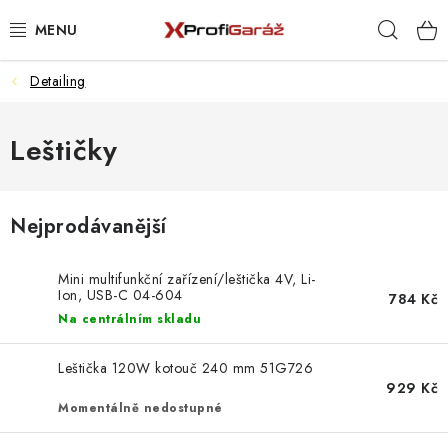
Přejít
Hleda
na
obsah
Detailing
REALIZACE & ŘEŠENÍ
AKCE A NOVINKY
Leštičky
VYBAVENÍ PNEUSERVISU
Nejprodávanější
NÁŘADÍ DLE TYPU OPRAVY
Mini multifunkční zařízení/leštička 4V, Li-
VYBAVENÍ DÍLNY
Ion, USB-C 04-604
784 Kč
Na centrálním skladu
NÁŘADÍ
Leštička 120W kotouč 240 mm 51G726
929 Kč
ČIŠTĚNÍ A MYTÍ
Momentálně nedostupné