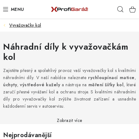
Přejít
Hleda
na
obsah
Vyvažovačky kol
REALIZACE & ŘEŠENÍ
AKCE A NOVINKY
Náhradní díly k vyvažovačkám
kol
VYBAVENÍ PNEUSERVISU
Zajistěte přesný a spolehlivý provoz vaší vyvažovačky kol s kvalitními
NÁŘADÍ DLE TYPU OPRAVY
náhradními díly. V naší nabídce naleznete
rychloupínací matice
,
úchyty
,
výstředové kužely
a nástroje na
měření šířky kol
, které
VYBAVENÍ DÍLNY
zaručí přesné vyvážení kol a ochranu stroje. S kvalitními náhradními
díly pro vyvažovačky kol zvýšíte životnost zařízení a usnadníte
každodenní servis v autoservisu.
NÁŘADÍ
Zobrazit více
ČIŠTĚNÍ A MYTÍ
Nejprodávanější