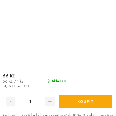
66 Kč
Měrná
66 Kč / 1 ks
Skladem
cena:
54,55 Kč bez DPH
Kalibrační závaží ke kalibraci vyvažovaček 100g. Korekční závaží je