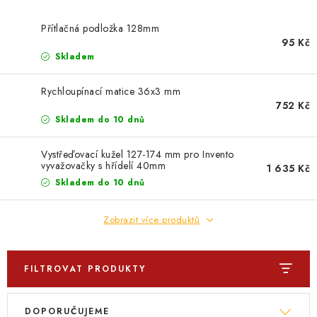
PROFI PORADNA
Přítlačná podložka 128mm
AUTODOPLŇKY
95 Kč
Skladem
KRYCÍ PLACHTY - CELTY
Rychloupínací matice 36x3 mm
752 Kč
BALENÍ A EXPEDICE
Skladem do 10 dnů
Jak nakupovat
Obchodní podmínky
Doprava a platba
Vystřeďovací kužel 127-174 mm pro Invento
vyvažovačky s hřídelí 40mm
1 635 Kč
Cookies
Ochrana osobních údajú
Jak funguje Zásilkovna?
Skladem do 10 dnů
LICENCE K FOTOGRAFIÍM
Doplňkové služby Profigaráž.cz
Newslleter z Profigaraz.cz
Dárek k objednávce
Zobrazit více produktů
FILTROVAT PRODUKTY
V
Ř
DOPORUČUJEME