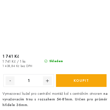
1 741 Kč
Měrná
1 741 Kč / 1 ks
Skladem
cena:
1 438,84 Kč bez DPH
Vymezovací kužel pro centrální montáž kol s centrálním otvorem
na
vyvažovacím trnu s rozsahem 54-81mm. Určen pro průměr
hřídele 36mm.