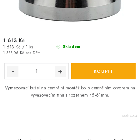
1 613 Kč
Měrná
1 613 Kč / 1 ks
Skladem
cena:
1 333,06 Kč bez DPH
Vymezovací kužel
na centrální montáž kol s centrálním otvorem na
vyvažovacím trnu s rozsahem 45-61mm.
Kód:
4394