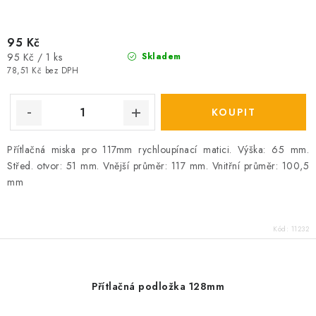
95 Kč
Měrná
95 Kč / 1 ks
Skladem
cena:
78,51 Kč bez DPH
Přítlačná miska pro 117mm rychloupínací matici. Výška: 65 mm.
Střed. otvor: 51 mm. Vnější průměr: 117 mm. Vnitřní průměr: 100,5
mm
Kód:
11232
Přítlačná podložka 128mm