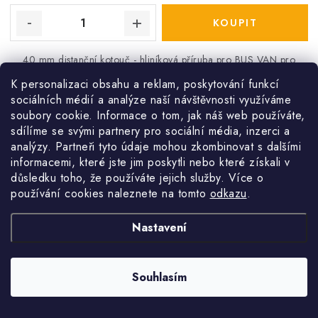
40 mm distanční kotouč - hliníková příruba pro BUS VAN pro
vyvažovačky INVENTO
K personalizaci obsahu a reklam, poskytování funkcí
sociálních médií a analýze naší návštěvnosti využíváme
Kód:
TTINVB6004010
soubory cookie. Informace o tom, jak náš web používáte,
sdílíme se svými partnery pro sociální média, inzerci a
analýzy. Partneři tyto údaje mohou zkombinovat s dalšími
O
informacemi, které jste jim poskytli nebo které získali v
NAČÍST 17 DALŠÍCH
v
důsledku toho, že používáte jejich služby. Více o
l
používání cookies naleznete na tomto
odkazu
.
á
S
d
1
2
Nastavení
t
a
r
c
á
Souhlasím
n
í
k
p
o