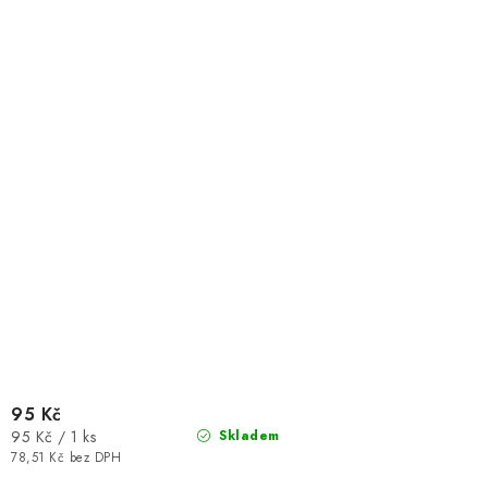
95 Kč
Měrná
95 Kč / 1 ks
Skladem
cena:
78,51 Kč bez DPH