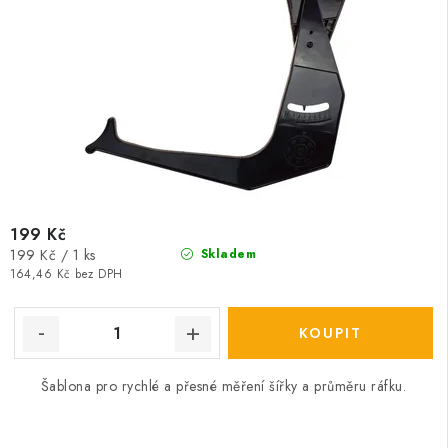
199 Kč
Měrná
199 Kč / 1 ks
Skladem
cena:
164,46 Kč bez DPH
Šablona pro rychlé a přesné měření šířky a průměru ráfku.