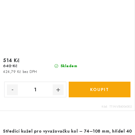
514 Kč
642 Kč
Skladem
424,79 Kč bez DPH
Kód:
TTINVB6004002
Středící kužel pro vyvažovačku kol – 74–108 mm, hřídel 40