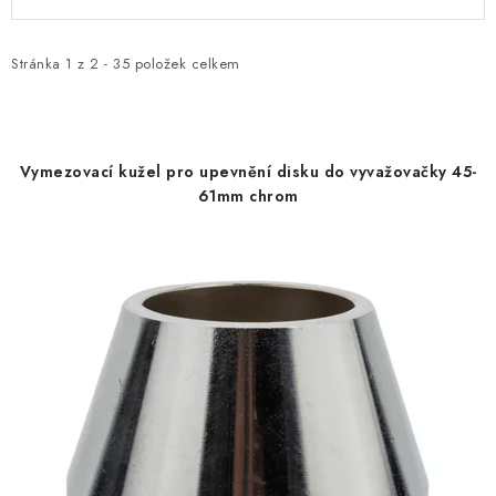
ý
a
p
z
i
e
Stránka
1
z
2
-
35
položek celkem
s
n
p
í
r
p
Vymezovací kužel pro upevnění disku do vyvažovačky 45-
o
r
61mm chrom
d
o
u
d
k
u
t
k
ů
t
ů