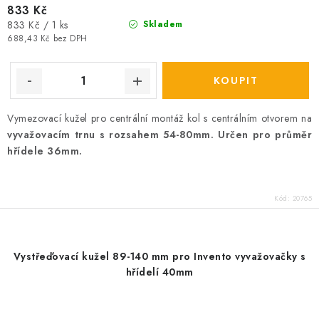
833 Kč
Měrná
833 Kč / 1 ks
Skladem
cena:
688,43 Kč bez DPH
Vymezovací kužel pro centrální montáž kol s centrálním otvorem na
vyvažovacím trnu s rozsahem 54-80mm. Určen pro průměr
hřídele 36mm.
Kód:
20765
Vystřeďovací kužel 89-140 mm pro Invento vyvažovačky s
hřídelí 40mm