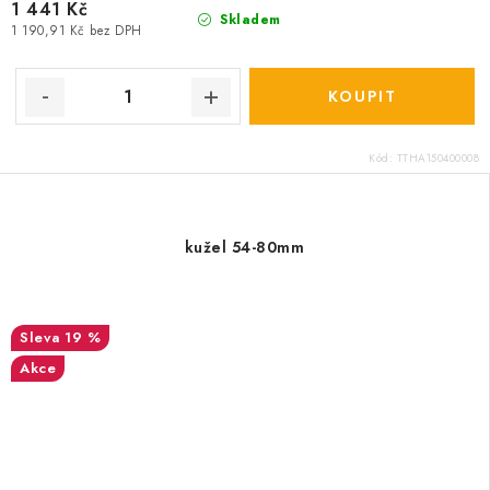
1 441 Kč
Skladem
1 190,91 Kč bez DPH
Kód:
TTHA150400008
kužel 54-80mm
19 %
Akce