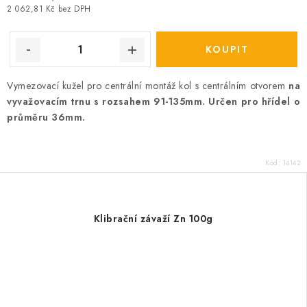
cena:
2 062,81 Kč bez DPH
Vymezovací kužel pro centrální montáž kol s centrálním otvorem
na
vyvažovacím trnu s rozsahem 91-135mm. Určen pro hřídel o
průměru 36mm.
Kód:
14142
Klibrační závaží Zn 100g