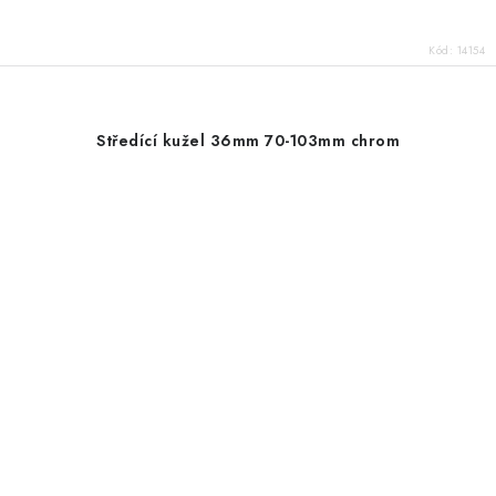
Kód:
14154
Středící kužel 36mm 70-103mm chrom