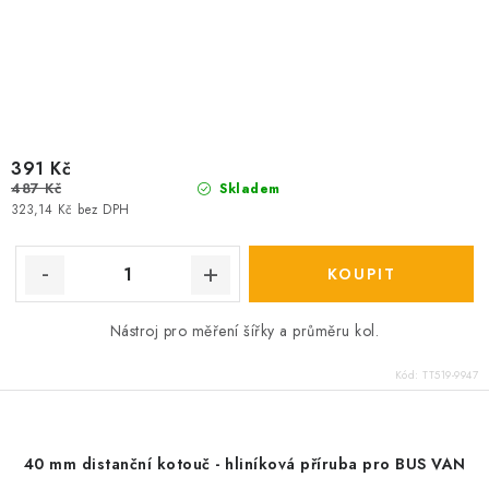
391 Kč
487 Kč
Skladem
323,14 Kč bez DPH
Nástroj pro měření šířky a průměru kol.
Kód:
TT519-9947
40 mm distanční kotouč - hliníková příruba pro BUS VAN