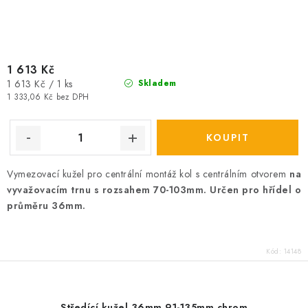
1 613 Kč
Měrná
1 613 Kč / 1 ks
Skladem
cena:
1 333,06 Kč bez DPH
Vymezovací kužel pro centrální montáž kol s centrálním otvorem
na
vyvažovacím trnu s rozsahem 70-103mm. Určen pro hřídel o
průměru 36mm.
Kód:
14148
Středící kužel 36mm 91-135mm chrom