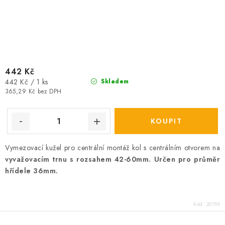
442 Kč
Měrná
442 Kč / 1 ks
Skladem
cena:
365,29 Kč bez DPH
Vymezovací kužel pro centrální montáž kol s centrálním otvorem na
vyvažovacím trnu s rozsahem 42-60mm. Určen pro průměr
hřídele 36mm.
Kód:
20759