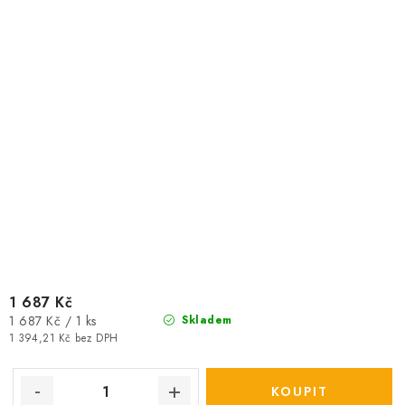
1 687 Kč
Měrná
1 687 Kč / 1 ks
Skladem
cena:
1 394,21 Kč bez DPH