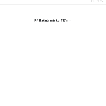
Kód:
10254
Přítlačná miska 117mm