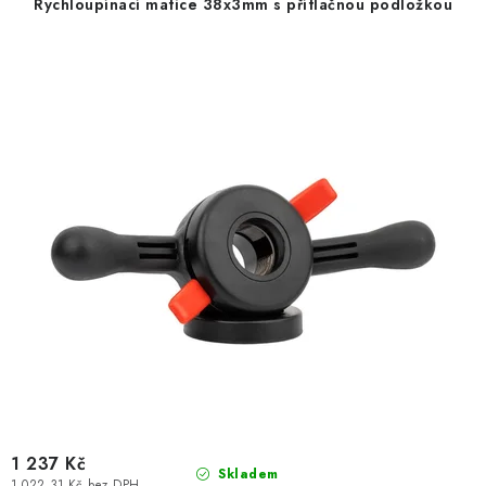
Rychloupínací matice 38x3mm s přítlačnou podložkou
1 237 Kč
Skladem
1 022,31 Kč bez DPH