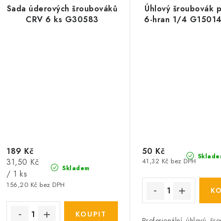
Sada úderových šroubováků
Úhlový šroubovák p
CRV 6 ks G30583
6-hran 1/4 G15014
189 Kč
50 Kč
Sklade
Měrná
31,50 Kč
41,32 Kč bez DPH
Skladem
cena:
/ 1 ks
156,20 Kč bez DPH
Profesionální úhlový šr