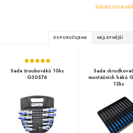
Zobrazit více produ
Ř
DOPORUČUJEME
NEJLEVNĚJŠÍ
a
V
z
ý
e
Sada šroubováků 10ks
Sada skrudkova
p
G30576
montážních háků 
n
12ks
í
s
p
p
r
r
o