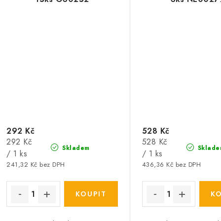
292 Kč
528 Kč
Měrná
Měrná
292 Kč
528 Kč
Skladem
Sklade
cena:
cena:
/ 1 ks
/ 1 ks
241,32 Kč bez DPH
436,36 Kč bez DPH