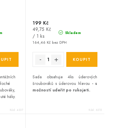
199 Kč
Měrná
49,75 Kč
m
Skladem
cena:
/ 1 ks
164,46 Kč bez DPH
ontážních
Sada obsahuje 4ks úderových
ploché
šroubováků s úderovou hlavou
- s
oubováky,
možností udeřit po rukojeti.
uté háky.
Kód:
4337
Kód:
6315