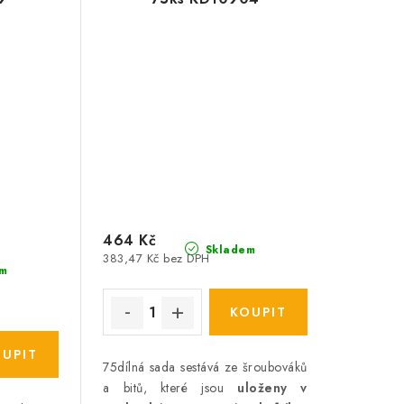
464 Kč
Skladem
383,47 Kč bez DPH
m
75dílná sada sestává ze šroubováků
a bitů, které jsou
uloženy v