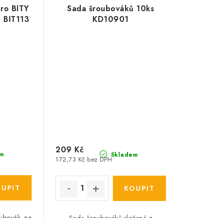
ro BITY
Sada šroubováků 10ks
 BIT113
KD10901
209 Kč
m
Skladem
172,73 Kč bez DPH
oubovák na
Sada šroubováků složená z