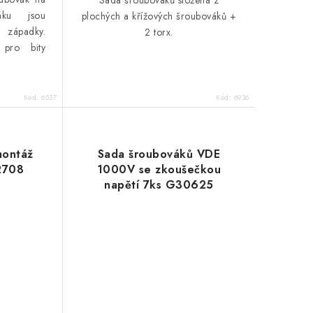
áku jsou
plochých a křížových šroubováků +
západky.
2 torx.
 pro bity
Kód:
6537
Kód:
6936
montáž
Sada šroubováků VDE
2708
1000V se zkoušečkou
napětí 7ks G30625