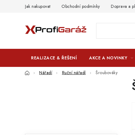
Přejít
Jak nakupovat
Obchodní podmínky
Doprava a p
na
obsah
REALIZACE & ŘEŠENÍ
AKCE A NOVINKY
Domů
Nářadí
Ruční nářadí
Šroubováky
P
o
s
t
r