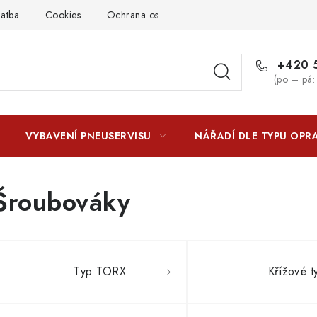
latba
Cookies
Ochrana osobních údajú
Jak funguje Zási
+420 5
(po – pá:
VYBAVENÍ PNEUSERVISU
NÁŘADÍ DLE TYPU OPR
Šroubováky
Typ TORX
Křížové t