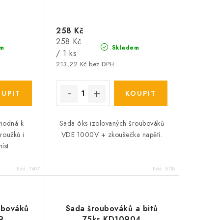
258 Kč
Měrná
258 Kč
m
Skladem
cena:
/ 1 ks
213,22 Kč bez DPH
vhodná k
Sada 6ks izolovaných šroubováků
roužků i
VDE 1000V + zkoušečka napětí.
íst
Kód:
7407
Kód:
8118
ubováků
Sada šroubováků a bitů
9
75ks KD10904