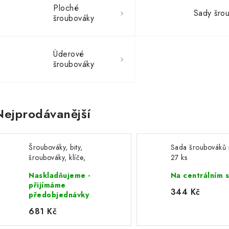
Ploché
Sady šro
šroubováky
Úderové
šroubováky
Nejprodávanější
Šroubováky, bity,
Sada šroubováků s
šroubováky, klíče,
27 ks
nasadky, sada 122 ks s
Naskladňujeme -
Na centrálním 
magnetickými hroty
přijímáme
TA1096
344 Kč
předobjednávky
681 Kč