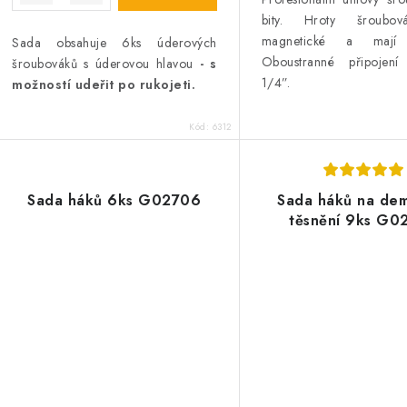
bity. Hroty šroubov
magnetické a mají 
Sada obsahuje 6ks úderových
Oboustranné připojení
šroubováků s úderovou hlavou
- s
1/4”.
možností udeřit po rukojeti.
Kód:
6312
Sada háků 6ks G02706
Sada háků na de
těsnění 9ks G0