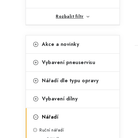
Rozbalit filtr
K
Přeskočit
Akce a novinky
kategorie
a
t
Vybavení pneuservisu
e
g
Nářadí dle typu opravy
o
i
r
Vybavení dílny
i
Nářadí
e
Ruční nářadí