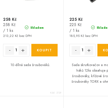
o
d
d
u
u
258 Kč
225 Kč
k
Měrná
Měrná
258 Kč
225 Kč
k
Skladem
Sklade
t
cena:
cena:
/ 1 ks
/ 1 ks
213,22 Kč bez DPH
185,95 Kč bez DPH
ů
ů
10-dílná sada šroubováků.
Sada skrutkovačov a m
háků 12ks obsahuje 
šroubováky, křížové šr
šroubováky TORX a ohn
Kód:
2129