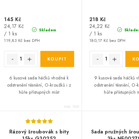
145 Kč
218 Kč
Měrná
Měrná
24,17 Kč
24,22 Kč
Skladem
Sklade
cena:
cena:
/ 1 ks
/ 1 ks
119,83 Kč bez DPH
180,17 Kč bez DPH
6 kusová sada háčků vhodná k
9 kusová sada háčků 
odstranění těsnění, O-kroužků i z
odstranění těsnění, O-k
hůře přístupných míst
hůře přístupných m
Kód:
7203
Rázový šroubovák s bity
Sada pružných šro
15ks G30252
3ks NE0027