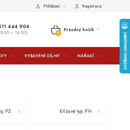
lkovna?
LICENCE K FOTOGRAFIÍM
Doplňkové služby Profiga
Přihlášení
Registrace
11 444 904
Prázdný košík
 8:00 – 16:30)
NÁKUPNÍ
KOŠÍK
AVY
VYBAVENÍ DÍLNY
NÁŘADÍ
ČIŠTĚNÍ
yp PZ
Křížové typ PH