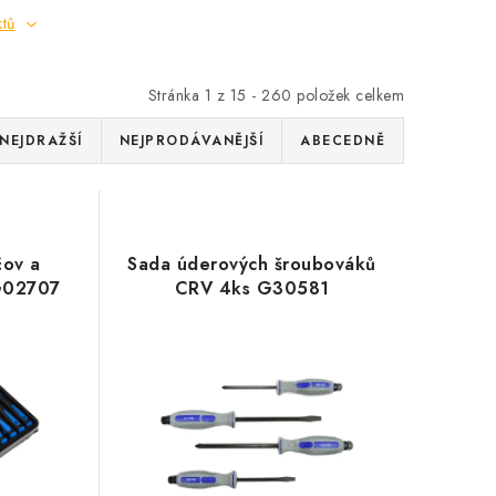
ktů
Stránka
1
z
15
-
260
položek celkem
NEJDRAŽŠÍ
NEJPRODÁVANĚJŠÍ
ABECEDNĚ
čov a
Sada úderových šroubováků
G02707
CRV 4ks G30581