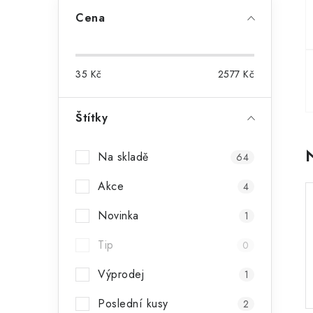
a
Cena
n
n
35
Kč
2577
Kč
í
p
Štítky
a
Na skladě
64
n
Akce
4
e
Novinka
1
l
Tip
0
Výprodej
1
Poslední kusy
2