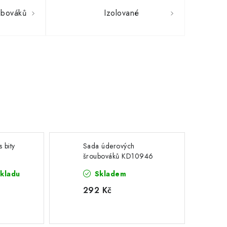
ubováků
Izolované
 bity
Sada úderových
šroubováků KD10946
skladu
Skladem
292 Kč