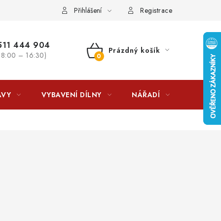
lkovna?
LICENCE K FOTOGRAFIÍM
Doplňkové služby Profiga
Přihlášení
Registrace
11 444 904
Prázdný košík
 8:00 – 16:30)
NÁKUPNÍ
KOŠÍK
AVY
VYBAVENÍ DÍLNY
NÁŘADÍ
ČIŠTĚNÍ