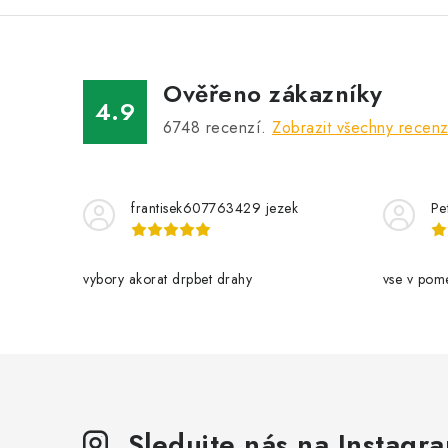
Ověřeno zákazníky
4.9
6748
recenzí.
Zobrazit všechny recen
frantisek607763429 jezek
Pe
vybory akorat drpbet drahy
vse v pom
Sledujte nás na Instagr