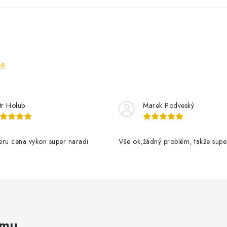
ze
tr Holub
Marek Podveský
eru cena vykon super naradi
Vše ok,žádný problém, takže supe
amu