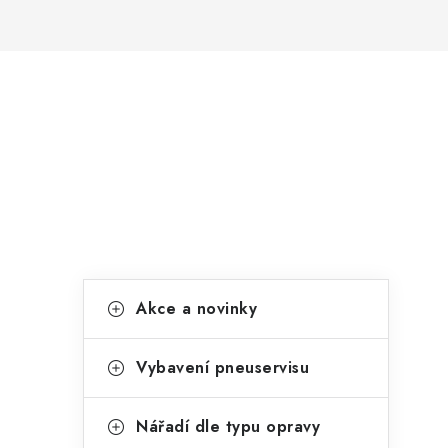
P
o
s
t
r
K
Přeskočit
a
Akce a novinky
kategorie
a
n
t
Vybavení pneuservisu
n
e
í
g
Nářadí dle typu opravy