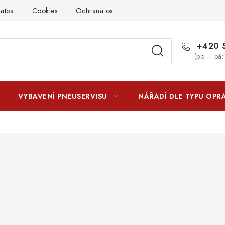
latba
Cookies
Ochrana osobních údajú
Jak funguje Zási
+420 5
(po – pá:
VYBAVENÍ PNEUSERVISU
NÁŘADÍ DLE TYPU OPR