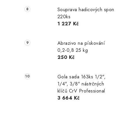
Souprava hadicových spon
220ks
1 227 Kč
Abrazivo na pískování
0,2-0,8 25 kg
250 Kč
Gola sada 163ks 1/2",
1/4", 3/8" nástrčných
klíčů CrV Professional
3 664 Kč