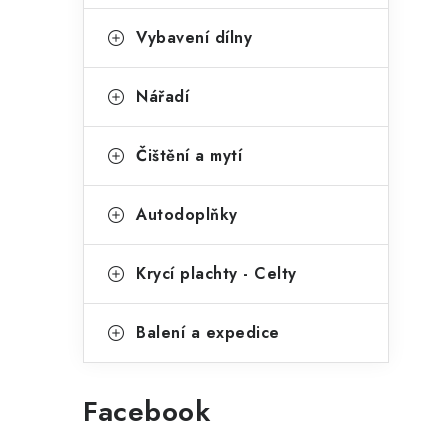
p
o
r
Vybavení dílny
a
i
n
Nářadí
e
e
l
Čištění a mytí
Autodoplňky
Krycí plachty - Celty
Balení a expedice
Facebook