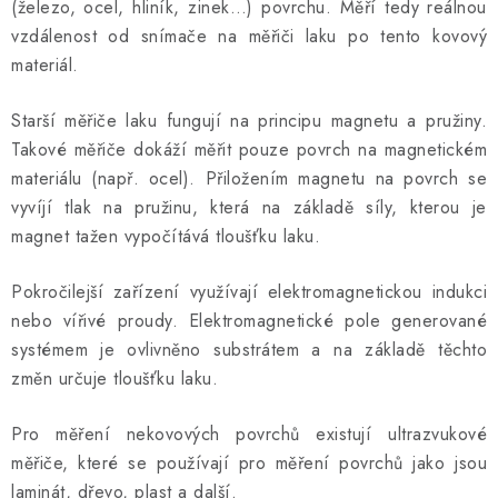
(železo, ocel, hliník, zinek…) povrchu. Měří tedy reálnou
vzdálenost od snímače na měřiči laku po tento kovový
materiál.
Starší měřiče laku fungují na principu magnetu a pružiny.
Takové měřiče dokáží měřit pouze povrch na magnetickém
materiálu (např. ocel). Přiložením magnetu na povrch se
vyvíjí tlak na pružinu, která na základě síly, kterou je
magnet tažen vypočítává tloušťku laku.
Pokročilejší zařízení využívají elektromagnetickou indukci
nebo vířivé proudy. Elektromagnetické pole generované
systémem je ovlivněno substrátem a na základě těchto
změn určuje tloušťku laku.
Pro měření nekovových povrchů existují ultrazvukové
měřiče, které se používají pro měření povrchů jako jsou
laminát, dřevo, plast a další.