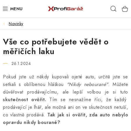
Přejít
Hleda
na
obsah
Novinky
REALIZACE & ŘEŠENÍ
Vše co potřebujete vědět o
AKCE A NOVINKY
měřičích laku
VYBAVENÍ PNEUSERVISU
26.1.2024
NÁŘADÍ DLE TYPU OPRAVY
Pokud jste už někdy kupovali ojeté auto, určitě jste se
setkali s oblíbenou hláškou
"Nikdy nebourané"
. Můžete
VYBAVENÍ DÍLNY
důvěřovat prodávajícímu, ale lepší volbou je si tuto
skutečnost ověřit.
Tím se nesnažíme říci, že každý
NÁŘADÍ
prodávající je lhář, ale možná ani on ve skutečnosti netuší,
co vlastně prodává.
Tak jak si ověřit, zda auto nebylo
ČIŠTĚNÍ A MYTÍ
opravdu nikdy bourané?