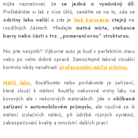
může naznačovat, že
se jedná o vyměněný díl.
Prohlédněte si lak z více úhlů, zaměřte se na to, zda se
odstíny laku neliší
a zda je
lesk karoserie
stejný
na
rozdílných částech. Hledejte
matná místa, stekance
barvy nebo části s tvz. „pomerančovou“ strukturou.
Nic jste nezjistili? Výborné auto je buď v perfektním stavu
nebo po velmi dobré opravě. Samozřejmě taková vizuální
kontrola nikdy nenahradí
profesionální měřící přístroj.
Měřič laku,
tloušťkoměr nebo povlakoměr je zařízení,
které slouží k měření tloušťky nekovové vrstvy laku na
kovových ale i nekovových materiálech. Jde o
oblíbené
zařízení v automobilovém průmyslu,
ale využívá se ik
měření izolačních nátěrů, při údržbě různých systémů,
zabezpečování kvality a množství dalších prací.