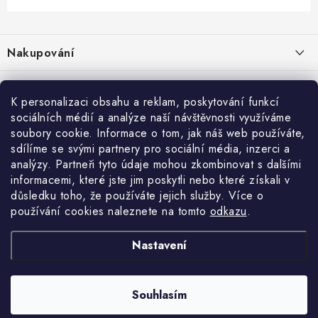
Z
á
Nakupování
p
a
Jak nakupovat
Objednávky
t
K personalizaci obsahu a reklam, poskytování funkcí
Obchodní podmínky
í
sociálních médií a analýze naší návštěvnosti využíváme
Reklamace / vrácení zboží
O nás
soubory cookie. Informace o tom, jak náš web používáte,
Doprava a platba
sdílíme se svými partnery pro sociální média, inzerci a
Použití Dárkové poukázky
Kontakty
Služby
Cookies
analýzy. Partneři tyto údaje mohou zkombinovat s dalšími
informacemi, které jste jim poskytli nebo které získali v
Ochrana osobních údajú
Příběh Profigaráže
Velkoobchod
Profigaráž.sk
Zboží.cz
Heureka.cz
důsledku toho, že používáte jejich služby. Více o
používání cookies naleznete na tomto
odkazu
.
Jak funguje Zásilkovna?
Profi poradna
Montáže strojů a zařízení
LICENCE K FOTOGRAFIÍM
Nastavení
Showroom Prešov
Doplňkové služby Profigaráž.cz
Souhlasím
Newslleter z Profigaraz.cz
Copyright 2026
Profigaraz.cz
. Všechna práva vyhrazena.
Vytvořil Shoptet