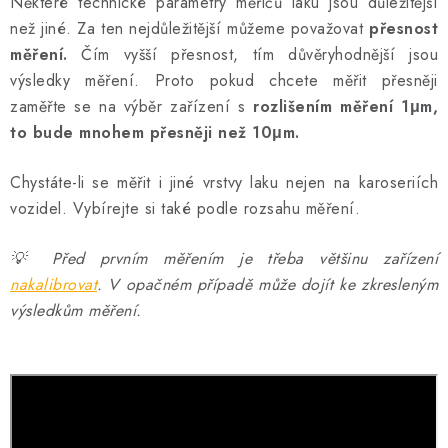
Některé technické parametry měřičů laku jsou důležitější
než jiné. Za ten nejdůležitější můžeme považovat
přesnost
měření.
Čím vyšší přesnost, tím důvěryhodnější jsou
výsledky měření. Proto pokud chcete měřit přesněji
zaměřte se na výběr zařízení s
rozlišením měření 1μm,
to bude mnohem přesněji než 10μm.
Chystáte-li se měřit i jiné vrstvy laku nejen na karoseriích
vozidel. Vybírejte si také podle rozsahu měření.
💡 Před prvním měřením je třeba většinu zařízení
nakalibrovat
. V opačném případě může dojít ke zkresleným
výsledkům měření.