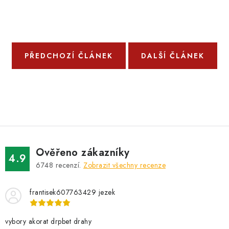
PŘEDCHOZÍ ČLÁNEK
DALŠÍ ČLÁNEK
Ověřeno zákazníky
4.9
6748
recenzí.
Zobrazit všechny recenze
frantisek607763429 jezek
vybory akorat drpbet drahy