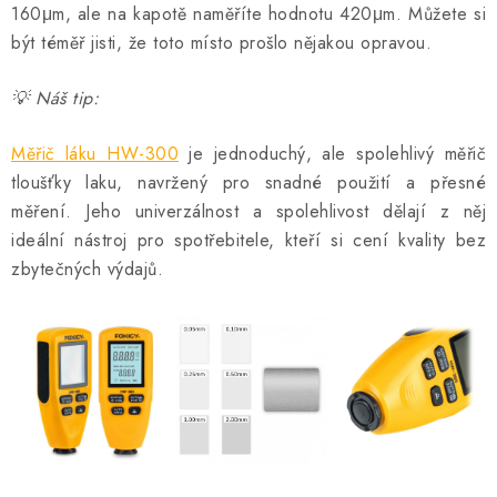
160μm, ale na kapotě naměříte hodnotu 420μm. Můžete si
být téměř jisti, že toto místo prošlo nějakou opravou.
💡 Náš tip:
Měřič láku HW-300
je jednoduchý, ale spolehlivý měřič
tloušťky laku, navržený pro snadné použití a přesné
měření. Jeho univerzálnost a spolehlivost dělají z něj
ideální nástroj pro spotřebitele, kteří si cení kvality bez
zbytečných výdajů.