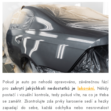
PROFI PORADNA
AUTODOPLŇKY
KRYCÍ PLACHTY - CELTY
BALENÍ A EXPEDICE
Jak nakupovat
Obchodní podmínky
Doprava a platba
Cookies
Ochrana osobních údajú
Jak funguje Zásilkovna?
LICENCE K FOTOGRAFIÍM
Doplňkové služby Profigaráž.cz
Newslleter z Profigaraz.cz
Dárek k objednávce
Pokud je auto po nehodě opravováno, závěrečnou fází
pro
zakrytí jakýchkoli nedostatků je
lakování.
Někdy
postačí i vizuální kontrola, tedy pokud víte, na co je třeba
se zaměřit. Zkontrolujte zda prvky karoserie sedí a hezky
zapadají do sebe, každá odchylka nebo nesrovnalost