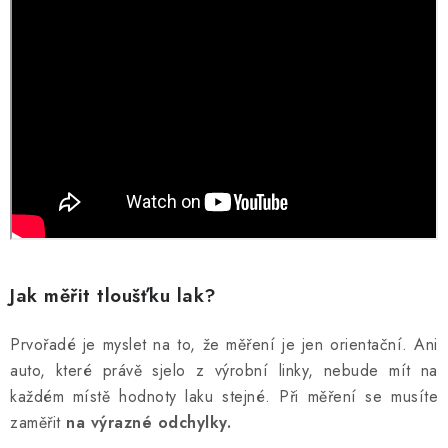
Jak měřit tloušťku lak?
Prvořadé je myslet na to, že měření je jen orientační. Ani
auto, které právě sjelo z výrobní linky, nebude mít na
každém místě hodnoty laku stejné. Při měření se musíte
zaměřit
na výrazné odchylky.