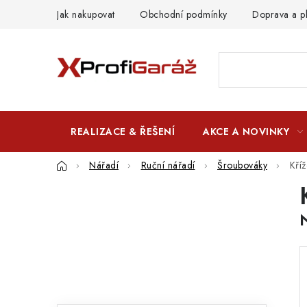
Přejít
Jak nakupovat
Obchodní podmínky
Doprava a p
na
obsah
REALIZACE & ŘEŠENÍ
AKCE A NOVINKY
Domů
Nářadí
Ruční nářadí
Šroubováky
Kří
P
o
s
t
r