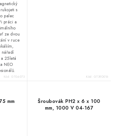
agnetický
rukojeti s
o palec
i práci a
imálního
eť ze dvou
zání v ruce
káliím,
u nářadí
 a 25letá
čka NEO
sionálů.
Kód:
GT04-073
Kód:
GT39D016
 75 mm
Šroubovák PH2 x 6 x 100
mm, 1000 V 04-167