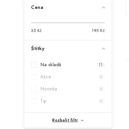
a
Cena
n
n
35
Kč
195
Kč
í
p
Štítky
a
Na skladě
11
n
Akce
0
e
Novinka
0
l
Tip
0
i
Rozbalit filtr