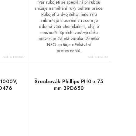
tvar rukojeti se speciální přírubou
snižuje namáhání ruky během práce.
Rukojeť z dvojitého materiálu
zabraňuje klouzání v ruce a je
odolná vůči chemikáliím, oleji a
mastnotě. Spolehlivost výrobku
potvrzuje 25letá záruka. Značka
NEO splňuje očekávání
profesionálů.
Kód:
GT39D017
Kód:
GT04-167
 1000V,
Šroubovák Phillips PH0 x 75
9D476
mm 39D650