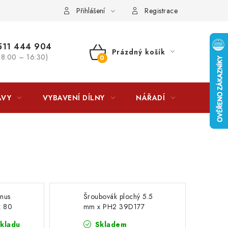
lkovna?
LICENCE K FOTOGRAFIÍM
Doplňkové služby Profiga
Přihlášení
Registrace
11 444 904
Prázdný košík
 8:00 – 16:30)
NÁKUPNÍ
KOŠÍK
AVY
VYBAVENÍ DÍLNY
NÁŘADÍ
ČIŠTĚNÍ
inus
Šroubovák plochý 5.5
x 80
mm x PH2 39D177
skladu
Skladem