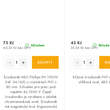
73 Kč
43 Kč
Skladem
Sklade
60,33 Kč bez DPH
35,54 Kč bez DPH
Šroubovák NEO Phillips PH 1000V
křížový šroubovák PH1
(ref. 04-165) o rozměrech PH1 x
uhlíková ocel, ABS 
80 mm. Schválen pro práci pod
napětím do 1000 V. Čepel
šroubováku je vyrobena z odolné
chromvanadiové oceli. Šroubovák
má magnetický hrot. Ergonomický