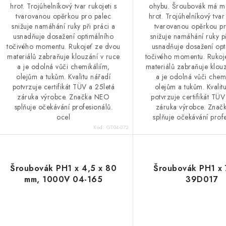
hrot. Trojúhelníkový tvar rukojeti s
ohybu. Šroubovák má m
tvarovanou opěrkou pro palec
hrot. Trojúhelníkový tvar 
snižuje namáhání ruky při práci a
tvarovanou opěrkou pr
usnadňuje dosažení optimálního
snižuje namáhání ruky př
točivého momentu. Rukojeť ze dvou
usnadňuje dosažení opt
materiálů zabraňuje klouzání v ruce
točivého momentu. Rukoj
a je odolná vůči chemikáliím,
materiálů zabraňuje klou
olejům a tukům. Kvalitu nářadí
a je odolná vůči chemi
potvrzuje certifikát TÜV a 25letá
olejům a tukům. Kvalit
záruka výrobce. Značka NEO
potvrzuje certifikát TÜV
splňuje očekávání profesionálů.
záruka výrobce. Zna
ocel
splňuje očekávání profe
Kód:
GT04-072
Šroubovák PH1 x 4,5 x 80
Šroubovák PH1 x
mm, 1000V 04-165
39D017