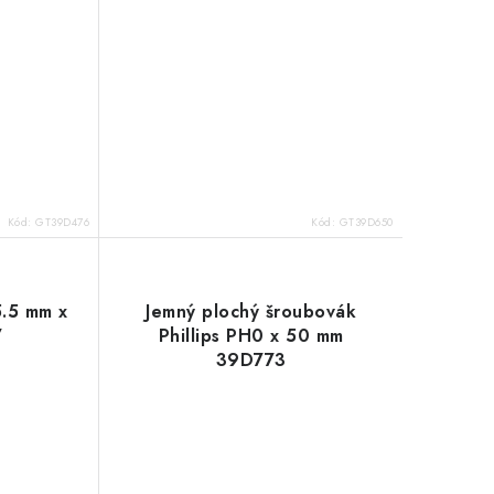
Kód:
GT39D476
Kód:
GT39D650
5.5 mm x
Jemný plochý šroubovák
7
Phillips PH0 x 50 mm
39D773