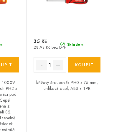
35 Kč
m
Skladem
28,93 Kč bez DPH
EO 1000V
křížový šroubovák PH0 x 75 mm,
ech PH2 x
uhlíková ocel, ABS a TPR
práci pod
 Čepel
ena z
li S2.
l tepelně
ásledek
nost vůči