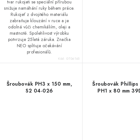
tvar rukojeti se speciální přírubou
snižuje namáhání ruky během práce.
Rukojeť z dvojitého materiálu
zabraňuje klouzání v ruce a je
odolná vůči chemikáliím, oleji a
mastnotě. Spolehlivost výrobku
potvrzuje 25letá záruka. Značka
NEO splňuje očekávání
profesionálů.
Kód:
GT04-165
Šroubovák PH3 x 150 mm,
Šroubovák Phillips
S2 04-026
PH1 x 80 mm 3