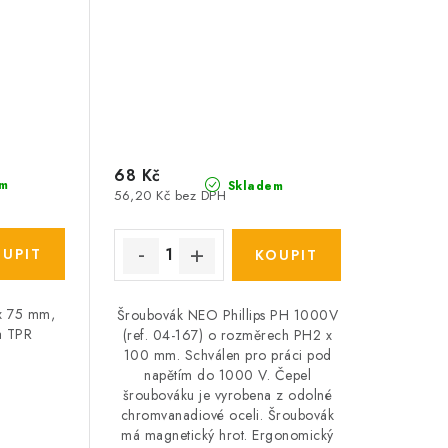
68 Kč
m
Skladem
56,20 Kč bez DPH
 x 75 mm,
Šroubovák NEO Phillips PH 1000V
a TPR
(ref. 04-167) o rozměrech PH2 x
100 mm. Schválen pro práci pod
napětím do 1000 V. Čepel
šroubováku je vyrobena z odolné
chromvanadiové oceli. Šroubovák
má magnetický hrot. Ergonomický