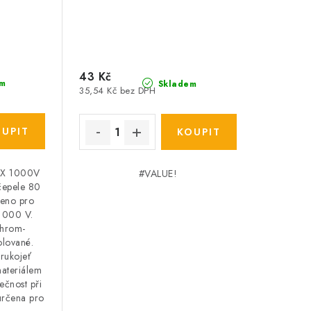
43 Kč
m
Skladem
35,54 Kč bez DPH
EX 1000V
#VALUE!
čepele 80
eno pro
 1000 V.
chrom-
olované.
rukojeť
materiálem
ečnost při
určena pro