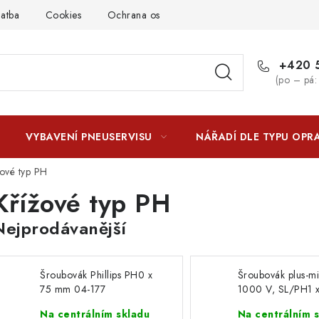
latba
Cookies
Ochrana osobních údajú
Jak funguje Zási
+420 5
(po – pá:
VYBAVENÍ PNEUSERVISU
NÁŘADÍ DLE TYPU OPR
žové typ PH
Křížové typ PH
Nejprodávanější
Šroubovák Phillips PH0 x
Šroubovák plus-m
75 mm 04-177
1000 V, SL/PH1 
mm 04-218
Na centrálním skladu
Na centrálním 