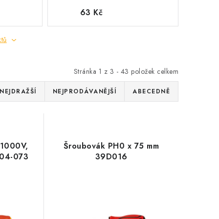
63 Kč
ktů
Stránka
1
z
3
-
43
položek celkem
NEJDRAŽŠÍ
NEJPRODÁVANĚJŠÍ
ABECEDNĚ
 1000V,
Šroubovák PH0 x 75 mm
 04-073
39D016