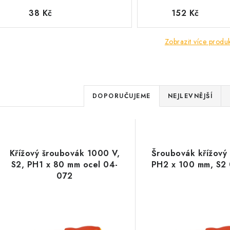
38 Kč
152 Kč
Zobrazit více produ
Ř
DOPORUČUJEME
NEJLEVNĚJŠÍ
a
V
z
ý
e
Křížový šroubovák 1000 V,
Šroubovák křížový
p
S2, PH1 x 80 mm ocel 04-
PH2 x 100 mm, S2
n
072
í
s
p
p