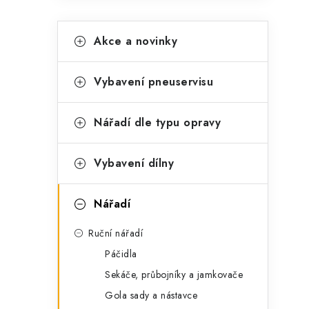
K
Přeskočit
Akce a novinky
kategorie
a
t
Vybavení pneuservisu
e
g
Nářadí dle typu opravy
o
t
r
Vybavení dílny
i
Nářadí
e
Ruční nářadí
Páčidla
Sekáče, průbojníky a jamkovače
Gola sady a nástavce