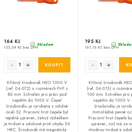
r
r
o
o
d
d
u
u
164 Kč
195 Kč
k
Skladem
Sklade
135,54 Kč bez DPH
161,16 Kč bez DPH
k
t
ů
ů
Křížový šroubovák NEO 1000 V
Křížový šroubovák N
(ref. 04-072) o rozměrech PH1 x
(ref. 04-073) o rozměr
80 mm. Schválen pro práci pod
100 mm. Schválen pro 
napětím do 1000 V. Čepel
napětím do 1000 V.
šroubováku je vyrobena z odolné
šroubováku je vyrob
oceli S2. Pracovní hrot čepele byl
mimořádně pevné oce
tepelně upraven, čehož výsledkem
Pracovní hrot čepele by
je tvrdost a odolnost proti ohybu 56
upraven, což má za n
HRC. Šroubovák má magnetický
vhodnou tvrdost a odol