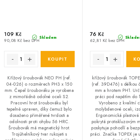
109 Kč
76 Kč
Skladem
Sklade
90,08 Kč bez DPH
62,81 Kč bez DPH
Křížový šroubovák NEO PH (ref.
křížový šroubovák TOP
04-026) o rozměrech PH3 x 150
(ref. 39D476) s délkou 
mm. Čepel šroubováku je vyrobena
mm a hrotem PH1. Urč
z mimořádně odolné oceli S2.
práci pod napětím do
Pracovní hrot šroubováku byl
Vyrobeno z kvalitní 
tepelně upraven, díky čemuž bylo
molybdenové oceli, iz
dosaženo přiměřené tvrdosti a
Ergonomická plastová 
odolnosti proti ohybu 56 HRC.
pokrytá protiskluzovým 
Šroubovák má magnetický hrot.
poskytuje pohodlí a bezp
Trojúhelníkový tvar rukojeti s
práci. Značka TOPEX je 