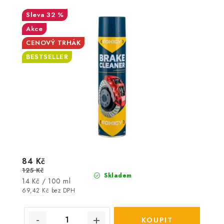
32 %
Akce
CENOVÝ TRHÁK
BESTSELLER
84 Kč
125 Kč
Skladem
Měrná
14 Kč / 100 ml
cena:
69,42 Kč bez DPH