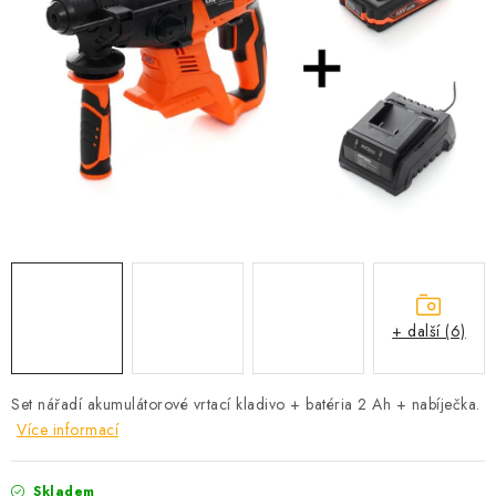
PROFI PORADNA
AUTODOPLŇKY
KRYCÍ PLACHTY - CELTY
BALENÍ A EXPEDICE
Jak nakupovat
Obchodní podmínky
Doprava a platba
Cookies
Ochrana osobních údajú
Jak funguje Zásilkovna?
LICENCE K FOTOGRAFIÍM
Doplňkové služby Profigaráž.cz
+ další (6)
Newslleter z Profigaraz.cz
Dárek k objednávce
Set nářadí akumulátorové vrtací kladivo + batéria 2 Ah + nabíječka.
Více informací
Skladem