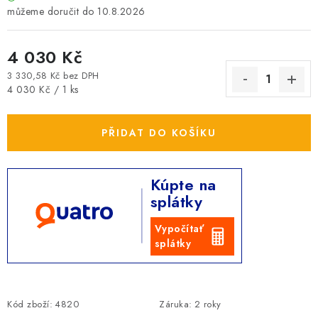
10.8.2026
4 030 Kč
3 330,58 Kč bez DPH
Měrná cena:
4 030 Kč / 1 ks
PŘIDAT DO KOŠÍKU
Kúpte na
splátky
Vypočítať
splátky
Kód zboží:
4820
Záruka
:
2 roky