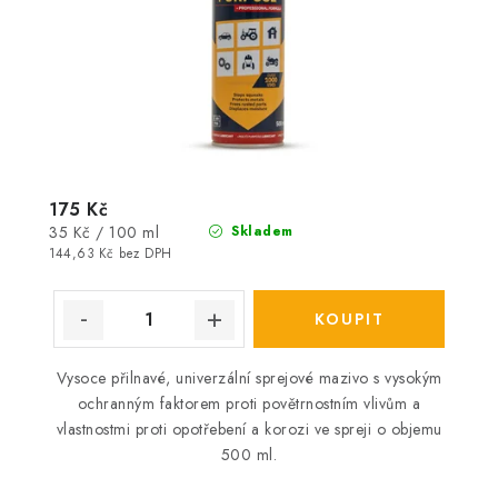
175 Kč
Měrná
35 Kč / 100 ml
Skladem
cena:
144,63 Kč bez DPH
Vysoce přilnavé, univerzální sprejové mazivo s vysokým
ochranným faktorem proti povětrnostním vlivům a
vlastnostmi proti opotřebení a korozi ve spreji o objemu
500 ml.