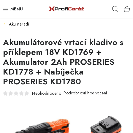
Přejít
Hleda
na
obsah
Aku nářadí
REALIZACE & ŘEŠENÍ
Akumulátorové vrtací kladivo s
AKCE A NOVINKY
příklepem 18V KD1769 +
VYBAVENÍ PNEUSERVISU
Akumulator 2Ah PROSERIES
KD1778 + Nabíječka
NÁŘADÍ DLE TYPU OPRAVY
PROSERIES KD1780
VYBAVENÍ DÍLNY
Podrobnosti hodnocení
Neohodnoceno
NÁŘADÍ
ČIŠTĚNÍ A MYTÍ