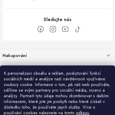
Z
á
Nakupování
p
a
Jak nakupovat
Objednávky
t
K personalizaci obsahu a reklam, poskytování funkcí
Obchodní podmínky
í
sociálních médií a analýze naší návštěvnosti využíváme
Reklamace / vrácení zboží
O nás
soubory cookie. Informace o tom, jak náš web používáte,
Doprava a platba
sdílíme se svými partnery pro sociální média, inzerci a
Použití Dárkové poukázky
Kontakty
Služby
Cookies
analýzy. Partneři tyto údaje mohou zkombinovat s dalšími
informacemi, které jste jim poskytli nebo které získali v
Ochrana osobních údajú
Příběh Profigaráže
Velkoobchod
Profigaráž.sk
Zboží.cz
Heureka.cz
důsledku toho, že používáte jejich služby. Více o
používání cookies naleznete na tomto
odkazu
.
Jak funguje Zásilkovna?