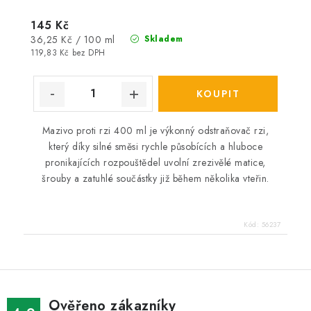
145 Kč
Měrná
36,25 Kč / 100 ml
Skladem
cena:
119,83 Kč bez DPH
Mazivo proti rzi 400 ml je výkonný odstraňovač rzi,
který díky silné směsi rychle působících a hluboce
pronikajících rozpouštědel uvolní zrezivělé matice,
šrouby a zatuhlé součástky již během několika vteřin.
Kód:
56237
Ověřeno zákazníky