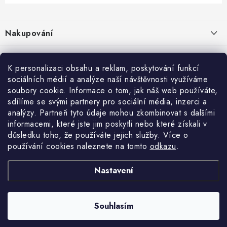
Z
á
Nakupování
p
a
Jak nakupovat
Objednávky
t
K personalizaci obsahu a reklam, poskytování funkcí
Obchodní podmínky
í
sociálních médií a analýze naší návštěvnosti využíváme
Reklamace / vrácení zboží
O nás
soubory cookie. Informace o tom, jak náš web používáte,
Doprava a platba
sdílíme se svými partnery pro sociální média, inzerci a
Použití Dárkové poukázky
Kontakty
Služby
Cookies
analýzy. Partneři tyto údaje mohou zkombinovat s dalšími
informacemi, které jste jim poskytli nebo které získali v
Ochrana osobních údajú
Příběh Profigaráže
Velkoobchod
Profigaráž.sk
Zboží.cz
Heureka.cz
důsledku toho, že používáte jejich služby. Více o
používání cookies naleznete na tomto
odkazu
.
Jak funguje Zásilkovna?
Profi poradna
Montáže strojů a zařízení
LICENCE K FOTOGRAFIÍM
Nastavení
Showroom Prešov
Doplňkové služby Profigaráž.cz
Souhlasím
Newslleter z Profigaraz.cz
Copyright 2026
Profigaraz.cz
. Všechna práva vyhrazena.
Vytvořil Shoptet
Dárek k objednávce