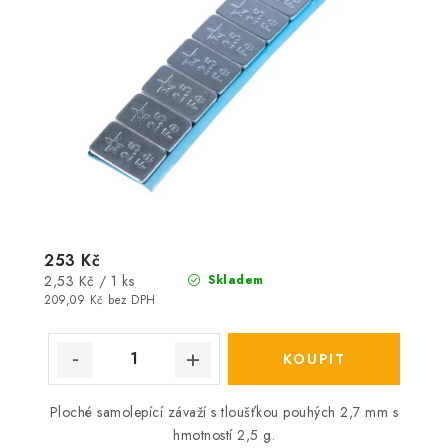
253 Kč
Měrná
2,53 Kč / 1 ks
Skladem
cena:
209,09 Kč bez DPH
Ploché samolepící závaží s tloušťkou pouhých 2,7 mm s
hmotností 2,5 g.