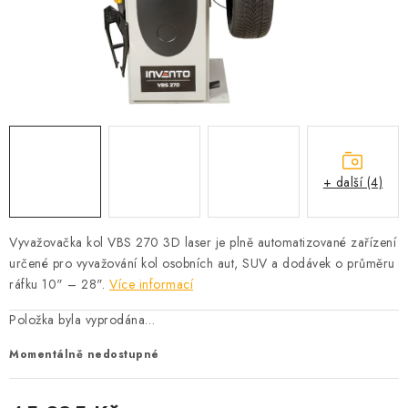
PROFI PORADNA
AUTODOPLŇKY
KRYCÍ PLACHTY - CELTY
BALENÍ A EXPEDICE
+ další (4)
Jak nakupovat
Obchodní podmínky
Doprava a platba
Cookies
Ochrana osobních údajú
Jak funguje Zásilkovna?
Vyvažovačka kol VBS 270 3D laser je plně automatizované zařízení
LICENCE K FOTOGRAFIÍM
Doplňkové služby Profigaráž.cz
určené pro vyvažování kol osobních aut, SUV a dodávek o průměru
Newslleter z Profigaraz.cz
Dárek k objednávce
ráfku 10" – 28".
Více informací
Položka byla vyprodána…
Momentálně nedostupné