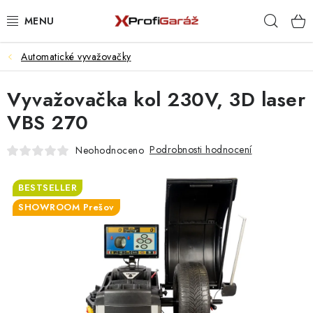
Přejít
Hleda
na
obsah
Automatické vyvažovačky
REALIZACE & ŘEŠENÍ
Vyvažovačka kol 230V, 3D laser
AKCE A NOVINKY
VBS 270
VYBAVENÍ PNEUSERVISU
Podrobnosti hodnocení
Neohodnoceno
NÁŘADÍ DLE TYPU OPRAVY
BESTSELLER
VYBAVENÍ DÍLNY
SHOWROOM Prešov
NÁŘADÍ
ČIŠTĚNÍ A MYTÍ