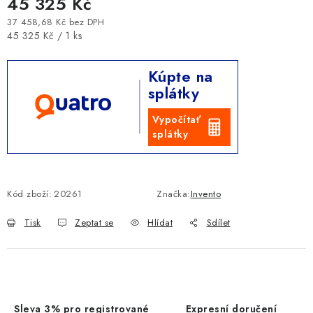
45 325 Kč
37 458,68 Kč bez DPH
Měrná cena:
45 325 Kč / 1 ks
Kúpte na
splátky
Vypočítať
splátky
Kód zboží:
20261
Značka:
Invento
Tisk
Zeptat se
Hlídat
Sdílet
Sleva 3% pro registrované
Expresní doručení