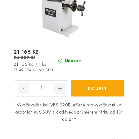
21 165 Kč
24 007 Kč
Skladem
Měrná
21 165 Kč / 1 ks
cena:
17 491,74 Kč bez DPH
Vyvažovačka kol VBS 220E určená pro vyvažování kol
osobních aut, SUV a dodávek s průměrem ráfku od 10"
do 24".