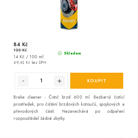
84 Kč
125 Kč
Skladem
Měrná
14 Kč / 100 ml
cena:
69,42 Kč bez DPH
Brake cleaner - Čistič brzd 600 ml. Bezbarvý čistící
prostředek, pro čištění brzdových kotoučů, spojkových a
převodových částí. Nezanechává po odpaření
rozpouštědel žádné zbytky.