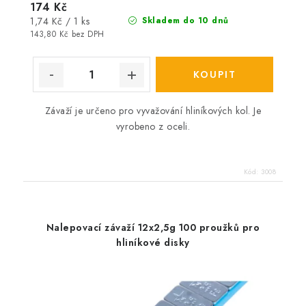
174 Kč
Měrná
1,74 Kč / 1 ks
Skladem do 10 dnů
cena:
143,80 Kč bez DPH
Závaží je určeno pro vyvažování hliníkových kol. Je
vyrobeno z oceli.
Kód:
3008
Nalepovací závaží 12x2,5g 100 proužků pro
hliníkové disky