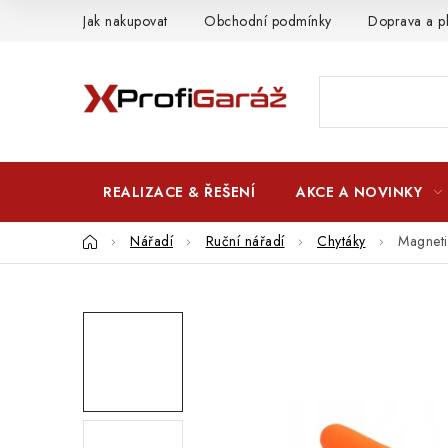
Přejít
Jak nakupovat
Obchodní podmínky
Doprava a p
na
obsah
REALIZACE & ŘEŠENÍ
AKCE A NOVINKY
Domů
Nářadí
Ruční nářadí
Chytáky
Magneti