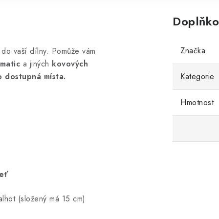
Doplňko
Značka
do vaší dílny.
Pomůže vám
 matic
a jiných
kovových
o dostupná místa.
Kategorie
Hmotnost
eť
alhot (složený má 15 cm)