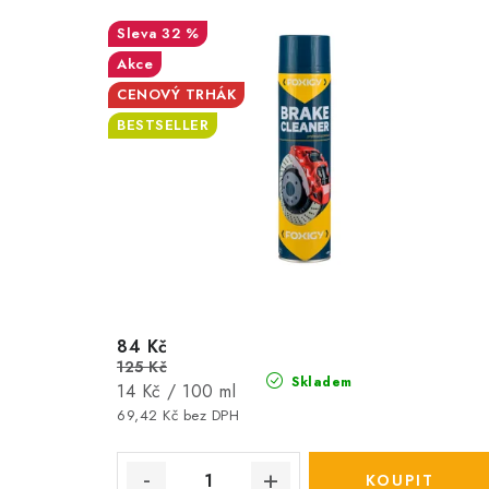
32 %
Akce
CENOVÝ TRHÁK
BESTSELLER
84 Kč
125 Kč
Skladem
Měrná
14 Kč / 100 ml
cena:
69,42 Kč bez DPH