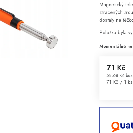
Magnetický tel
ztracených šrou
dostaly na těžk
Položka byla 
Momentálně ne
71 Kč
58,68 Kč be
Měrná cena
71 Kč / 1 ks