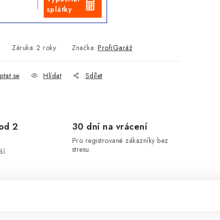
splátky
Záruka
:
2 roky
Značka:
ProfiGaráž
ptat se
Hlídat
Sdílet
od 2
30 dní na vrácení
Pro registrované zákazníky bez
stresu.
ší