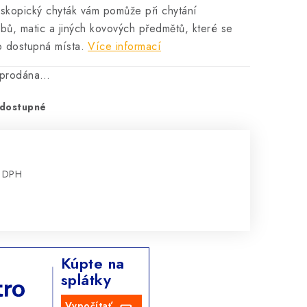
eskopický chyták vám pomůže při chytání
bů, matic a jiných kovových předmětů, které se
o dostupná místa.
Více informací
vyprodána…
dostupné
z DPH
:
Kúpte na
splátky
Vypočítať