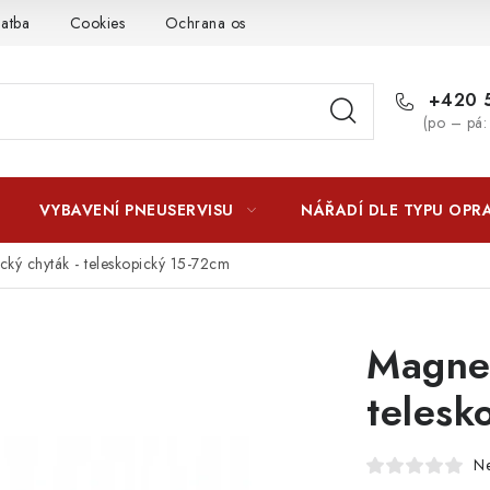
latba
Cookies
Ochrana osobních údajú
Jak funguje Zási
+420 5
(po – pá:
VYBAVENÍ PNEUSERVISU
NÁŘADÍ DLE TYPU OPR
cký chyták - teleskopický 15-72cm
Magnet
telesk
N