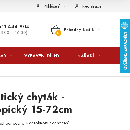
lkovna?
LICENCE K FOTOGRAFIÍM
Doplňkové služby Profiga
Přihlášení
Registrace
11 444 904
Prázdný košík
 8:00 – 16:30)
NÁKUPNÍ
KOŠÍK
AVY
VYBAVENÍ DÍLNY
NÁŘADÍ
ČIŠTĚNÍ
ický chyták -
opický 15-72cm
Podrobnosti hodnocení
eohodnoceno