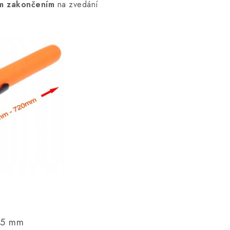
m zakončením
na zvedání
15 mm