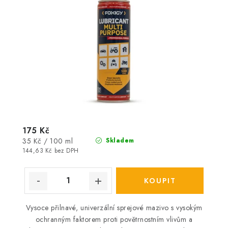
175 Kč
Měrná
35 Kč / 100 ml
Skladem
cena:
144,63 Kč bez DPH
Vysoce přilnavé, univerzální sprejové mazivo s vysokým
ochranným faktorem proti povětrnostním vlivům a