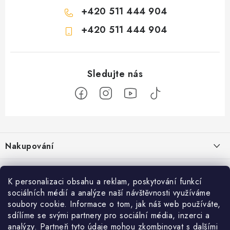
+420 511 444 904
+420 511 444 904
Z
á
Nakupování
p
a
Jak nakupovat
Objednávky
t
K personalizaci obsahu a reklam, poskytování funkcí
Obchodní podmínky
í
Reklamace / vrácení zboží
sociálních médií a analýze naší návštěvnosti využíváme
O nás
soubory cookie. Informace o tom, jak náš web používáte,
Doprava a platba
sdílíme se svými partnery pro sociální média, inzerci a
Použití Dárkové poukázky
Kontakty
Služby
Cookies
analýzy. Partneři tyto údaje mohou zkombinovat s dalšími