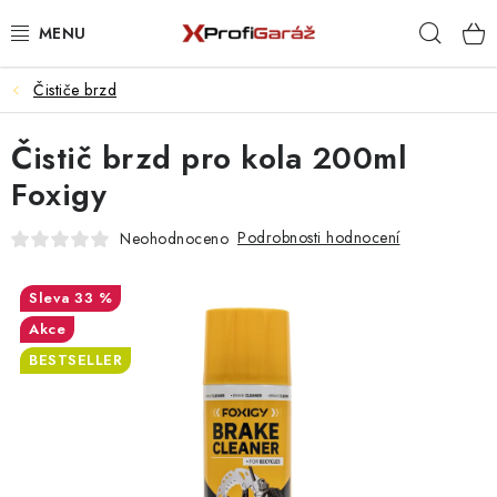
Přejít
Hleda
na
obsah
Čističe brzd
REALIZACE & ŘEŠENÍ
Čistič brzd pro kola 200ml
AKCE A NOVINKY
Foxigy
VYBAVENÍ PNEUSERVISU
Podrobnosti hodnocení
Neohodnoceno
NÁŘADÍ DLE TYPU OPRAVY
33 %
VYBAVENÍ DÍLNY
Akce
BESTSELLER
NÁŘADÍ
ČIŠTĚNÍ A MYTÍ