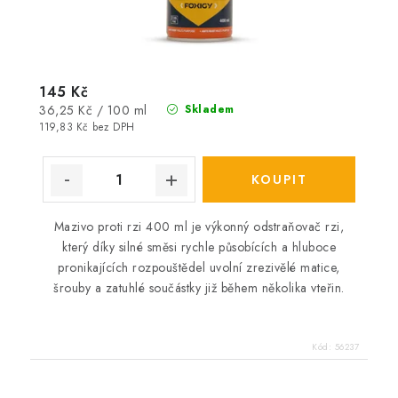
145 Kč
Měrná
36,25 Kč / 100 ml
Skladem
cena:
119,83 Kč bez DPH
Mazivo proti rzi 400 ml je výkonný odstraňovač rzi,
který díky silné směsi rychle působících a hluboce
pronikajících rozpouštědel uvolní zrezivělé matice,
šrouby a zatuhlé součástky již během několika vteřin.
Kód:
56237