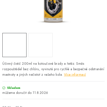
PROFI PORADNA
AUTODOPLŇKY
KRYCÍ PLACHTY - CELTY
BALENÍ A EXPEDICE
Jak nakupovat
Obchodní podmínky
Doprava a platba
Cookies
Ochrana osobních údajú
Jak funguje Zásilkovna?
Účinný čistič 200ml na kotoučové brzdy a řetěz. Směs
LICENCE K FOTOGRAFIÍM
Doplňkové služby Profigaráž.cz
rozpouštědel bez chlóru, vyvinutá pro rychlé a bezpečné odstranění
Newslleter z Profigaraz.cz
Dárek k objednávce
mastnoty a jiných nečistot z vašeho kola.
Více informací
Skladem
11.8.2026