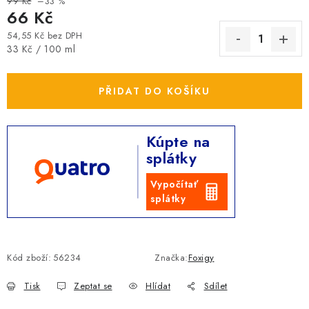
99 Kč
–33 %
66 Kč
54,55 Kč bez DPH
Měrná cena:
33 Kč / 100 ml
PŘIDAT DO KOŠÍKU
Kúpte na
splátky
Vypočítať
splátky
Kód zboží:
56234
Značka:
Foxigy
Tisk
Zeptat se
Hlídat
Sdílet