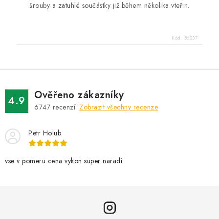
šrouby a zatuhlé součástky již během několika vteřin.
Kód:
56237
Ověřeno zákazníky
4.9
6747
recenzí.
Zobrazit všechny recenze
Petr Holub
vse v pomeru cena vykon super naradi