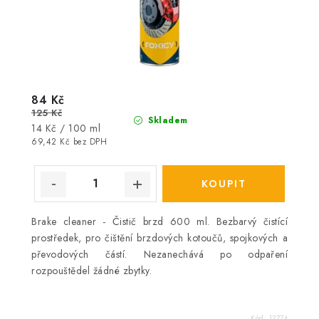
84 Kč
125 Kč
Skladem
Měrná
14 Kč / 100 ml
cena:
69,42 Kč bez DPH
Brake cleaner - Čistič brzd 600 ml. Bezbarvý čistící
prostředek, pro čištění brzdových kotoučů, spojkových a
převodových částí. Nezanechává po odpaření
rozpouštědel žádné zbytky.
Kód:
12774