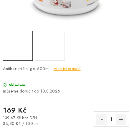
PROFI PORADNA
AUTODOPLŇKY
KRYCÍ PLACHTY - CELTY
BALENÍ A EXPEDICE
Jak nakupovat
Obchodní podmínky
Doprava a platba
Antibakteriální gel 500ml.
Více informací
Cookies
Ochrana osobních údajú
Jak funguje Zásilkovna?
LICENCE K FOTOGRAFIÍM
Doplňkové služby Profigaráž.cz
Skladem
Newslleter z Profigaraz.cz
Dárek k objednávce
10.8.2026
169 Kč
139,67 Kč bez DPH
Měrná cena:
33,80 Kč / 100 ml