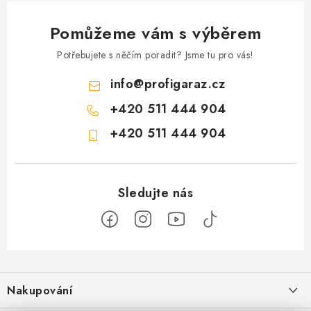
Pomůžeme vám s výběrem
Potřebujete s něčím poradit? Jsme tu pro vás!
info
@
profigaraz.cz
+420 511 444 904
+420 511 444 904
Z
á
Nakupování
p