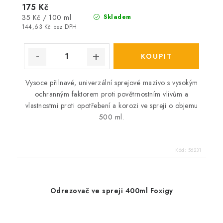
175 Kč
Měrná
35 Kč / 100 ml
Skladem
cena:
144,63 Kč bez DPH
Vysoce přilnavé, univerzální sprejové mazivo s vysokým
ochranným faktorem proti povětrnostním vlivům a
vlastnostmi proti opotřebení a korozi ve spreji o objemu
500 ml.
Kód:
56231
Odrezovač ve spreji 400ml Foxigy