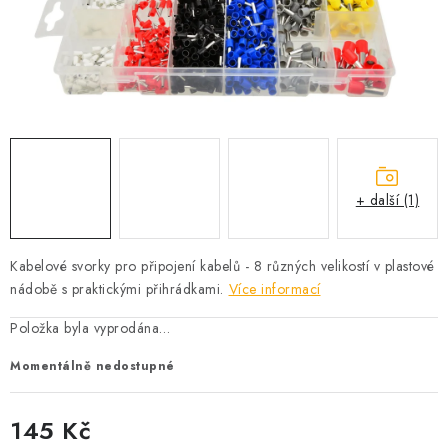
PROFI PORADNA
AUTODOPLŇKY
KRYCÍ PLACHTY - CELTY
BALENÍ A EXPEDICE
+ další (1)
Jak nakupovat
Obchodní podmínky
Doprava a platba
Cookies
Ochrana osobních údajú
Jak funguje Zásilkovna?
Kabelové svorky pro připojení kabelů - 8 různých velikostí v plastové
LICENCE K FOTOGRAFIÍM
Doplňkové služby Profigaráž.cz
nádobě s praktickými přihrádkami.
Více informací
Newslleter z Profigaraz.cz
Dárek k objednávce
Položka byla vyprodána…
Momentálně nedostupné
145 Kč