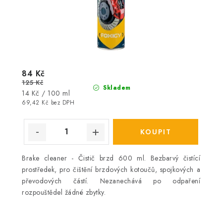
84 Kč
125 Kč
Skladem
Měrná
14 Kč / 100 ml
cena:
69,42 Kč bez DPH
Brake cleaner - Čistič brzd 600 ml. Bezbarvý čistící
prostředek, pro čištění brzdových kotoučů, spojkových a
převodových částí. Nezanechává po odpaření
rozpouštědel žádné zbytky.