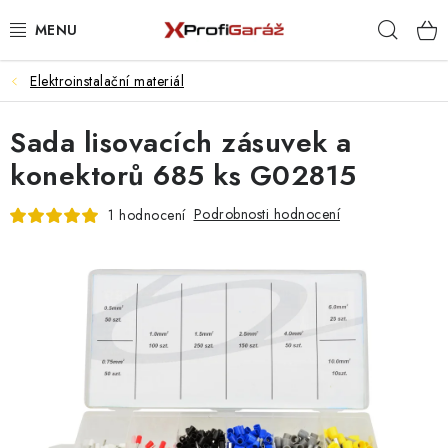
Přejít
Hleda
na
obsah
Elektroinstalační materiál
REALIZACE & ŘEŠENÍ
Sada lisovacích zásuvek a
AKCE A NOVINKY
konektorů 685 ks G02815
VYBAVENÍ PNEUSERVISU
Podrobnosti hodnocení
1 hodnocení
NÁŘADÍ DLE TYPU OPRAVY
VYBAVENÍ DÍLNY
NÁŘADÍ
ČIŠTĚNÍ A MYTÍ