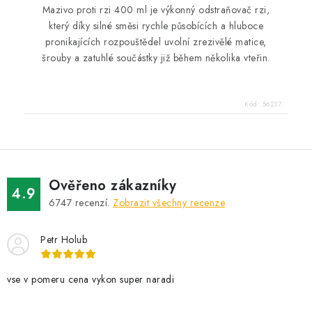
Mazivo proti rzi 400 ml je výkonný odstraňovač rzi,
který díky silné směsi rychle působících a hluboce
pronikajících rozpouštědel uvolní zrezivělé matice,
šrouby a zatuhlé součástky již během několika vteřin.
Kód:
56237
Ověřeno zákazníky
4.9
6747
recenzí.
Zobrazit všechny recenze
Petr Holub
vse v pomeru cena vykon super naradi