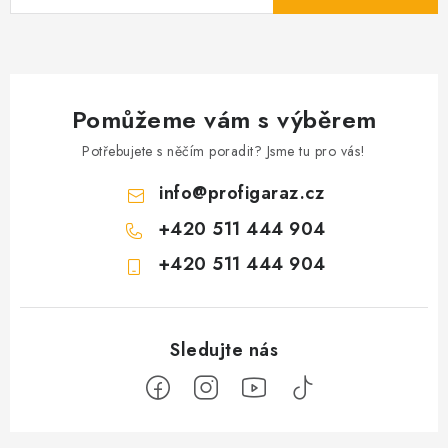
Pomůžeme vám s výběrem
Potřebujete s něčím poradit? Jsme tu pro vás!
info
@
profigaraz.cz
+420 511 444 904
+420 511 444 904
Z