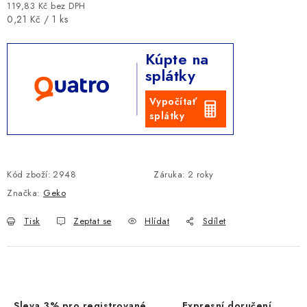
119,83 Kč bez DPH
Měrná cena:
0,21 Kč / 1 ks
Kúpte na
splátky
Vypočítať
splátky
Kód zboží:
2948
Záruka
:
2 roky
Značka:
Geko
Tisk
Zeptat se
Hlídat
Sdílet
Sleva 3% pro registrované
Expresní doručení