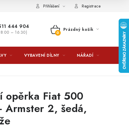
lkovna?
LICENCE K FOTOGRAFIÍM
Doplňkové služby Profiga
Přihlášení
Registrace
11 444 904
Prázdný košík
 8:00 – 16:30)
NÁKUPNÍ
KOŠÍK
AVY
VYBAVENÍ DÍLNY
NÁŘADÍ
ČIŠTĚNÍ
í opěrka Fiat 500
- Armster 2, šedá,
že