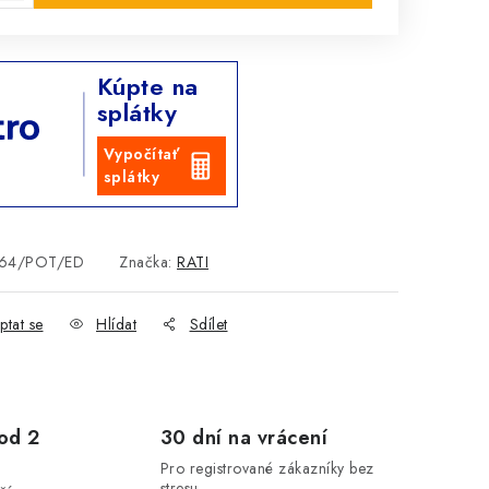
Kúpte na
splátky
Vypočítať
splátky
64/POT/ED
Značka:
RATI
ptat se
Hlídat
Sdílet
od 2
30 dní na vrácení
Pro registrované zákazníky bez
stresu.