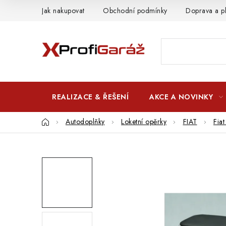
Přejít
Jak nakupovat
Obchodní podmínky
Doprava a p
na
obsah
REALIZACE & ŘEŠENÍ
AKCE A NOVINKY
Domů
Autodoplňky
Loketní opěrky
FIAT
Fia