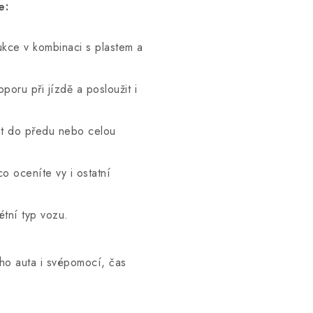
že:
ukce v kombinaci s plastem a
oporu při jízdě a posloužit i
ut do předu nebo celou
o oceníte vy i ostatní
étní typ vozu.
ého auta i svépomocí, čas