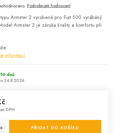
Podrobnosti hodnocení
eohodnoceno
 typu Armster 2 vyrobená pro Fiat 500 vyráběný
odel Armster 2 je záruka kvality a komfortu při
ůže
ce informací
10 dnů
24.8.2026
Kč
bez DPH
:
PŘIDAT DO KOŠÍKU