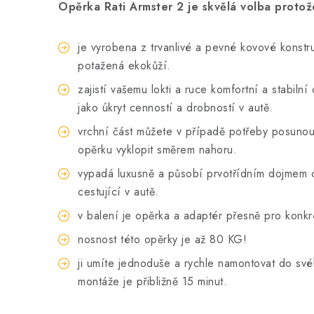
Opěrka Rati Armster 2 je skvělá volba proto
je vyrobena z trvanlivé a pevné kovové konstr
potažená ekokůží.
zajistí vašemu lokti a ruce komfortní a stabilní 
jako úkryt cenností a drobností v autě.
vrchní část můžete v případě potřeby posuno
opěrku vyklopit směrem nahoru.
vypadá luxusně a působí prvotřídním dojmem c
cestující v autě.
v balení je opěrka a adaptér přesně pro konkr
nosnost této opěrky je až 80 KG!
ji umíte jednoduše a rychle namontovat do sv
montáže je přibližně 15 minut.