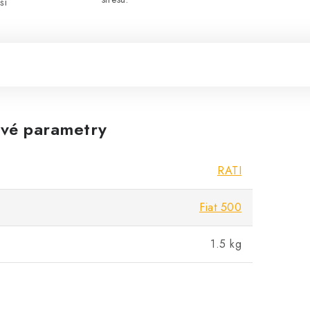
ší
vé parametry
RATI
Fiat 500
1.5 kg