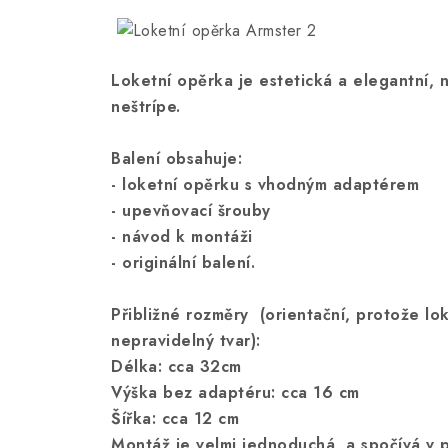
Loketní opěrka je estetická a elegantní, n
neštrípe.
Balení obsahuje:
- loketní opěrku s vhodným adaptérem
- upevňovací šrouby
- návod k montáži
- originální balení.
Přibližné rozměry (orientační, protože lo
nepravidelný tvar):
Délka: cca 32cm
Výška bez adaptéru: cca 16 cm
Šířka: cca 12 cm
Montáž je velmi jednoduchá a spočívá v p