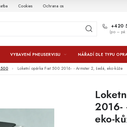
latba
Cookies
Ochrana osobních údajú
Jak funguje Zási
+420 5
(po – pá:
VYBAVENÍ PNEUSERVISU
NÁŘADÍ DLE TYPU OPR
t 500
Loketní opěrka Fiat 500 2016- - Armster 2, šedá, eko-kůže
Loketn
2016- 
eko-ků