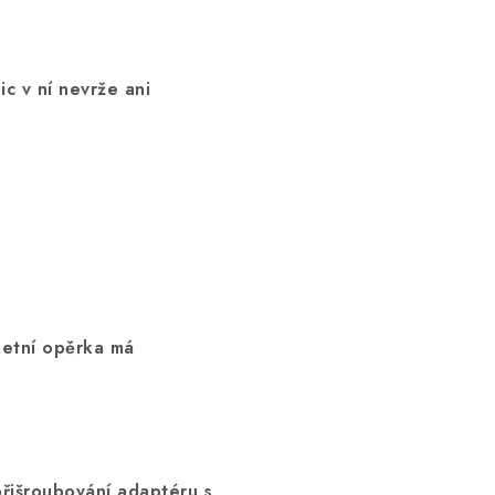
ic v ní nevrže ani
ketní opěrka má
řišroubování adaptéru s