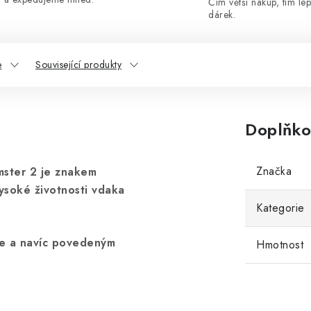
Čím větší nákup, tím lep
dárek.
e
Související produkty
Doplňko
Značka
mster 2 je znakem
vysoké životnosti vdaka
Kategorie
te a navíc povedeným
Hmotnost