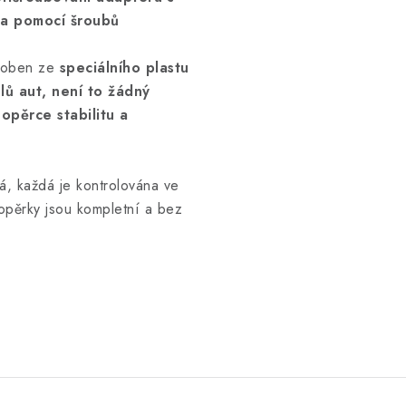
ta pomocí šroubů
yroben ze
speciálního plastu
lů aut, není to žádný
 opěrce stabilitu a
á, každá je kontrolována ve
opěrky jsou kompletní a bez