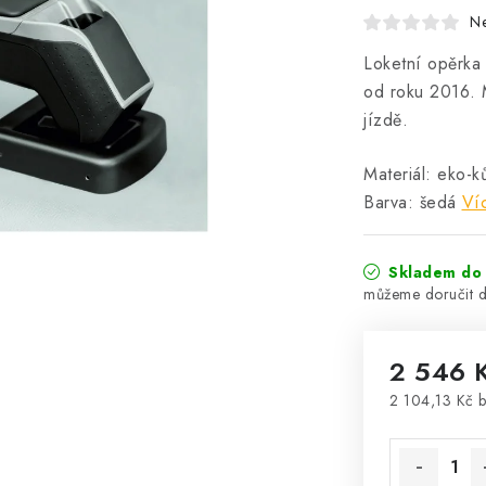
N
Loketní opěrka
od roku 2016. M
jízdě.
Materiál: eko-k
Barva: šedá
Ví
Skladem do 
2 546 
2 104,13 Kč 
Měrná cena