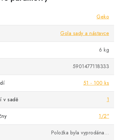
Geko
Gola sady a nástavce
6 kg
5901477118333
dí
51 - 100 ks
í v sadě
1
čny
1/2"
Položka byla vyprodána…