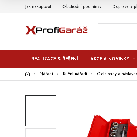
Přejít
Jak nakupovat
Obchodní podmínky
Doprava a p
na
obsah
REALIZACE & ŘEŠENÍ
AKCE A NOVINKY
Domů
Nářadí
Ruční nářadí
Gola sady a nástavc