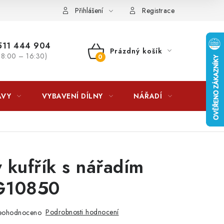
lkovna?
LICENCE K FOTOGRAFIÍM
Doplňkové služby Profiga
Přihlášení
Registrace
11 444 904
Prázdný košík
 8:00 – 16:30)
NÁKUPNÍ
KOŠÍK
AVY
VYBAVENÍ DÍLNY
NÁŘADÍ
ČIŠTĚNÍ
 kufřík s nářadím
G10850
Podrobnosti hodnocení
eohodnoceno