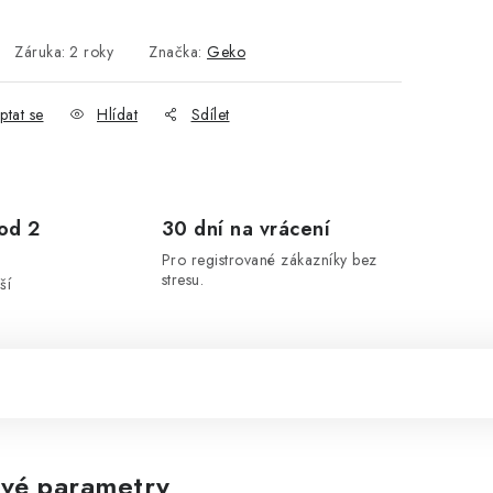
Záruka
:
2 roky
Značka:
Geko
ptat se
Hlídat
Sdílet
od 2
30 dní na vrácení
Pro registrované zákazníky bez
stresu.
ší
vé parametry