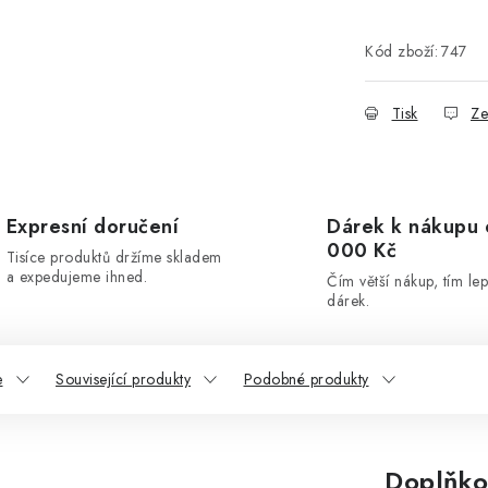
Kód zboží:
747
Tisk
Ze
Expresní doručení
Dárek k nákupu 
000 Kč
Tisíce produktů držíme skladem
a expedujeme ihned.
Čím větší nákup, tím lep
dárek.
e
Související produkty
Podobné produkty
Doplňko