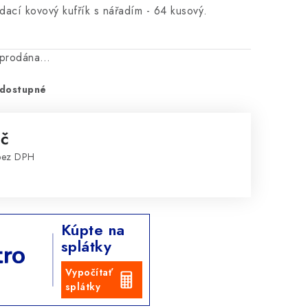
ádací kovový kufřík s nářadím - 64 kusový.
vyprodána…
dostupné
Kč
bez DPH
:
Kúpte na
splátky
Vypočítať
splátky