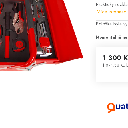
Praktický rozkl
Více informací
Položka byla 
Momentálně ne
1 300 
1 074,38 Kč 
Měrná cena