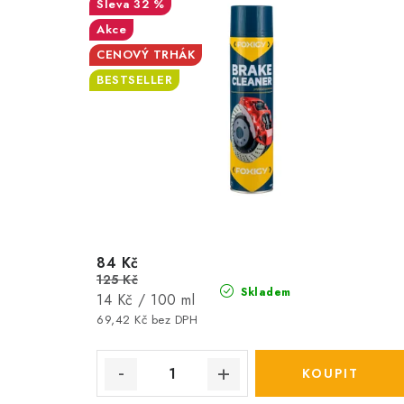
32 %
Akce
CENOVÝ TRHÁK
BESTSELLER
84 Kč
125 Kč
Skladem
Měrná
14 Kč / 100 ml
cena:
69,42 Kč bez DPH