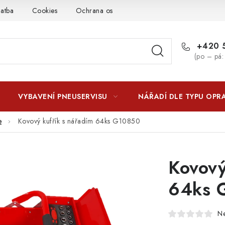
latba
Cookies
Ochrana osobních údajú
Jak funguje Zási
+420 5
(po – pá:
VYBAVENÍ PNEUSERVISU
NÁŘADÍ DLE TYPU OPR
e
Kovový kufřík s nářadím 64ks G10850
Kovový
64ks 
N