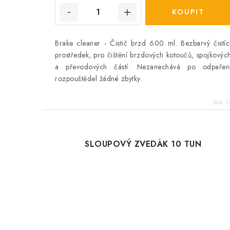
Brake cleaner - Čistič brzd 600 ml. Bezbarvý čistíc
prostředek, pro čištění brzdových kotoučů, spojkovýc
a převodových částí. Nezanechává po odpařen
rozpouštědel žádné zbytky.
Kód:
1
SLOUPOVÝ ZVEDÁK 10 TUN