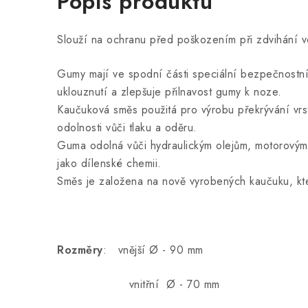
Popis produktu
Slouží na ochranu před poškozením při zdvihání v
Gumy mají ve spodní části speciální bezpečnostní 
uklouznutí a zlepšuje přilnavost gumy k noze.
Kaučuková směs použitá pro výrobu překrývání vrs
odolnosti vůči tlaku a oděru.
Guma odolná vůči hydraulickým olejům, motorovým
jako dílenské chemii.
Směs je založena na nově vyrobených kaučuku, kter
Rozměry
: vnější Ø - 90 mm
vnitřní Ø - 70 mm