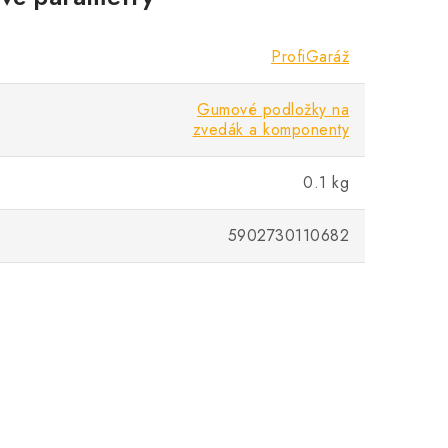
ProfiGaráž
Gumové podložky na
zvedák a komponenty
0.1 kg
5902730110682