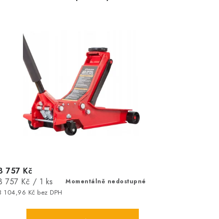
3 757 Kč
Měrná
3 757 Kč / 1 ks
Momentálně nedostupné
cena:
3 104,96 Kč bez DPH