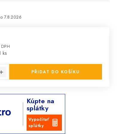
7.8.2026
z DPH
:
1 ks
PŘIDAT DO KOŠÍKU
Kúpte na
splátky
Vypočítať
splátky