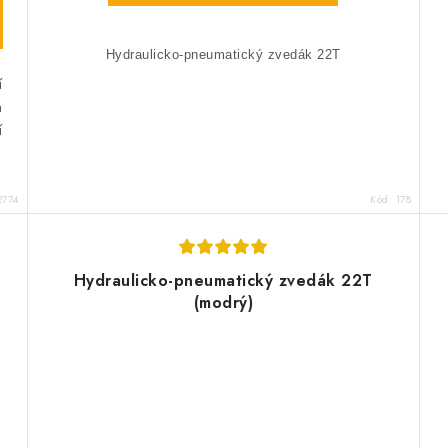
Hydraulicko-pneumatický zvedák 22T
í
h
í
2774
Kód:
178
Hydraulicko-pneumatický zvedák 22T
(modrý)