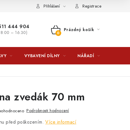
lkovna?
LICENCE K FOTOGRAFIÍM
Doplňkové služby Profiga
Přihlášení
Registrace
11 444 904
Prázdný košík
 8:00 – 16:30)
NÁKUPNÍ
KOŠÍK
AVY
VYBAVENÍ DÍLNY
NÁŘADÍ
ČIŠTĚNÍ
na zvedák 70 mm
Podrobnosti hodnocení
eohodnoceno
nu před poškozením.
Více informací