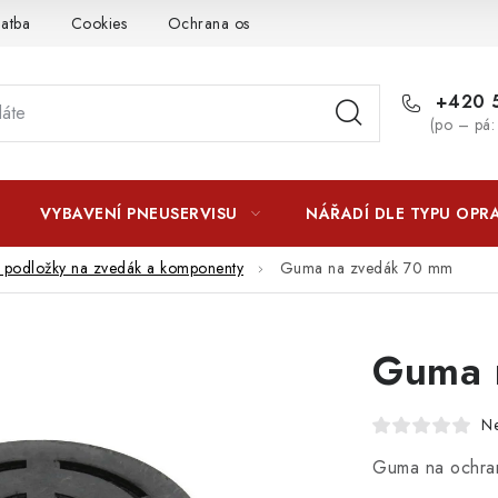
latba
Cookies
Ochrana osobních údajú
Jak funguje Zási
+420 5
(po – pá:
VYBAVENÍ PNEUSERVISU
NÁŘADÍ DLE TYPU OPR
podložky na zvedák a komponenty
Guma na zvedák 70 mm
Guma 
N
Guma na ochra