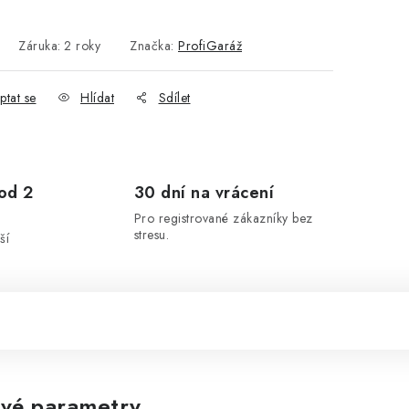
Záruka
:
2 roky
Značka:
ProfiGaráž
ptat se
Hlídat
Sdílet
od 2
30 dní na vrácení
Pro registrované zákazníky bez
stresu.
ší
vé parametry