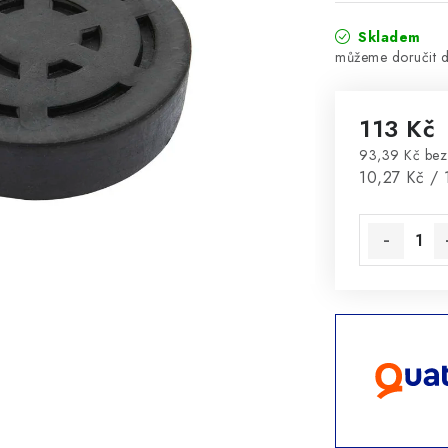
Skladem
113 Kč
93,39 Kč be
Měrná cena
10,27 Kč / 