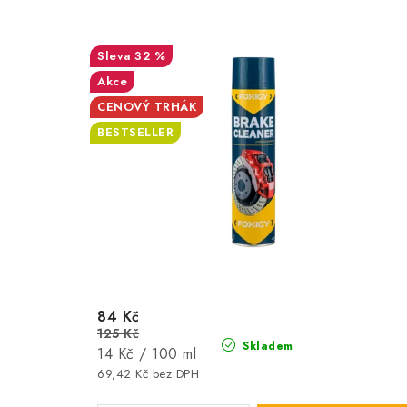
32 %
Akce
CENOVÝ TRHÁK
BESTSELLER
84 Kč
125 Kč
Skladem
Měrná
14 Kč / 100 ml
cena:
69,42 Kč bez DPH