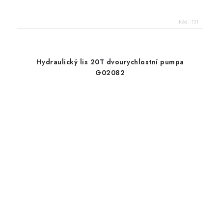
Kód:
131
Hydraulický lis 20T dvourychlostní pumpa
G02082