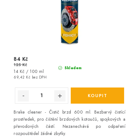
84 Kč
125 Kč
Skladem
Měrná
14 Kč / 100 ml
cena:
69,42 Kč bez DPH
Brake cleaner - Čistič brzd 600 ml. Bezbarvý čistící
prostředek, pro čištění brzdových kotoučů, spojkových a
převodových částí. Nezanechává po odpaření
rozpouštědel žádné zbytky.