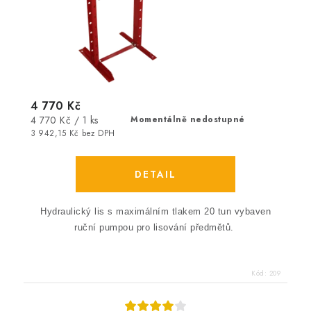
4 770 Kč
Měrná
4 770 Kč / 1 ks
Momentálně nedostupné
cena:
3 942,15 Kč bez DPH
Hydraulický lis s maximálním tlakem 20 tun vybaven
ruční pumpou pro lisování předmětů.
Kód:
209