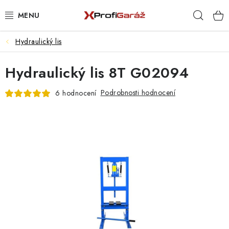
Přejít
Hleda
na
obsah
Hydraulický lis
REALIZACE & ŘEŠENÍ
Hydraulický lis 8T G02094
AKCE A NOVINKY
Podrobnosti hodnocení
6 hodnocení
VYBAVENÍ PNEUSERVISU
NÁŘADÍ DLE TYPU OPRAVY
VYBAVENÍ DÍLNY
NÁŘADÍ
ČIŠTĚNÍ A MYTÍ