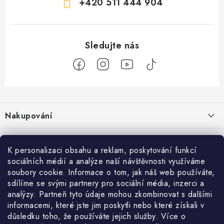
+420 511 444 904
Z
á
Nakupování
p
a
Jak nakupovat
Objednávky
t
K personalizaci obsahu a reklam, poskytování funkcí
Obchodní podmínky
í
Reklamace / vrácení zboží
sociálních médií a analýze naší návštěvnosti využíváme
O nás
soubory cookie. Informace o tom, jak náš web používáte,
Doprava a platba
sdílíme se svými partnery pro sociální média, inzerci a
Použití Dárkové poukázky
Kontakty
Služby
Cookies
analýzy. Partneři tyto údaje mohou zkombinovat s dalšími
informacemi, které jste jim poskytli nebo které získali v
Ochrana osobních údajú
Příběh Profigaráže
Velkoobchod
Profigaráž.sk
Zboží.cz
Heureka.cz
důsledku toho, že používáte jejich služby. Více o