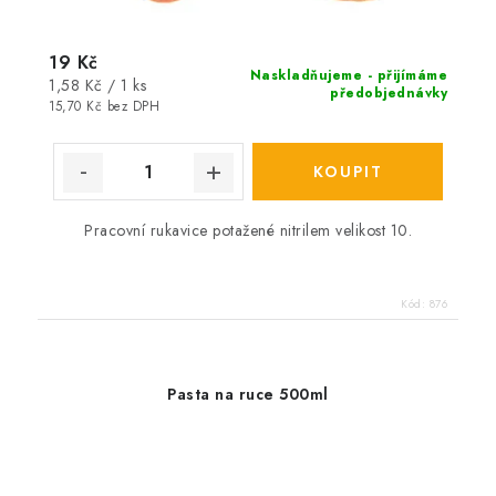
19 Kč
Naskladňujeme - přijímáme
Měrná
1,58 Kč / 1 ks
předobjednávky
cena:
15,70 Kč bez DPH
Pracovní rukavice potažené nitrilem velikost 10.
Kód:
876
Pasta na ruce 500ml