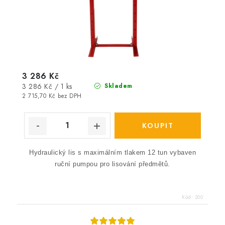
3 286 Kč
Měrná
3 286 Kč / 1 ks
Skladem
cena:
2 715,70 Kč bez DPH
Hydraulický lis s maximálním tlakem 12 tun vybaven
ruční pumpou pro lisování předmětů.
Kód:
200