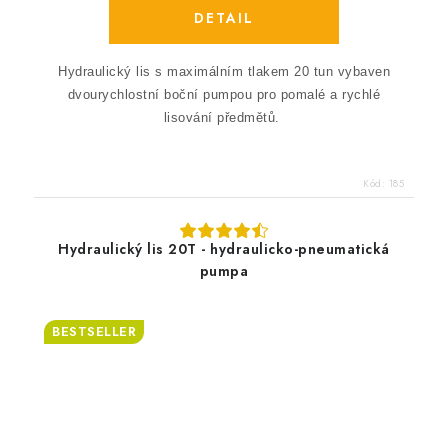
Hydraulický lis s maximálním tlakem 20 tun vybaven
dvourychlostní boční pumpou pro pomalé a rychlé
lisování předmětů.
Kód:
185
Hydraulický lis 20T - hydraulicko-pneumatická
pumpa
BESTSELLER