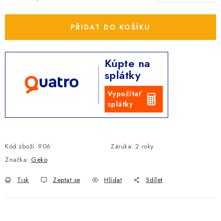
PŘIDAT DO KOŠÍKU
Kúpte na
splátky
Vypočítať
splátky
Kód zboží:
906
Záruka
:
2 roky
Značka:
Geko
Tisk
Zeptat se
Hlídat
Sdílet