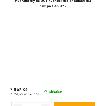
Hydraulický lis 20T hydraulicko-pneumatická
pumpa G02092
7 867 Kč
Skladem
6 501,65 Kč bez DPH