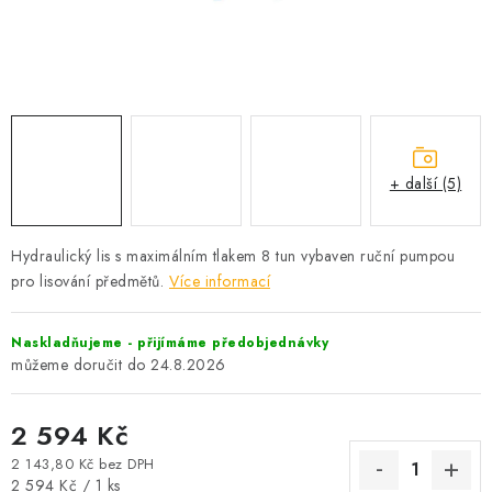
PROFI PORADNA
AUTODOPLŇKY
KRYCÍ PLACHTY - CELTY
BALENÍ A EXPEDICE
+ další (5)
Jak nakupovat
Obchodní podmínky
Doprava a platba
Hydraulický lis s maximálním tlakem 8 tun vybaven ruční pumpou
Cookies
Ochrana osobních údajú
Jak funguje Zásilkovna?
pro lisování předmětů.
Více informací
LICENCE K FOTOGRAFIÍM
Doplňkové služby Profigaráž.cz
Newslleter z Profigaraz.cz
Dárek k objednávce
Naskladňujeme - přijímáme předobjednávky
24.8.2026
2 594 Kč
2 143,80 Kč bez DPH
Měrná cena:
2 594 Kč / 1 ks