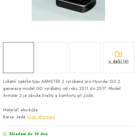
PROFI PORADNA
AUTODOPLŇKY
KRYCÍ PLACHTY - CELTY
BALENÍ A EXPEDICE
+ další (4)
Jak nakupovat
Obchodní podmínky
Doprava a platba
Cookies
Ochrana osobních údajú
Jak funguje Zásilkovna?
Loketní opěrka typu ARMSTER 2 vyrobená pro Hyundai I30 2.
LICENCE K FOTOGRAFIÍM
Doplňkové služby Profigaráž.cz
generace model GD vyráběný od roku 2011 do 2017. Model
Newslleter z Profigaraz.cz
Dárek k objednávce
Armster 2 je záruka kvality a komfortu při jízdě.
Materiál: eko-kůže
Barva: šedá
Více informací
Skladem do 10 dnů