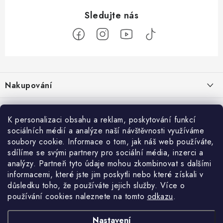
Z
á
Nakupování
p
a
Jak nakupovat
Objednávky
t
K personalizaci obsahu a reklam, poskytování funkcí
Obchodní podmínky
í
sociálních médií a analýze naší návštěvnosti využíváme
Reklamace / vrácení zboží
O nás
soubory cookie. Informace o tom, jak náš web používáte,
Doprava a platba
sdílíme se svými partnery pro sociální média, inzerci a
Použití Dárkové poukázky
Kontakty
Služby
Cookies
analýzy. Partneři tyto údaje mohou zkombinovat s dalšími
informacemi, které jste jim poskytli nebo které získali v
Ochrana osobních údajú
Příběh Profigaráže
Velkoobchod
Profigaráž.sk
Zboží.cz
Heureka.cz
důsledku toho, že používáte jejich služby. Více o
používání cookies naleznete na tomto
odkazu
.
Jak funguje Zásilkovna?
Profi poradna
Montáže strojů a zařízení
LICENCE K FOTOGRAFIÍM
Nastavení