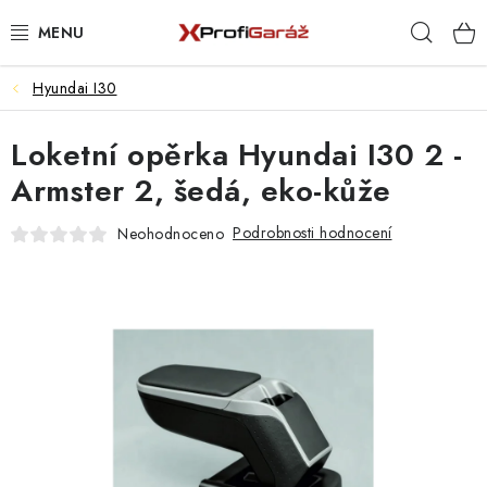
Přejít
Hleda
na
obsah
Hyundai I30
REALIZACE & ŘEŠENÍ
Loketní opěrka Hyundai I30 2 -
AKCE A NOVINKY
Armster 2, šedá, eko-kůže
VYBAVENÍ PNEUSERVISU
Podrobnosti hodnocení
Neohodnoceno
NÁŘADÍ DLE TYPU OPRAVY
VYBAVENÍ DÍLNY
NÁŘADÍ
ČIŠTĚNÍ A MYTÍ