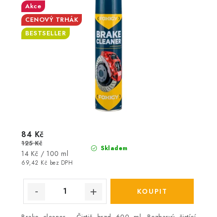
Akce
CENOVÝ TRHÁK
BESTSELLER
84 Kč
125 Kč
Skladem
Měrná
14 Kč / 100 ml
cena:
69,42 Kč bez DPH
Brake cleaner - Čistič brzd 600 ml. Bezbarvý čistící