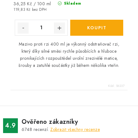
Měrná
36,25 Kč / 100 ml
Skladem
cena:
119,83 Kč bez DPH
Mazivo proti rzi 400 ml je výkonný odstraňovač rzi,
který díky silné směsi rychle působících a hluboce
pronikajících rozpouštědel uvolní zrezivělé matice,
šrouby a zatuhlé součástky již během několika vteřin.
Kód:
56237
Ověřeno zákazníky
4.9
6748
recenzí.
Zobrazit všechny recenze