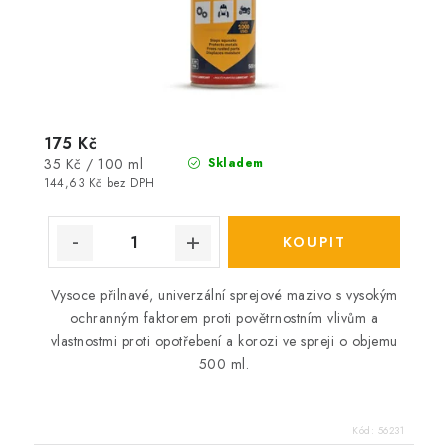
175 Kč
Měrná
35 Kč / 100 ml
Skladem
cena:
144,63 Kč bez DPH
Vysoce přilnavé, univerzální sprejové mazivo s vysokým
ochranným faktorem proti povětrnostním vlivům a
vlastnostmi proti opotřebení a korozi ve spreji o objemu
500 ml.
Kód:
56231