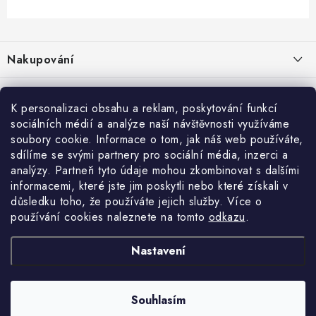
Z
á
Nakupování
p
a
Jak nakupovat
Objednávky
t
K personalizaci obsahu a reklam, poskytování funkcí
Obchodní podmínky
í
sociálních médií a analýze naší návštěvnosti využíváme
Reklamace / vrácení zboží
O nás
soubory cookie. Informace o tom, jak náš web používáte,
Doprava a platba
sdílíme se svými partnery pro sociální média, inzerci a
Použití Dárkové poukázky
Kontakty
Služby
Cookies
analýzy. Partneři tyto údaje mohou zkombinovat s dalšími
informacemi, které jste jim poskytli nebo které získali v
Ochrana osobních údajú
Příběh Profigaráže
Velkoobchod
Profigaráž.sk
Zboží.cz
Heureka.cz
důsledku toho, že používáte jejich služby. Více o
používání cookies naleznete na tomto
odkazu
.
Jak funguje Zásilkovna?
Profi poradna
Montáže strojů a zařízení
LICENCE K FOTOGRAFIÍM
Nastavení
Showroom Prešov
Doplňkové služby Profigaráž.cz
Souhlasím
Newslleter z Profigaraz.cz
Copyright 2026
Profigaraz.cz
. Všechna práva vyhrazena.