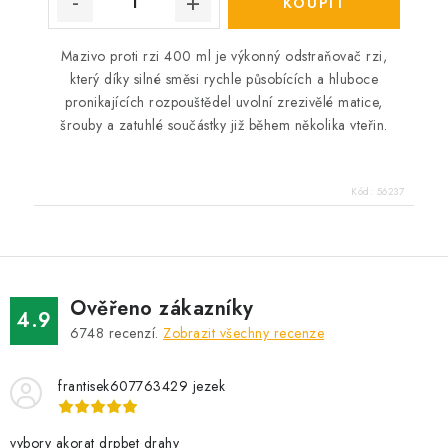
Mazivo proti rzi 400 ml je výkonný odstraňovač rzi,
který díky silné směsi rychle působících a hluboce
pronikajících rozpouštědel uvolní zrezivělé matice,
šrouby a zatuhlé součástky již během několika vteřin.
Kód:
56237
Ověřeno zákazníky
4.9
6748
recenzí.
Zobrazit všechny recenze
frantisek607763429 jezek
vybory akorat drpbet drahy