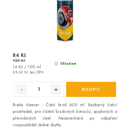
84 Kč
125 Kč
Skladem
Měrná
14 Kč / 100 ml
cena:
69,42 Kč bez DPH
Brake cleaner - Čistič brzd 600 ml. Bezbarvý čistící
prostředek, pro čištění brzdových kotoučů, spojkových a
převodových částí. Nezanechává po odpaření
rozpouštědel žádné zbytky.