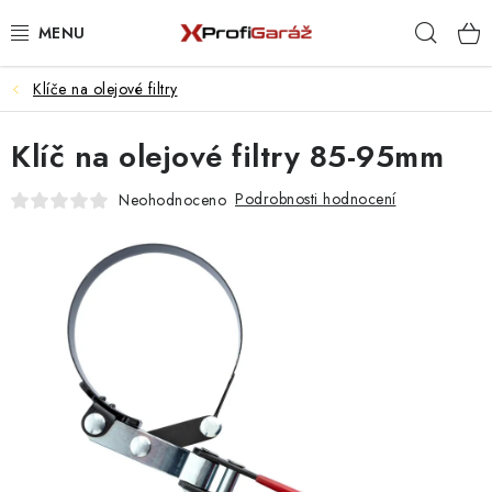
Přejít
Hleda
na
obsah
Klíče na olejové filtry
REALIZACE & ŘEŠENÍ
Klíč na olejové filtry 85-95mm
AKCE A NOVINKY
Podrobnosti hodnocení
Neohodnoceno
VYBAVENÍ PNEUSERVISU
NÁŘADÍ DLE TYPU OPRAVY
VYBAVENÍ DÍLNY
NÁŘADÍ
ČIŠTĚNÍ A MYTÍ