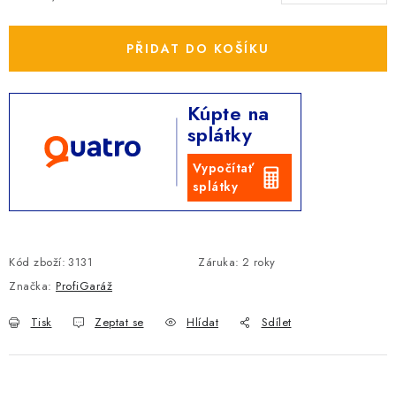
PŘIDAT DO KOŠÍKU
Kúpte na
splátky
Vypočítať
splátky
Kód zboží:
3131
Záruka
:
2 roky
Značka:
ProfiGaráž
Tisk
Zeptat se
Hlídat
Sdílet