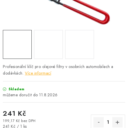
PROFI PORADNA
AUTODOPLŇKY
KRYCÍ PLACHTY - CELTY
BALENÍ A EXPEDICE
Jak nakupovat
Obchodní podmínky
Doprava a platba
Profesionální klíč pro olejové filtry v osobních automobilech a
Cookies
Ochrana osobních údajú
Jak funguje Zásilkovna?
dodávkách.
Více informací
LICENCE K FOTOGRAFIÍM
Doplňkové služby Profigaráž.cz
Newslleter z Profigaraz.cz
Dárek k objednávce
Skladem
11.8.2026
241 Kč
199,17 Kč bez DPH
Měrná cena:
241 Kč / 1 ks