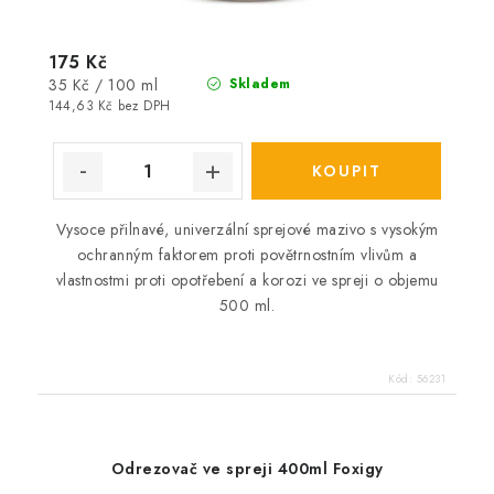
175 Kč
Měrná
35 Kč / 100 ml
Skladem
cena:
144,63 Kč bez DPH
Vysoce přilnavé, univerzální sprejové mazivo s vysokým
ochranným faktorem proti povětrnostním vlivům a
vlastnostmi proti opotřebení a korozi ve spreji o objemu
500 ml.
Kód:
56231
Odrezovač ve spreji 400ml Foxigy