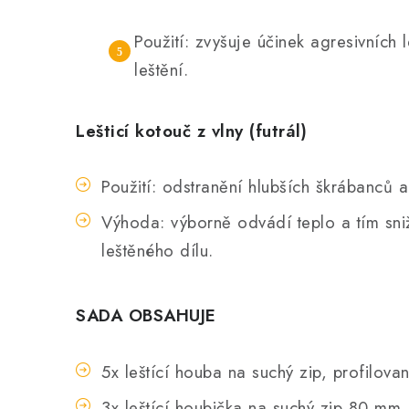
Použití: zvyšuje účinek agresivních 
leštění.
Lešticí kotouč z vlny (futrál)
Použití: odstranění hlubších škrábanců a
Výhoda: výborně odvádí teplo a tím sniž
leštěného dílu.
SADA OBSAHUJE
5x leštící houba na suchý zip, profilov
3x leštící houbička na suchý zip 80 mm