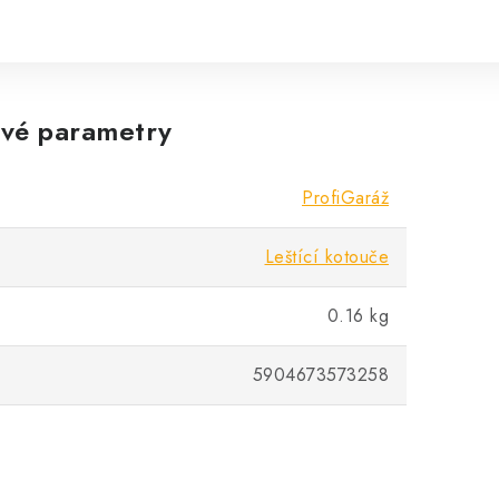
vé parametry
ProfiGaráž
Leštící kotouče
0.16 kg
5904673573258