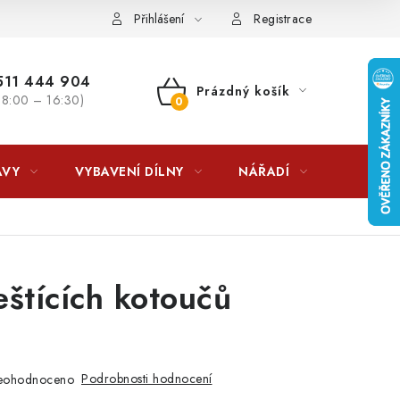
lkovna?
LICENCE K FOTOGRAFIÍM
Doplňkové služby Profiga
Přihlášení
Registrace
11 444 904
Prázdný košík
 8:00 – 16:30)
NÁKUPNÍ
KOŠÍK
AVY
VYBAVENÍ DÍLNY
NÁŘADÍ
ČIŠTĚNÍ
eštících kotoučů
Podrobnosti hodnocení
eohodnoceno