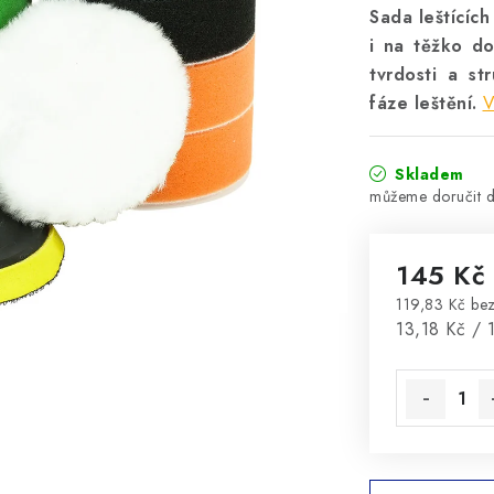
Sada leštícíc
i na těžko do
tvrdosti a st
fáze leštění.
V
Skladem
145 Kč
119,83 Kč be
Měrná cena
13,18 Kč / 1