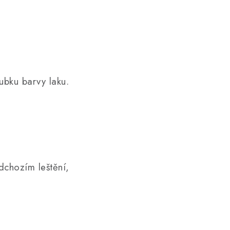
ubku barvy laku.
dchozím leštění,