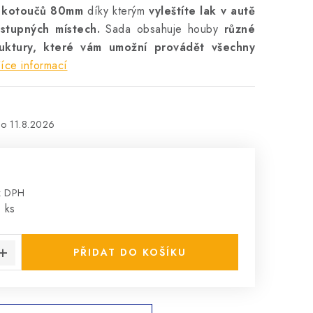
h kotoučů 80mm
díky kterým
vyleštíte lak v autě
stupných místech.
Sada obsahuje houby
různé
ruktury, které vám umožní provádět všechny
íce informací
11.8.2026
z DPH
:
 ks
PŘIDAT DO KOŠÍKU