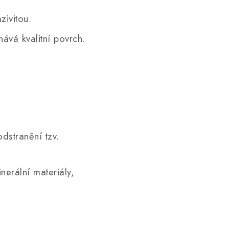
zivitou.
ává kvalitní povrch.
odstranění tzv.
nerální materiály,