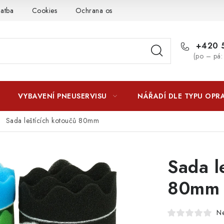
latba
Cookies
Ochrana osobních údajú
Jak funguje Zási
+420 5
(po – pá:
VYBAVENÍ PNEUSERVISU
NÁŘADÍ DLE TYPU OPR
Sada leštících kotoučů 80mm
Sada l
80mm
N