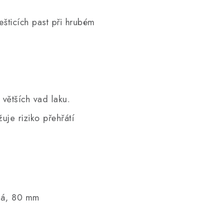
lešticích past při hrubém
 větších vad laku.
uje riziko přehřátí
aná, 80 mm