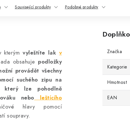
e
Související produkty
Podobné produkty
Doplňko
Značka
y kterým
vyleštíte lak
v
ada obsahuje
podložky
Kategorie
ožní provádět všechny
pomocí suchého zipu na
Hmotnost
, který lze pohodlně
bováku nebo
leštícího
EAN
mičové hlavy pomocí
stí soupravy.