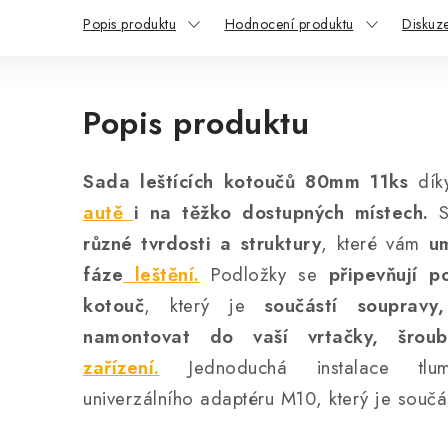
Popis produktu
Hodnocení produktu
Diskuz
Popis produktu
Sada leštících kotoučů 80mm 11ks
dík
autě
i na těžko dostupných místech.
S
různé tvrdosti a struktury
, které vám
um
fáze
leštění.
Podložky se
připevňují 
kotouč
, který je
součástí soupravy
namontovat do vaší vrtačky, šrou
zařízení.
Jednoduchá instalace tlu
univerzálního adaptéru M10, který je součá