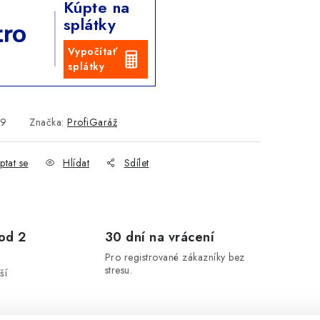
Kúpte na
splátky
Vypočítať
splátky
49
Značka:
ProfiGaráž
ptat se
Hlídat
Sdílet
od 2
30 dní na vrácení
Pro registrované zákazníky bez
stresu.
ší