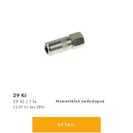
29 Kč
Měrná
29 Kč / 1 ks
Momentálně nedostupné
cena:
23,97 Kč bez DPH