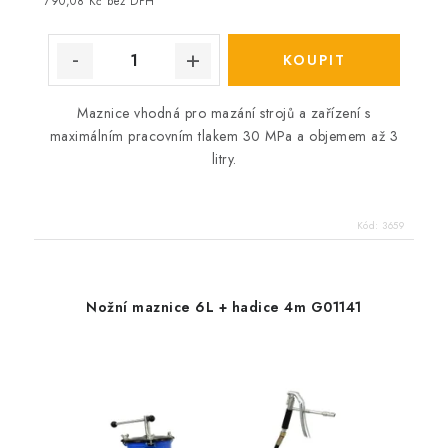
cena:
790,08 Kč bez DPH
Maznice vhodná pro mazání strojů a zařízení s
maximálním pracovním tlakem 30 MPa a objemem až 3
litry.
Kód:
3659
Nožní maznice 6L + hadice 4m G01141