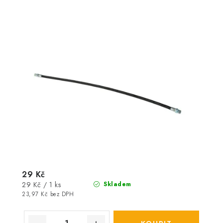
29 Kč
Měrná
29 Kč / 1 ks
Skladem
cena:
23,97 Kč bez DPH