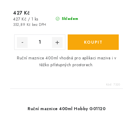
427 Kč
Měrná
427 Kč / 1 ks
Skladem
cena:
352,89 Kč bez DPH
Ruční maznice 400ml vhodná pro aplikaci maziva i v
těžko přístupných prostorech.
Kód:
7320
Ruční maznice 400ml Hobby G01120