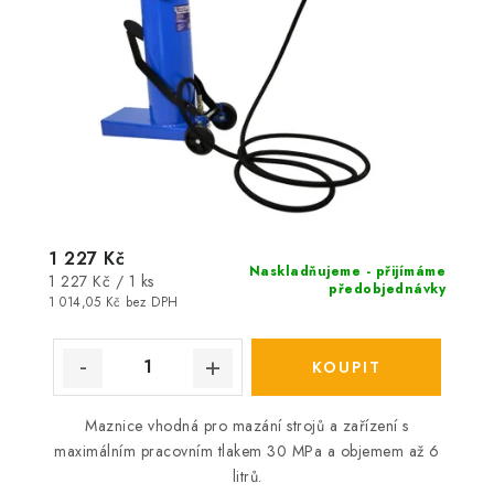
1 227 Kč
Naskladňujeme - přijímáme
Měrná
1 227 Kč / 1 ks
předobjednávky
cena:
1 014,05 Kč bez DPH
Maznice vhodná pro mazání strojů a zařízení s
maximálním pracovním tlakem 30 MPa a objemem až 6
litrů.