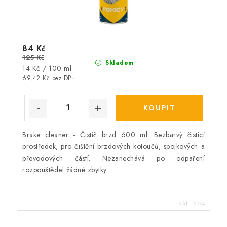
84 Kč
125 Kč
Skladem
Měrná
14 Kč / 100 ml
cena:
69,42 Kč bez DPH
Brake cleaner - Čistič brzd 600 ml. Bezbarvý čistící
prostředek, pro čištění brzdových kotoučů, spojkových a
převodových částí. Nezanechává po odpaření
rozpouštědel žádné zbytky.
Kód:
12774