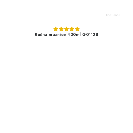
Kód:
3653
Ručná maznice 400ml G01128