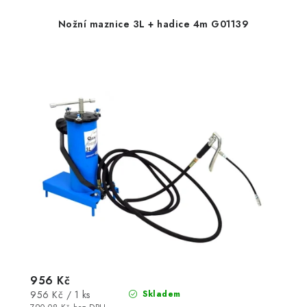
Nožní maznice 3L + hadice 4m G01139
956 Kč
Měrná
956 Kč / 1 ks
Skladem