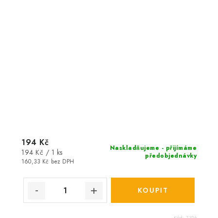
194 Kč
Naskladňujeme - přijímáme
Měrná
194 Kč / 1 ks
předobjednávky
cena:
160,33 Kč bez DPH
Kód:
7326