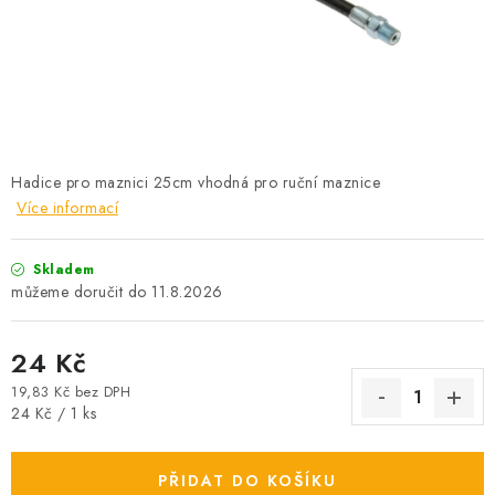
PROFI PORADNA
AUTODOPLŇKY
KRYCÍ PLACHTY - CELTY
BALENÍ A EXPEDICE
Hadice pro maznici 25cm vhodná pro ruční maznice
Více informací
Jak nakupovat
Obchodní podmínky
Doprava a platba
Cookies
Skladem
Ochrana osobních údajú
Jak funguje Zásilkovna?
11.8.2026
LICENCE K FOTOGRAFIÍM
Doplňkové služby Profigaráž.cz
Newslleter z Profigaraz.cz
Dárek k objednávce
24 Kč
19,83 Kč bez DPH
Měrná cena:
24 Kč / 1 ks
PŘIDAT DO KOŠÍKU