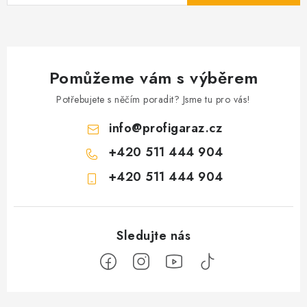
Pomůžeme vám s výběrem
Potřebujete s něčím poradit? Jsme tu pro vás!
info
@
profigaraz.cz
+420 511 444 904
+420 511 444 904
Z