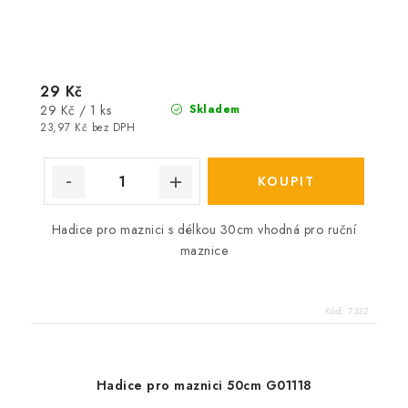
29 Kč
Měrná
29 Kč / 1 ks
Skladem
cena:
23,97 Kč bez DPH
Hadice pro maznici s délkou 30cm vhodná pro ruční
maznice
Kód:
7332
Hadice pro maznici 50cm G01118