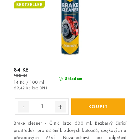
BESTSELLER
84 Kč
125 Kč
Skladem
Měrná
14 Kč / 100 ml
cena:
69,42 Kč bez DPH
Brake cleaner - Čistič brzd 600 ml. Bezbarvý čistící
prostředek, pro čištění brzdových kotoučů, spojkových a
převodových částí. Nezanechává po odpaření