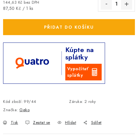
144,63 Kč bez DPH
Měrná cena:
87,50 Kč / 1 ks
PŘIDAT DO KOŠÍKU
Kúpte na
splátky
Vypočítať
splátky
Kód zboží:
99/44
Záruka
:
2 roky
Značka:
Geko
Tisk
Zeptat se
Hlídat
Sdílet