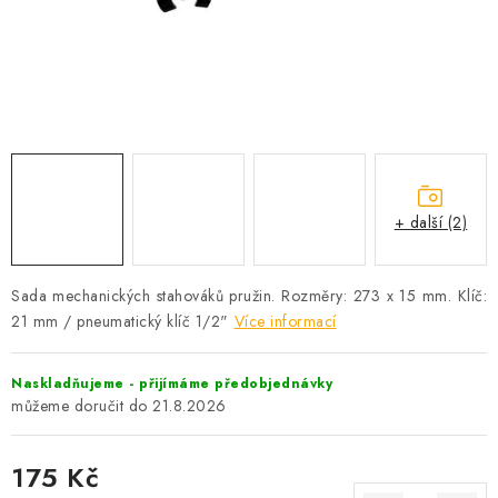
PROFI PORADNA
AUTODOPLŇKY
KRYCÍ PLACHTY - CELTY
BALENÍ A EXPEDICE
+ další (2)
Jak nakupovat
Obchodní podmínky
Doprava a platba
Cookies
Ochrana osobních údajú
Jak funguje Zásilkovna?
Sada mechanických stahováků pružin. Rozměry: 273 x 15 mm. Klíč:
LICENCE K FOTOGRAFIÍM
Doplňkové služby Profigaráž.cz
21 mm / pneumatický klíč 1/2"
Více informací
Newslleter z Profigaraz.cz
Dárek k objednávce
Naskladňujeme - přijímáme předobjednávky
21.8.2026
175 Kč