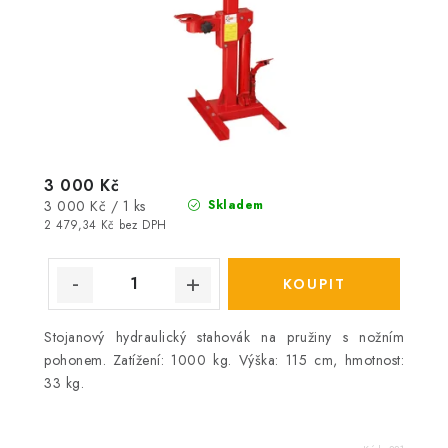
3 000 Kč
Měrná
3 000 Kč / 1 ks
Skladem
cena:
2 479,34 Kč bez DPH
Stojanový hydraulický stahovák na pružiny s nožním
pohonem. Zatížení: 1000 kg. Výška: 115 cm, hmotnost:
33 kg.