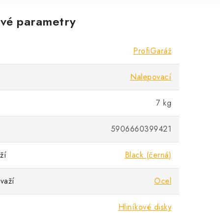
vé parametry
ProfiGaráž
Nalepovací
7 kg
5906660399421
ží
Black (černá)
ávaží
Ocel
Hliníkové disky