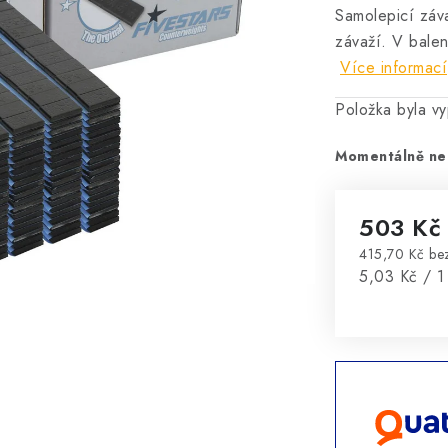
Samolepicí záv
závaží.
V balen
Více informací
Položka byla 
Momentálně ne
503 Kč
415,70 Kč b
Měrná cena
5,03 Kč / 1