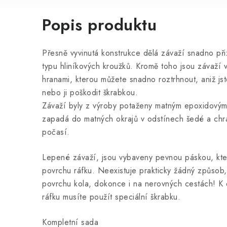
Popis produktu
Přesně vyvinutá konstrukce dělá závaží snadno př
typu hliníkových kroužků. Kromě toho jsou závaží 
hranami, kterou můžete snadno roztrhnout, aniž jste
nebo ji poškodit škrabkou.
Závaží byly z výroby potaženy matným epoxidovým
zapadá do matných okrajů v odstínech šedé a chrán
počasí.
Lepené závaží, jsou vybaveny pevnou páskou, kte
povrchu ráfku. Neexistuje prakticky žádný způsob,
povrchu kola, dokonce i na nerovných cestách! K 
ráfku musíte použít speciální škrabku.
Kompletní sada