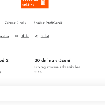
splátky
Záruka
:
2 roky
Značka:
ProfiGaráž
ptat se
Hlídat
Sdílet
od 2
30 dní na vrácení
Pro registrované zákazníky bez
stresu.
ší