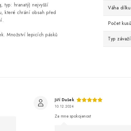
 typ: hranatý) nejvyšší
Váha dílku
u, které chrání obsah před
í.
Počet kusů
k. Množství lepicích pásků
Typ závaží
Jiří Dušek
10.12.2024
Za mne spokojenost