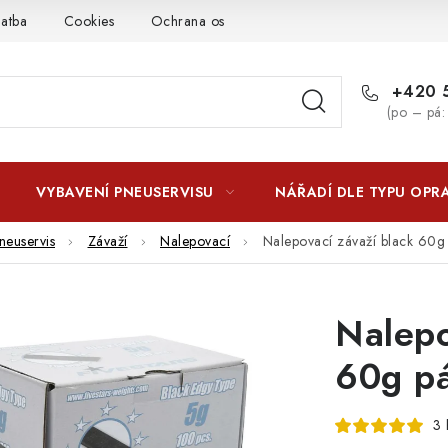
latba
Cookies
Ochrana osobních údajú
Jak funguje Zási
+420 5
(po – pá:
VYBAVENÍ PNEUSERVISU
NÁŘADÍ DLE TYPU OPR
neuservis
Závaží
Nalepovací
Nalepovací závaží black 60g 
Nalepo
60g pá
3 