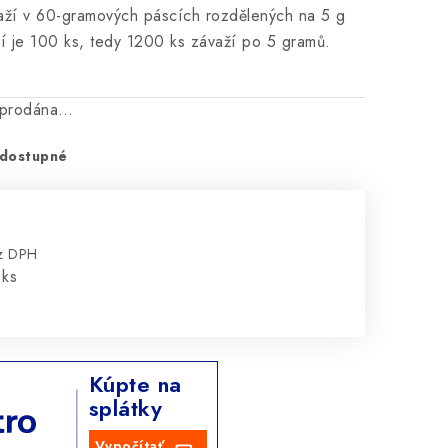
aží v 60-gramových páscích rozdělených na 5 g
í je 100 ks, tedy 1200 ks závaží po 5 gramů.
vyprodána…
dostupné
ez DPH
:
 ks
Kúpte na
splátky
Vypočítať