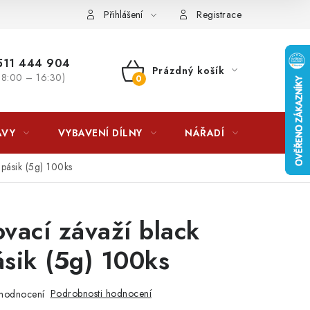
lkovna?
LICENCE K FOTOGRAFIÍM
Doplňkové služby Profiga
Přihlášení
Registrace
11 444 904
Prázdný košík
 8:00 – 16:30)
NÁKUPNÍ
KOŠÍK
AVY
VYBAVENÍ DÍLNY
NÁŘADÍ
ČIŠTĚNÍ
pásik (5g) 100ks
vací závaží black
sik (5g) 100ks
Podrobnosti hodnocení
hodnocení