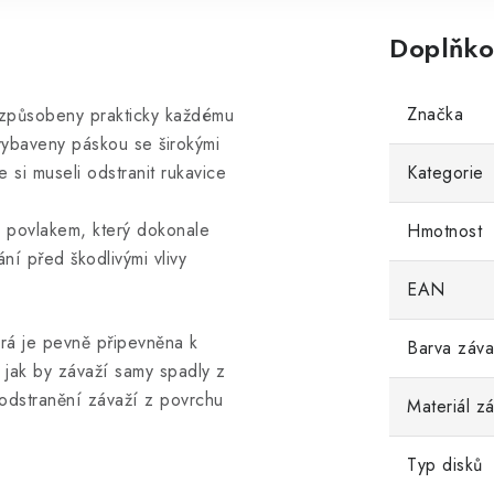
Doplňko
Značka
izpůsobeny prakticky každému
vybaveny páskou se širokými
 si museli odstranit rukavice
Kategorie
 povlakem, který dokonale
Hmotnost
í před škodlivými vlivy
EAN
rá je pevně připevněna k
Barva záva
 jak by závaží samy spadly z
odstranění závaží z povrchu
Materiál z
Typ disků