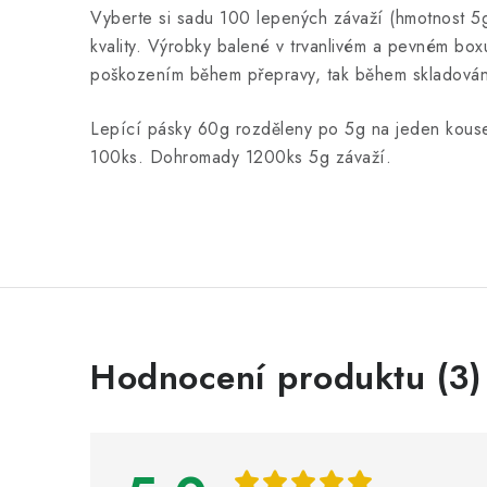
Vyberte si sadu 100 lepených závaží (hmotnost 5g,
kvality. Výrobky balené v trvanlivém a pevném box
poškozením během přepravy, tak během skladován
Lepící pásky 60g rozděleny po 5g na jeden kouse
100ks. Dohromady 1200ks 5g závaží.
V
Hodnocení produktu (3)
ý
p
i