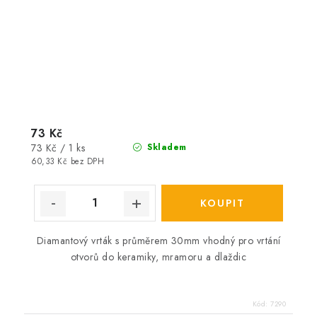
73 Kč
Měrná
73 Kč / 1 ks
Skladem
cena:
60,33 Kč bez DPH
Diamantový vrták s průměrem 30mm vhodný pro vrtání
otvorů do keramiky, mramoru a dlaždic
Kód:
7290