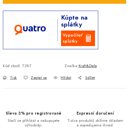
Kúpte na
splátky
Vypočítať
splátky
Kód zboží:
7287
Značka:
Kraft&Dele
Tisk
Zeptat se
Hlídat
Sdílet
Sleva 3% pro registrované
Expresní doručení
Stačí se přihlásit a nakupujete
Tisíce produktů držíme skladem
výhodněji.
a expedujeme ihned.