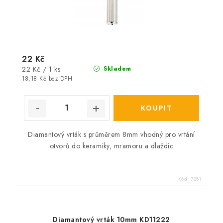
22 Kč
Měrná
22 Kč / 1 ks
Skladem
cena:
18,18 Kč bez DPH
Diamantový vrták s průměrem 8mm vhodný pro vrtání
otvorů do keramiky, mramoru a dlaždic
Kód:
7281
Diamantový vrták 10mm KD11222