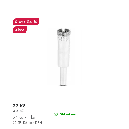
24 %
Akce
37 Kč
49 Kč
Skladem
Měrná
37 Kč / 1 ks
cena:
30,58 Kč bez DPH