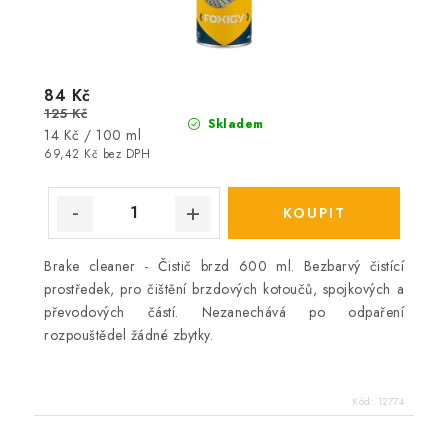
84 Kč
125 Kč
Skladem
Měrná
14 Kč / 100 ml
cena:
69,42 Kč bez DPH
Brake cleaner - Čistič brzd 600 ml. Bezbarvý čistící
prostředek, pro čištění brzdových kotoučů, spojkových a
převodových částí. Nezanechává po odpaření
rozpouštědel žádné zbytky.
Kód:
12774