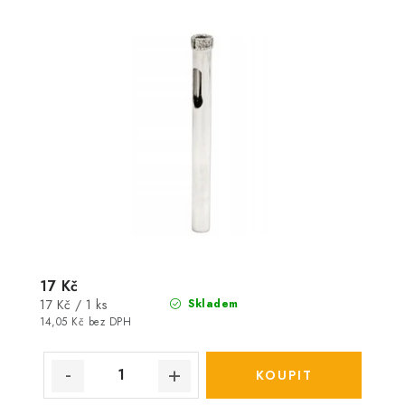
17 Kč
Měrná
17 Kč / 1 ks
Skladem
cena:
14,05 Kč bez DPH