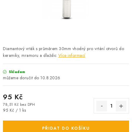
PROFI PORADNA
AUTODOPLŇKY
KRYCÍ PLACHTY - CELTY
BALENÍ A EXPEDICE
Diamantový vrták s průměrem 30mm vhodný pro vrtání otvorů do
keramiky, mramoru a dlaždic
Více informací
Jak nakupovat
Obchodní podmínky
Doprava a platba
Cookies
Skladem
Ochrana osobních údajú
Jak funguje Zásilkovna?
10.8.2026
LICENCE K FOTOGRAFIÍM
Doplňkové služby Profigaráž.cz
Newslleter z Profigaraz.cz
Dárek k objednávce
95 Kč
78,51 Kč bez DPH
Měrná cena:
95 Kč / 1 ks
PŘIDAT DO KOŠÍKU