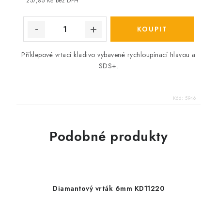
cena:
1 257,85 Kč bez DPH
Příklepové vrtací kladivo vybavené rychloupínací hlavou a
SDS+.
Kód:
5946
Podobné produkty
Diamantový vrták 6mm KD11220