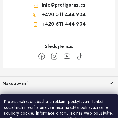
info
@
profigaraz.cz
+420 511 444 904
+420 511 444 904
Z
á
Nakupování
p
a
Jak nakupovat
Objednávky
t
K personalizaci obsahu a reklam, poskytování funkcí
Obchodní podmínky
í
sociálních médií a analýze naší návštěvnosti využíváme
Reklamace / vrácení zboží
O nás
soubory cookie. Informace o tom, jak náš web používáte,
Doprava a platba