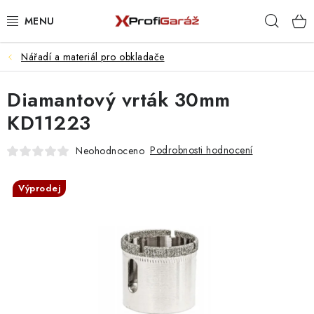
Přejít
Hleda
na
obsah
Nářadí a materiál pro obkladače
REALIZACE & ŘEŠENÍ
Diamantový vrták 30mm
AKCE A NOVINKY
KD11223
VYBAVENÍ PNEUSERVISU
Podrobnosti hodnocení
Neohodnoceno
NÁŘADÍ DLE TYPU OPRAVY
Výprodej
VYBAVENÍ DÍLNY
NÁŘADÍ
ČIŠTĚNÍ A MYTÍ