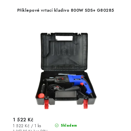
Příklepové vrtací kladivo 800W SDS+ G80285
1 522 Kč
Měrná
1 522 Kč / 1 ks
Skladem