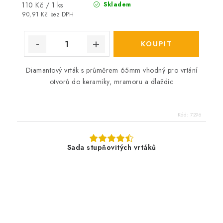
Měrná
110 Kč / 1 ks
Skladem
cena:
90,91 Kč bez DPH
Diamantový vrták s průměrem 65mm vhodný pro vrtání
otvorů do keramiky, mramoru a dlaždic
Kód:
7296
Sada stupňovitých vrtáků