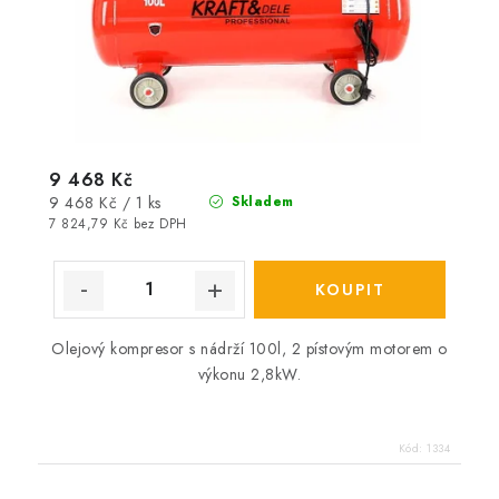
9 468 Kč
Měrná
9 468 Kč / 1 ks
Skladem
cena:
7 824,79 Kč bez DPH
Olejový kompresor s nádrží 100l, 2 pístovým motorem o
výkonu 2,8kW.
Kód:
1334