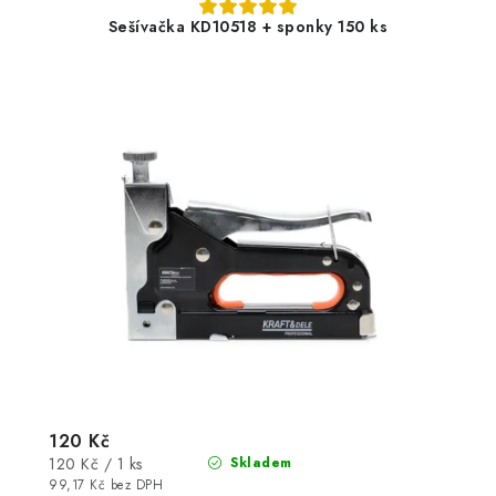
Sešívačka KD10518 + sponky 150 ks
120 Kč
Měrná
120 Kč / 1 ks
Skladem
cena:
99,17 Kč bez DPH