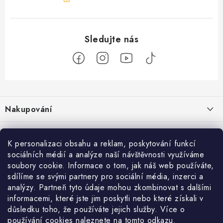
Z
á
Nakupování
p
a
Jak nakupovat
Objednávky
t
K personalizaci obsahu a reklam, poskytování funkcí
Obchodní podmínky
í
sociálních médií a analýze naší návštěvnosti využíváme
Reklamace / vrácení zboží
O nás
soubory cookie. Informace o tom, jak náš web používáte,
Doprava a platba
sdílíme se svými partnery pro sociální média, inzerci a
Použití Dárkové poukázky
Kontakty
Služby
Cookies
analýzy. Partneři tyto údaje mohou zkombinovat s dalšími
informacemi, které jste jim poskytli nebo které získali v
Ochrana osobních údajú
Příběh Profigaráže
Velkoobchod
Profigaráž.sk
Zboží.cz
Heureka.cz
důsledku toho, že používáte jejich služby. Více o
používání cookies naleznete na tomto
odkazu
.