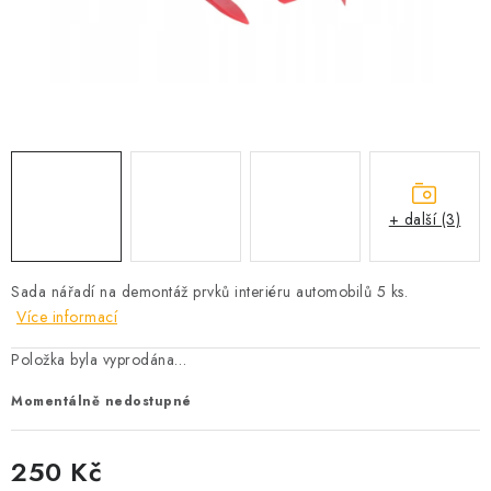
PROFI PORADNA
AUTODOPLŇKY
KRYCÍ PLACHTY - CELTY
BALENÍ A EXPEDICE
+ další (3)
Jak nakupovat
Obchodní podmínky
Doprava a platba
Cookies
Ochrana osobních údajú
Jak funguje Zásilkovna?
Sada nářadí na demontáž prvků interiéru automobilů 5 ks.
LICENCE K FOTOGRAFIÍM
Doplňkové služby Profigaráž.cz
Více informací
Newslleter z Profigaraz.cz
Dárek k objednávce
Položka byla vyprodána…
Momentálně nedostupné
250 Kč