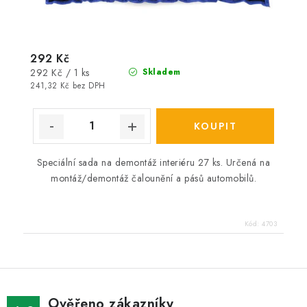
292 Kč
Měrná
292 Kč / 1 ks
Skladem
cena:
241,32 Kč bez DPH
Speciální sada na demontáž interiéru 27 ks. Určená na
montáž/demontáž čalounění a pásů automobilů.
Kód:
4703
Ověřeno zákazníky