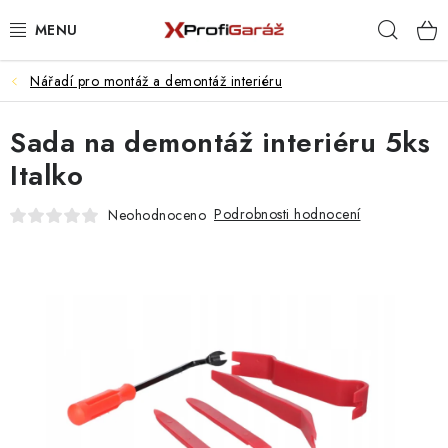
Přejít
Hleda
na
obsah
Nářadí pro montáž a demontáž interiéru
REALIZACE & ŘEŠENÍ
Sada na demontáž interiéru 5ks
AKCE A NOVINKY
Italko
VYBAVENÍ PNEUSERVISU
Podrobnosti hodnocení
Neohodnoceno
NÁŘADÍ DLE TYPU OPRAVY
VYBAVENÍ DÍLNY
NÁŘADÍ
ČIŠTĚNÍ A MYTÍ