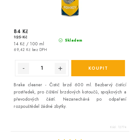
84 Kč
125 Kč
Skladem
Měrná
14 Kč / 100 ml
cena:
69,42 Kč bez DPH
Brake cleaner - Čistič brzd 600 ml. Bezbarvý čistící
prostředek, pro čištění brzdových kotoučů, spojkových a
převodových částí. Nezanechává po odpaření
rozpouštědel žádné zbytky.
Kód:
12774