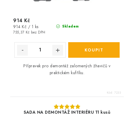
914 Kč
Měrná
914 Kč / 1 ks
Skladem
cena:
755,37 Kč bez DPH
Přípravek pro demontáž zalomených žhavičů v
praktickém kufříku.
Kód:
7233
SADA NA DEMONTÁŽ INTERIÉRU 11 kusů