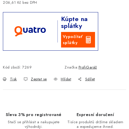
206,61 Kč bez DPH
Měrná cena:
Kúpte na
splátky
Vypočítať
splátky
Kód zboží:
7269
Značka:
ProfiGaráž
Tisk
Zeptat se
Hlídat
Sdílet
Sleva 3% pro registrované
Expresní doručení
Stačí se přihlásit a nakupujete
Tisíce produktů držíme skladem
výhodněji.
a expedujeme ihned.