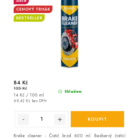
Akce
CENOVÝ TRHÁK
BESTSELLER
84 Kč
125 Kč
Skladem
Měrná
14 Kč / 100 ml
cena:
69,42 Kč bez DPH
Brake cleaner - Čistič brzd 600 ml. Bezbarvý čistící