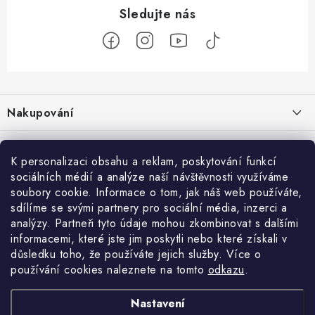
Z
á
Nakupování
p
a
Jak nakupovat
Objednávky
t
K personalizaci obsahu a reklam, poskytování funkcí
Obchodní podmínky
í
sociálních médií a analýze naší návštěvnosti využíváme
Reklamace / vrácení zboží
O nás
soubory cookie. Informace o tom, jak náš web používáte,
Doprava a platba
sdílíme se svými partnery pro sociální média, inzerci a
Použití Dárkové poukázky
Kontakty
Služby
Cookies
analýzy. Partneři tyto údaje mohou zkombinovat s dalšími
informacemi, které jste jim poskytli nebo které získali v
Ochrana osobních údajú
Příběh Profigaráže
Velkoobchod
Profigaráž.sk
Zboží.cz
Heureka.cz
důsledku toho, že používáte jejich služby. Více o
používání cookies naleznete na tomto
odkazu
.
Jak funguje Zásilkovna?
Profi poradna
Montáže strojů a zařízení
LICENCE K FOTOGRAFIÍM
Nastavení