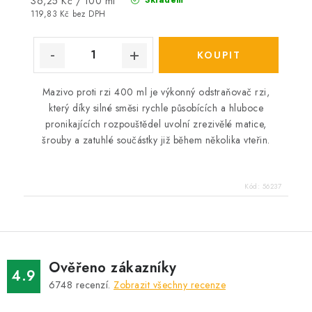
36,25 Kč / 100 ml
cena:
119,83 Kč bez DPH
Mazivo proti rzi 400 ml je výkonný odstraňovač rzi,
který díky silné směsi rychle působících a hluboce
pronikajících rozpouštědel uvolní zrezivělé matice,
šrouby a zatuhlé součástky již během několika vteřin.
Kód:
56237
Ověřeno zákazníky
4.9
6748
recenzí.
Zobrazit všechny recenze