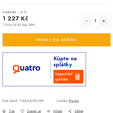
1 363 Kč
–9 %
1 227 Kč
1 014,05 Kč bez DPH
Měrná cena:
PŘIDAT DO KOŠÍKU
Kúpte na
splátky
Vypočítať
splátky
Kód zboží:
100L69/KO/IER
Značka:
Pro.tec
Tisk
Zeptat se
Hlídat
Sdílet