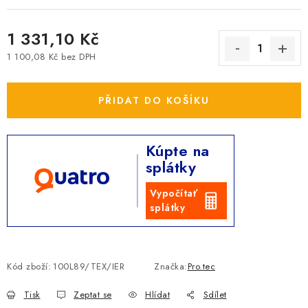
1 331,10 Kč
1 100,08 Kč bez DPH
Měrná cena:
PŘIDAT DO KOŠÍKU
Kúpte na
splátky
Vypočítať
splátky
Kód zboží:
100L89/TEX/IER
Značka:
Pro.tec
Tisk
Zeptat se
Hlídat
Sdílet