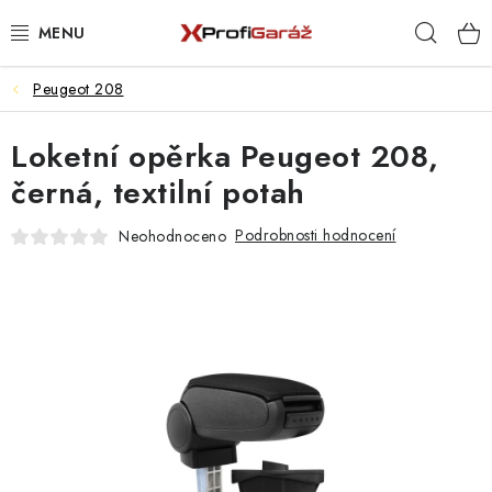
Přejít
Hleda
na
obsah
Peugeot 208
REALIZACE & ŘEŠENÍ
Loketní opěrka Peugeot 208,
AKCE A NOVINKY
černá, textilní potah
VYBAVENÍ PNEUSERVISU
Podrobnosti hodnocení
Neohodnoceno
NÁŘADÍ DLE TYPU OPRAVY
VYBAVENÍ DÍLNY
NÁŘADÍ
ČIŠTĚNÍ A MYTÍ