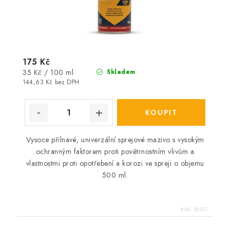
175 Kč
Měrná
35 Kč / 100 ml
Skladem
cena:
144,63 Kč bez DPH
Vysoce přilnavé, univerzální sprejové mazivo s vysokým
ochranným faktorem proti povětrnostním vlivům a
vlastnostmi proti opotřebení a korozi ve spreji o objemu
500 ml.
Kód:
56231