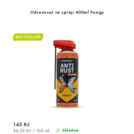
Odrezovač ve spreji 400ml Foxigy
BESTSELLER
145 Kč
Měrná
36,25 Kč / 100 ml
Skladem