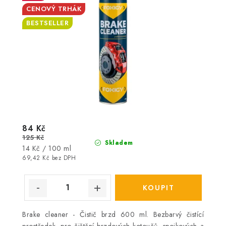
CENOVÝ TRHÁK
BESTSELLER
84 Kč
125 Kč
Skladem
Měrná
14 Kč / 100 ml
cena:
69,42 Kč bez DPH
Brake cleaner - Čistič brzd 600 ml. Bezbarvý čistící
prostředek, pro čištění brzdových kotoučů, spojkových a