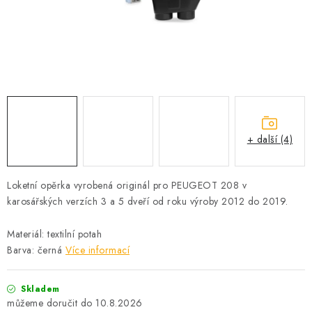
PROFI PORADNA
AUTODOPLŇKY
KRYCÍ PLACHTY - CELTY
BALENÍ A EXPEDICE
+ další (4)
Jak nakupovat
Obchodní podmínky
Doprava a platba
Cookies
Ochrana osobních údajú
Jak funguje Zásilkovna?
Loketní opěrka vyrobená originál pro PEUGEOT 208 v
LICENCE K FOTOGRAFIÍM
Doplňkové služby Profigaráž.cz
karosářských verzích 3 a 5 dveří od roku výroby 2012 do 2019.
Newslleter z Profigaraz.cz
Dárek k objednávce
Materiál: textilní potah
Barva: černá
Více informací
Skladem
10.8.2026