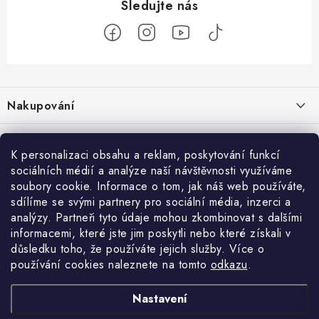
Z
á
Nakupování
p
a
Jak nakupovat
Objednávky
t
K personalizaci obsahu a reklam, poskytování funkcí
Obchodní podmínky
í
sociálních médií a analýze naší návštěvnosti využíváme
Reklamace / vrácení zboží
O nás
soubory cookie. Informace o tom, jak náš web používáte,
Doprava a platba
sdílíme se svými partnery pro sociální média, inzerci a
Použití Dárkové poukázky
Kontakty
Služby
Cookies
analýzy. Partneři tyto údaje mohou zkombinovat s dalšími
informacemi, které jste jim poskytli nebo které získali v
Ochrana osobních údajú
Příběh Profigaráže
Velkoobchod
Profigaráž.sk
Zboží.cz
Heureka.cz
důsledku toho, že používáte jejich služby. Více o
používání cookies naleznete na tomto
odkazu
.
Jak funguje Zásilkovna?
Profi poradna
Montáže strojů a zařízení
LICENCE K FOTOGRAFIÍM
Nastavení
Showroom Prešov