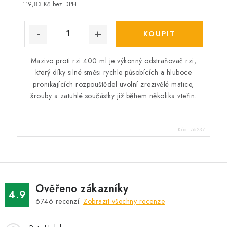
cena:
119,83 Kč bez DPH
Mazivo proti rzi 400 ml je výkonný odstraňovač rzi,
který díky silné směsi rychle působících a hluboce
pronikajících rozpouštědel uvolní zrezivělé matice,
šrouby a zatuhlé součástky již během několika vteřin.
Kód:
56237
Ověřeno zákazníky
4.9
6746
recenzí.
Zobrazit všechny recenze