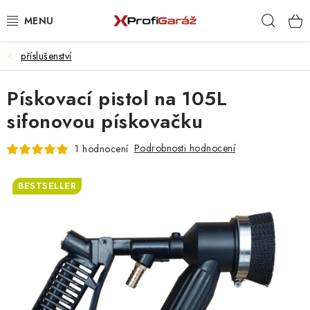
Přejít
Hleda
na
obsah
příslušenství
REALIZACE & ŘEŠENÍ
Pískovací pistol na 105L
AKCE A NOVINKY
sifonovou pískovačku
VYBAVENÍ PNEUSERVISU
Podrobnosti hodnocení
1 hodnocení
NÁŘADÍ DLE TYPU OPRAVY
BESTSELLER
VYBAVENÍ DÍLNY
NÁŘADÍ
ČIŠTĚNÍ A MYTÍ