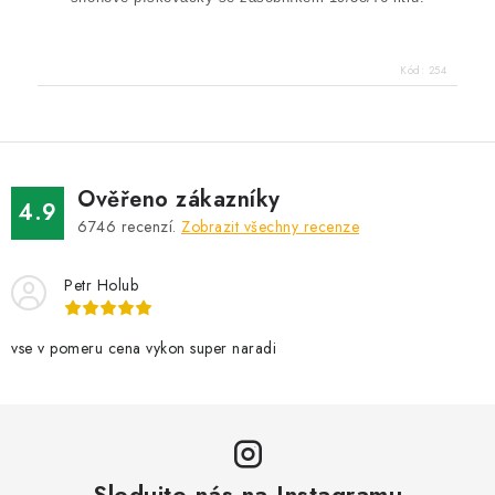
Kód:
254
Ověřeno zákazníky
4.9
6746
recenzí.
Zobrazit všechny recenze
Petr Holub
vse v pomeru cena vykon super naradi
Sledujte nás na Instagramu