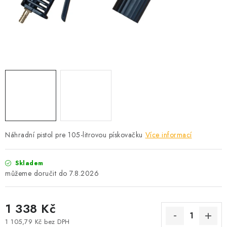
PROFI PORADNA
AUTODOPLŇKY
KRYCÍ PLACHTY - CELTY
BALENÍ A EXPEDICE
Jak nakupovat
Obchodní podmínky
Doprava a platba
Cookies
Ochrana osobních údajú
Jak funguje Zásilkovna?
Náhradní pistol pre 105-litrovou pískovačku
Více informací
LICENCE K FOTOGRAFIÍM
Doplňkové služby Profigaráž.cz
Newslleter z Profigaraz.cz
Dárek k objednávce
Skladem
7.8.2026
1 338 Kč
1 105,79 Kč bez DPH