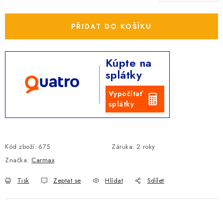
Měrná cena:
PŘIDAT DO KOŠÍKU
Kúpte na
splátky
Vypočítať
splátky
Kód zboží:
675
Záruka
:
2 roky
Značka:
Carmax
Tisk
Zeptat se
Hlídat
Sdílet