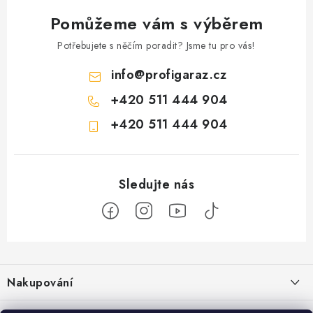
Pomůžeme vám s výběrem
Potřebujete s něčím poradit? Jsme tu pro vás!
info
@
profigaraz.cz
+420 511 444 904
+420 511 444 904
Z
á
Nakupování
p
a
Jak nakupovat