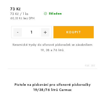
73 Kč
Měrná
73 Kč / 1 ks
Skladem
cena:
60,33 Kč bez DPH
Keramické trysky do sifonové pískovaček se zásobníkem
19, 38 a 76 litrů.
Kód:
305
Pistole na pískování pro sifonové pískovačky
19/38/76 litrů Carmax