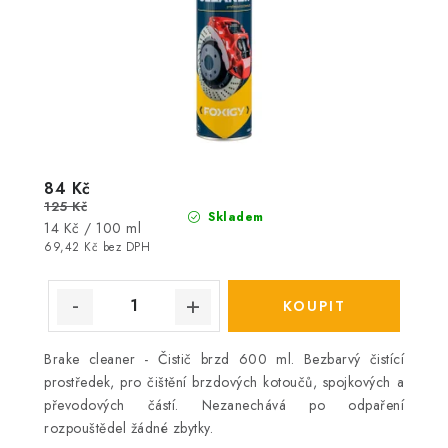
84 Kč
125 Kč
Skladem
Měrná
14 Kč / 100 ml
cena:
69,42 Kč bez DPH
Brake cleaner - Čistič brzd 600 ml. Bezbarvý čistící
prostředek, pro čištění brzdových kotoučů, spojkových a
převodových částí. Nezanechává po odpaření
rozpouštědel žádné zbytky.