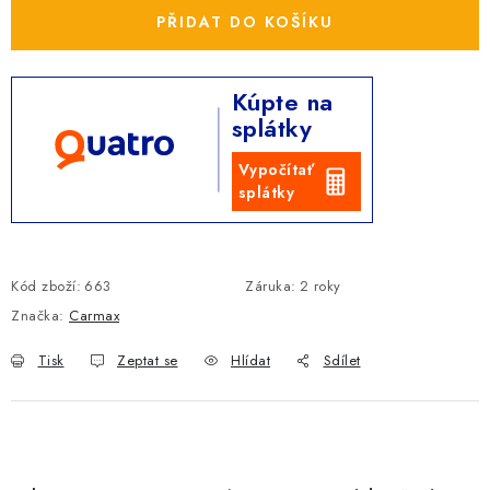
PŘIDAT DO KOŠÍKU
Kúpte na
splátky
Vypočítať
splátky
Kód zboží:
663
Záruka
:
2 roky
Značka:
Carmax
Tisk
Zeptat se
Hlídat
Sdílet