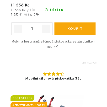
11 556 Kč
Měrná
11 556 Kč / 1 ks
Skladem
cena:
9 550,41 Kč bez DPH
Mobilná bezprašná sifónová pískovačka se zásobníkem
105 litrů
Kód:
80/MOB
Mobilní sifonová pískovačka 38L
BESTSELLER
SHOWROOM Prešov