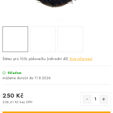
PROFI PORADNA
AUTODOPLŇKY
KRYCÍ PLACHTY - CELTY
BALENÍ A EXPEDICE
Jak nakupovat
Obchodní podmínky
Doprava a platba
Štětec pro 105L pískovačku (náhradní díl)
Více informací
Cookies
Ochrana osobních údajú
Jak funguje Zásilkovna?
LICENCE K FOTOGRAFIÍM
Doplňkové služby Profigaráž.cz
Skladem
Newslleter z Profigaraz.cz
Dárek k objednávce
11.8.2026
250 Kč
206,61 Kč bez DPH
Měrná cena: