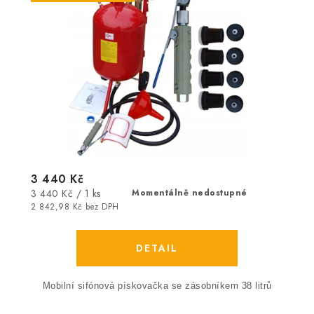
3 440 Kč
Měrná
3 440 Kč / 1 ks
Momentálně nedostupné
cena:
2 842,98 Kč bez DPH
Mobilní sifónová pískovačka
se zásobníkem 38 litrů