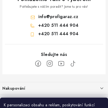
Potřebujete s něčím poradit? Jsme tu pro vás!
info
@
profigaraz.cz
+420 511 444 904
+420 511 444 904
Z
á
Nakupování
p
a
Jak nakupovat
Objednávky
t
K personalizaci obsahu a reklam, poskytování funkcí
Obchodní podmínky