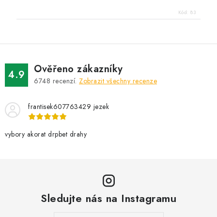
Kód:
83
Ověřeno zákazníky
4.9
6748
recenzí.
Zobrazit všechny recenze
frantisek607763429 jezek
vybory akorat drpbet drahy
Sledujte nás na Instagramu