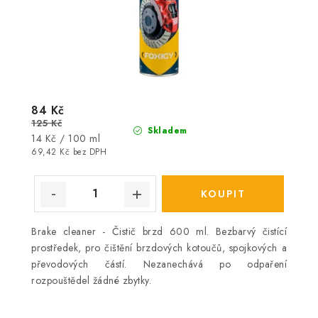
84 Kč
125 Kč
Skladem
Měrná
14 Kč / 100 ml
cena:
69,42 Kč bez DPH
Brake cleaner - Čistič brzd 600 ml. Bezbarvý čistící
prostředek, pro čištění brzdových kotoučů, spojkových a
převodových částí. Nezanechává po odpaření
rozpouštědel žádné zbytky.