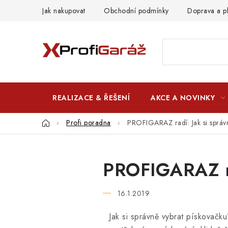
Přejít
Jak nakupovat
Obchodní podmínky
Doprava a p
na
obsah
REALIZACE & ŘEŠENÍ
AKCE A NOVINKY
Domů
Profi poradna
PROFIGARAZ radí: Jak si správ
PROFIGARAZ ra
16.1.2019
Jak si správně vybrat pískovačk