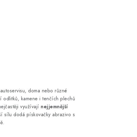
 autoservisu, doma nebo různé
 odlitků, kamene i tenčích plechů
nejčastěji využívají
nejjemnější
ší sílu dodá pískovačky abrazivo s
ě.