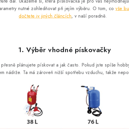
těte dál. Ukážeme si, která pískovačka je pro vás nejvhodnější 
rametry nutné zohledňovat při jejím výběru. O tom, co
vše bu
dočtete iv jiných článcích
, v naší poradně.
1. Výběr vhodné pískovačky
 přesně plánujete pískovat a jak často.
Pokud jste spíše hobby
em nádrže.
Ta má zároveň nižší spotřebu vzduchu, takže nepo