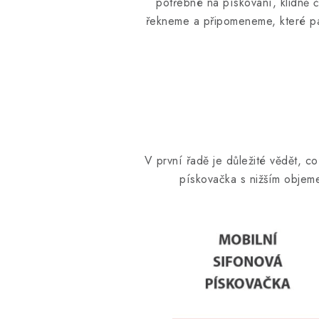
potřebné na pískování, klidně č
řekneme a připomeneme, které pa
V první řadě je důležité vědět, co
pískovačka s nižším objem