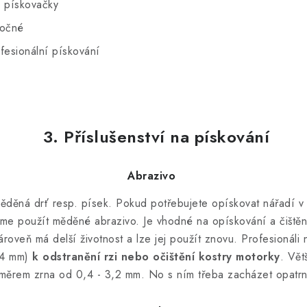
 pískovačky
ročné
fesionální pískování
3. Příslušenství na pískování
Abrazivo
měděná drť resp. písek. Pokud potřebujete opískovat nářadí v
e použít měděné abrazivo. Je vhodné na opískování a čištění
ároveň má delší životnost a lze jej použít znovu. P
rofesionáli 
0,4 mm)
k odstranění rzi nebo očištění kostry motorky
. Vět
měrem zrna od 0,4 - 3,2 mm. No s ním třeba zacházet opatrn