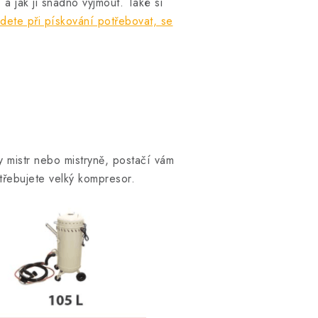
a jak ji snadno vyjmout. Také si
dete při pískování potřebovat, se
 mistr nebo mistryně, postačí vám
třebujete velký kompresor.