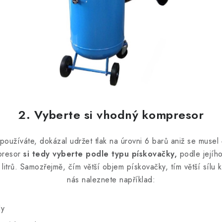
2. Vyberte si vhodný kompresor
 používáte, dokázal udržet tlak na úrovni
6 barů aniž se musel 
presor
si tedy vyberte podle typu pískovačky,
podle jejíh
itrů.
Samozřejmě, čím větší objem pískovačky, tím větší sílu
nás naleznete například:
ly