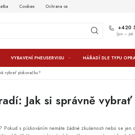
latba
Cookies
Ochrana osobních údajú
Jak funguje Zási
+420 5
(po – pá:
VYBAVENÍ PNEUSERVISU
NÁŘADÍ DLE TYPU OPR
ně vybrať pískovačku?
dí: Jak si správně vybrať
u? Pokud s pískováním nemáte žádné zkušenosti nebo se jen c