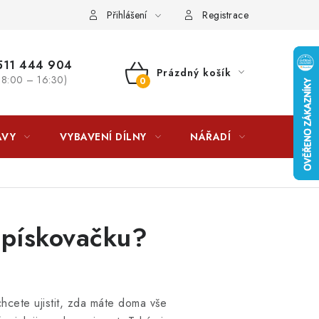
lkovna?
LICENCE K FOTOGRAFIÍM
Doplňkové služby Profiga
Přihlášení
Registrace
11 444 904
Prázdný košík
 8:00 – 16:30)
NÁKUPNÍ
KOŠÍK
AVY
VYBAVENÍ DÍLNY
NÁŘADÍ
ČIŠTĚNÍ
 pískovačku?
hcete ujistit, zda máte doma vše