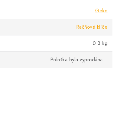
Geko
Račňové klíče
0.3 kg
Položka byla vyprodána…