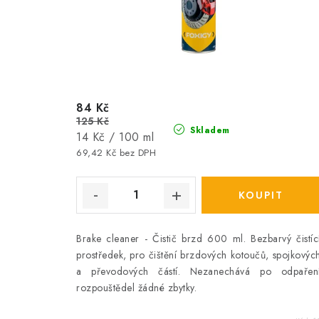
84 Kč
125 Kč
Skladem
Měrná
14 Kč / 100 ml
cena:
69,42 Kč bez DPH
Brake cleaner - Čistič brzd 600 ml. Bezbarvý čistíc
prostředek, pro čištění brzdových kotoučů, spojkovýc
a převodových částí. Nezanechává po odpařen
rozpouštědel žádné zbytky.