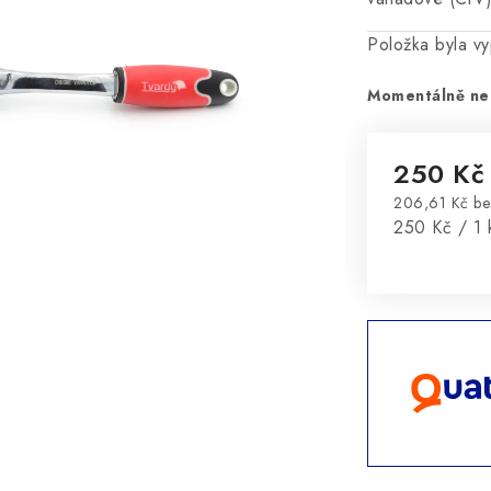
Položka byla 
Momentálně ne
250 Kč
206,61 Kč b
Měrná cena
250 Kč / 1 