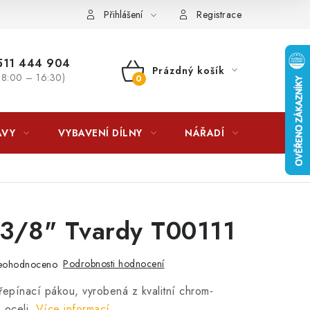
lkovna?
LICENCE K FOTOGRAFIÍM
Doplňkové služby Profiga
Přihlášení
Registrace
11 444 904
Prázdný košík
 8:00 – 16:30)
NÁKUPNÍ
KOŠÍK
AVY
VYBAVENÍ DÍLNY
NÁŘADÍ
ČIŠTĚNÍ
 3/8" Tvardy T00111
Podrobnosti hodnocení
eohodnoceno
epínací pákou, vyrobená z kvalitní chrom-
 oceli.
Více informací