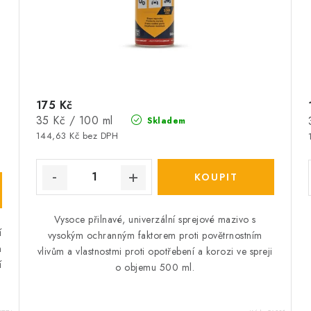
175 Kč
Měrná
35 Kč / 100 ml
Skladem
cena:
144,63 Kč bez DPH
Vysoce přilnavé, univerzální sprejové mazivo s
í
vysokým ochranným faktorem proti povětrnostním
h
vlivům a vlastnostmi proti opotřebení a korozi ve spreji
í
o objemu 500 ml.