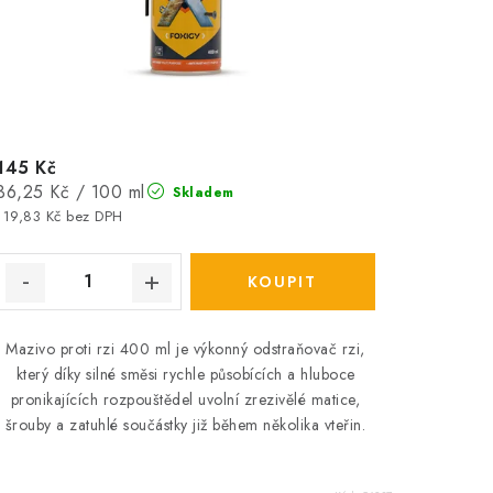
145 Kč
Měrná
36,25 Kč / 100 ml
Skladem
cena:
119,83 Kč bez DPH
Mazivo proti rzi 400 ml je výkonný odstraňovač rzi,
který díky silné směsi rychle působících a hluboce
pronikajících rozpouštědel uvolní zrezivělé matice,
šrouby a zatuhlé součástky již během několika vteřin.