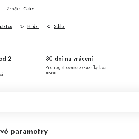
Značka:
Geko
ptat se
Hlídat
Sdílet
od 2
30 dní na vrácení
Pro registrované zákazníky bez
stresu.
ší
vé parametry