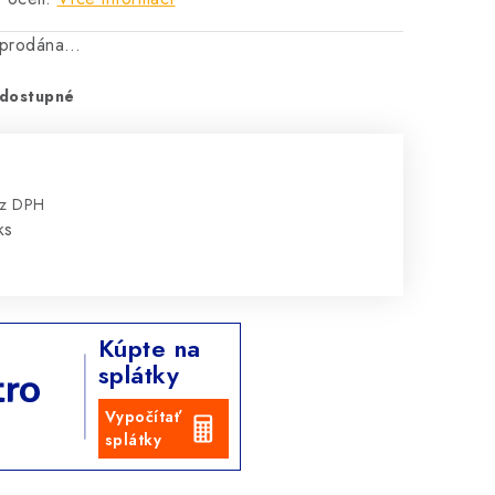
vyprodána…
dostupné
ez DPH
:
ks
Kúpte na
splátky
Vypočítať
splátky