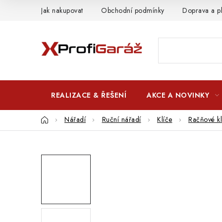
Přejít
Jak nakupovat
Obchodní podmínky
Doprava a p
na
obsah
REALIZACE & ŘEŠENÍ
AKCE A NOVINKY
Domů
Nářadí
Ruční nářadí
Klíče
Račňové kl