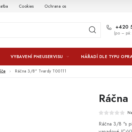
latba
Cookies
Ochrana osobních údajú
Jak funguje Zási
+420 5
(po – pá:
VYBAVENÍ PNEUSERVISU
NÁŘADÍ DLE TYPU OPR
íče
Ráčna 3/8" Tvardy T00111
Ráčna
N
Ráčna 3/8 "s př
vanadové (CrV)