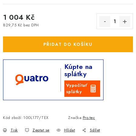
1 004 Kč
829,75 Kč bez DPH
Měrná cena:
PŘIDAT DO KOŠÍKU
Kúpte na
splátky
Vypočítať
splátky
Kód zboží:
100L177/TEX
Značka:
Pro.tec
Tisk
Zeptat se
Hlídat
Sdílet