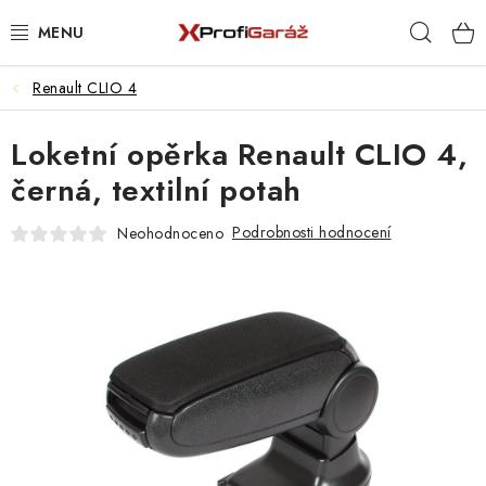
Přejít
Hleda
na
obsah
Renault CLIO 4
REALIZACE & ŘEŠENÍ
Loketní opěrka Renault CLIO 4,
AKCE A NOVINKY
černá, textilní potah
VYBAVENÍ PNEUSERVISU
Podrobnosti hodnocení
Neohodnoceno
NÁŘADÍ DLE TYPU OPRAVY
VYBAVENÍ DÍLNY
NÁŘADÍ
ČIŠTĚNÍ A MYTÍ