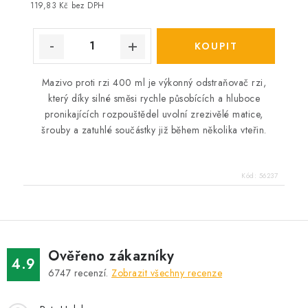
cena:
119,83 Kč bez DPH
Mazivo proti rzi 400 ml je výkonný odstraňovač rzi,
který díky silné směsi rychle působících a hluboce
pronikajících rozpouštědel uvolní zrezivělé matice,
šrouby a zatuhlé součástky již během několika vteřin.
Kód:
56237
Ověřeno zákazníky
4.9
6747
recenzí.
Zobrazit všechny recenze