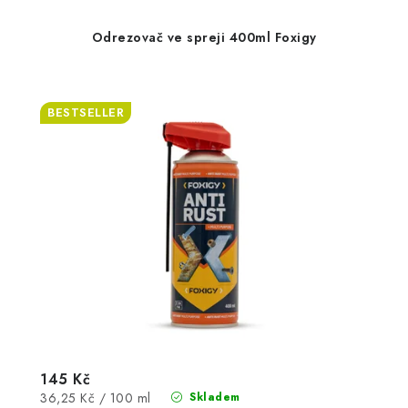
Odrezovač ve spreji 400ml Foxigy
BESTSELLER
145 Kč
Měrná
36,25 Kč / 100 ml
Skladem