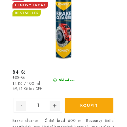
CENOVÝ TRHÁK
BESTSELLER
84 Kč
125 Kč
Skladem
Měrná
14 Kč / 100 ml
cena:
69,42 Kč bez DPH
Brake cleaner - Čistič brzd 600 ml. Bezbarvý čistící
prostředek, pro čištění brzdových kotoučů, spojkových a