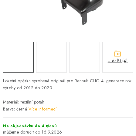
PROFI PORADNA
AUTODOPLŇKY
KRYCÍ PLACHTY - CELTY
BALENÍ A EXPEDICE
+ další (4)
Jak nakupovat
Obchodní podmínky
Doprava a platba
Cookies
Ochrana osobních údajú
Jak funguje Zásilkovna?
Loketní opěrka vyrobená originál pro Renault CLIO 4. generace rok
LICENCE K FOTOGRAFIÍM
Doplňkové služby Profigaráž.cz
výroby od 2012 do 2020.
Newslleter z Profigaraz.cz
Dárek k objednávce
Materiál: textilní potah
Barva: černá
Více informací
Na objednávku do 4 týdnú
16.9.2026