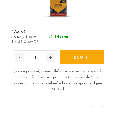
175 Kč
Měrná
35 Kč / 100 ml
Skladem
cena:
144,63 Kč bez DPH
Vysoce přilnavé, univerzální sprejové mazivo s vysokým
ochranným faktorem proti povětrnostním vlivům a
vlastnostmi proti opotřebení a korozi ve spreji o objemu
500 ml.
Kód:
56231