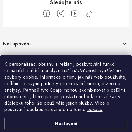
Z
á
Nakupování
p
a
Jak nakupovat
Objednávky
t
K personalizaci obsahu a reklam, poskytování funkcí
Obchodní podmínky
í
sociálních médií a analýze naší návštěvnosti využíváme
Reklamace / vrácení zboží
O nás
soubory cookie. Informace o tom, jak náš web používáte,
Doprava a platba
sdílíme se svými partnery pro sociální média, inzerci a
Použití Dárkové poukázky
Kontakty
Služby
Cookies
analýzy. Partneři tyto údaje mohou zkombinovat s dalšími
informacemi, které jste jim poskytli nebo které získali v
Ochrana osobních údajú
Příběh Profigaráže
Velkoobchod
Profigaráž.sk
Zboží.cz
Heureka.cz
důsledku toho, že používáte jejich služby. Více o
používání cookies naleznete na tomto
odkazu
.
Jak funguje Zásilkovna?
Profi poradna
Montáže strojů a zařízení
LICENCE K FOTOGRAFIÍM
Nastavení
Showroom Prešov