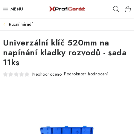
Přejít
Hleda
na
obsah
Ruční nářadí
REALIZACE & ŘEŠENÍ
Univerzální klíč 520mm na
AKCE A NOVINKY
napínání kladky rozvodů - sada
VYBAVENÍ PNEUSERVISU
11ks
NÁŘADÍ DLE TYPU OPRAVY
Podrobnosti hodnocení
Neohodnoceno
VYBAVENÍ DÍLNY
NÁŘADÍ
ČIŠTĚNÍ A MYTÍ