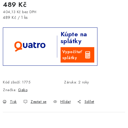
489 Kč
404,13 Kč bez DPH
Měrná cena:
489 Kč / 1 ks
Kúpte na
splátky
Vypočítať
splátky
Kód zboží:
1775
Záruka
:
2 roky
Značka:
Geko
Tisk
Zeptat se
Hlídat
Sdílet