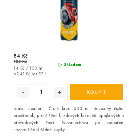
84 Kč
125 Kč
Skladem
Měrná
14 Kč / 100 ml
cena:
69,42 Kč bez DPH
Brake cleaner - Čistič brzd 600 ml. Bezbarvý čistící
prostředek, pro čištění brzdových kotoučů, spojkových a
převodových částí. Nezanechává po odpaření
rozpouštědel žádné zbytky.