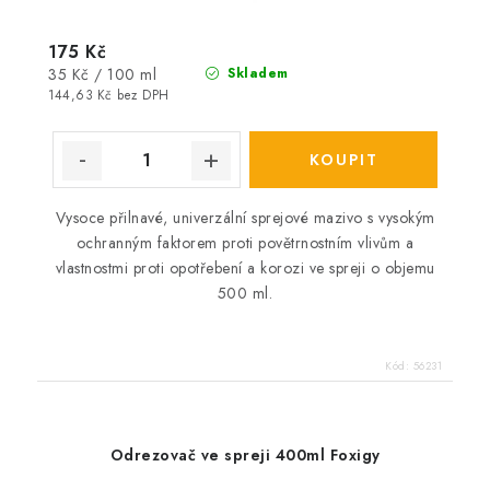
175 Kč
Měrná
35 Kč / 100 ml
Skladem
cena:
144,63 Kč bez DPH
Vysoce přilnavé, univerzální sprejové mazivo s vysokým
ochranným faktorem proti povětrnostním vlivům a
vlastnostmi proti opotřebení a korozi ve spreji o objemu
500 ml.
Kód:
56231
Odrezovač ve spreji 400ml Foxigy