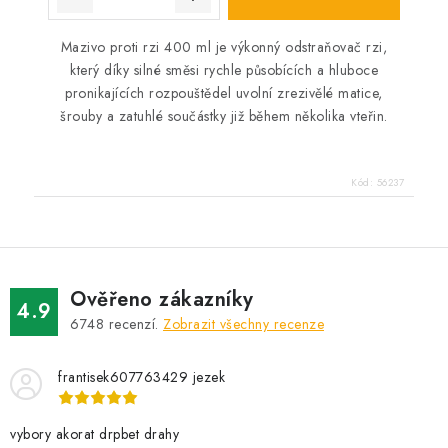
Mazivo proti rzi 400 ml je výkonný odstraňovač rzi,
který díky silné směsi rychle působících a hluboce
pronikajících rozpouštědel uvolní zrezivělé matice,
šrouby a zatuhlé součástky již během několika vteřin.
Kód:
56237
Ověřeno zákazníky
4.9
6748
recenzí.
Zobrazit všechny recenze
frantisek607763429 jezek
vybory akorat drpbet drahy