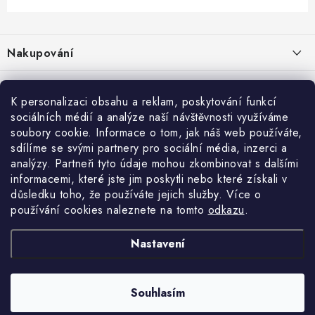
Z
á
Nakupování
p
a
Jak nakupovat
Objednávky
t
K personalizaci obsahu a reklam, poskytování funkcí
Obchodní podmínky
í
sociálních médií a analýze naší návštěvnosti využíváme
Reklamace / vrácení zboží
O nás
soubory cookie. Informace o tom, jak náš web používáte,
Doprava a platba
sdílíme se svými partnery pro sociální média, inzerci a
Použití Dárkové poukázky
Kontakty
Služby
Cookies
analýzy. Partneři tyto údaje mohou zkombinovat s dalšími
informacemi, které jste jim poskytli nebo které získali v
Ochrana osobních údajú
Příběh Profigaráže
Velkoobchod
Profigaráž.sk
Zboží.cz
Heureka.cz
důsledku toho, že používáte jejich služby. Více o
používání cookies naleznete na tomto
odkazu
.
Jak funguje Zásilkovna?
Profi poradna
Montáže strojů a zařízení
LICENCE K FOTOGRAFIÍM
Nastavení
Showroom Prešov
Doplňkové služby Profigaráž.cz
Souhlasím
Newslleter z Profigaraz.cz
Copyright 2026
Profigaraz.cz
. Všechna práva vyhrazena.
Vytvořil Shoptet