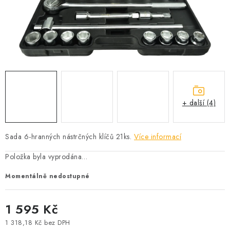
PROFI PORADNA
AUTODOPLŇKY
KRYCÍ PLACHTY - CELTY
BALENÍ A EXPEDICE
+ další (4)
Jak nakupovat
Obchodní podmínky
Doprava a platba
Cookies
Ochrana osobních údajú
Jak funguje Zásilkovna?
Sada 6-hranných nástrčných klíčů 21ks.
Více informací
LICENCE K FOTOGRAFIÍM
Doplňkové služby Profigaráž.cz
Položka byla vyprodána…
Newslleter z Profigaraz.cz
Dárek k objednávce
Momentálně nedostupné
1 595 Kč
1 318,18 Kč bez DPH