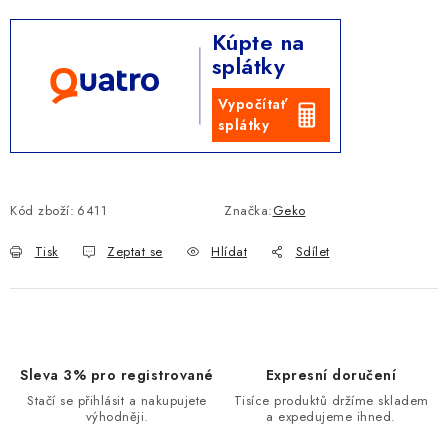
Měrná cena:
Kúpte na
splátky
Vypočítať
splátky
Kód zboží:
6411
Značka:
Geko
Tisk
Zeptat se
Hlídat
Sdílet
Sleva 3% pro registrované
Expresní doručení
Stačí se přihlásit a nakupujete
Tisíce produktů držíme skladem
výhodněji.
a expedujeme ihned.