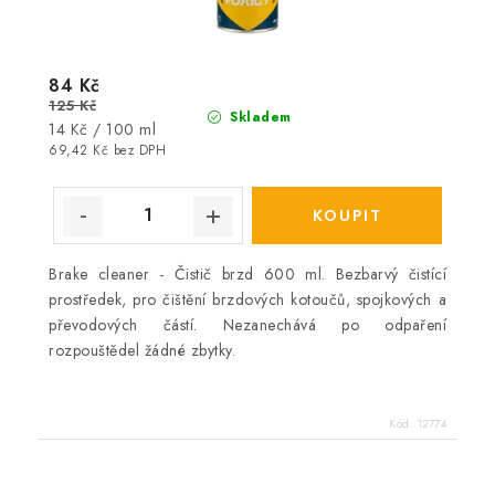
84 Kč
125 Kč
Skladem
Měrná
14 Kč / 100 ml
cena:
69,42 Kč bez DPH
Brake cleaner - Čistič brzd 600 ml. Bezbarvý čistící
prostředek, pro čištění brzdových kotoučů, spojkových a
převodových částí. Nezanechává po odpaření
rozpouštědel žádné zbytky.
Kód:
12774