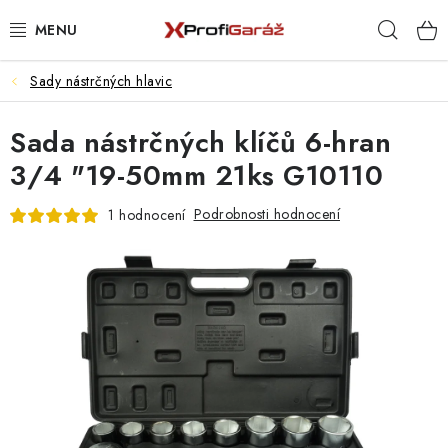
Přejít
Hleda
na
obsah
Sady nástrčných hlavic
REALIZACE & ŘEŠENÍ
Sada nástrčných klíčů 6-hran
AKCE A NOVINKY
3/4 "19-50mm 21ks G10110
VYBAVENÍ PNEUSERVISU
Podrobnosti hodnocení
1 hodnocení
NÁŘADÍ DLE TYPU OPRAVY
VYBAVENÍ DÍLNY
NÁŘADÍ
ČIŠTĚNÍ A MYTÍ