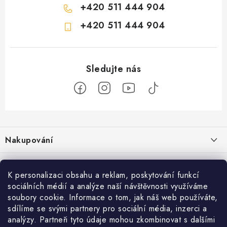
+420 511 444 904
+420 511 444 904
Z
á
Nakupování
p
a
Jak nakupovat
Objednávky
t
K personalizaci obsahu a reklam, poskytování funkcí
Obchodní podmínky
í
Reklamace / vrácení zboží
sociálních médií a analýze naší návštěvnosti využíváme
O nás
soubory cookie. Informace o tom, jak náš web používáte,
Doprava a platba
sdílíme se svými partnery pro sociální média, inzerci a
Použití Dárkové poukázky
Kontakty
Služby
Cookies
analýzy. Partneři tyto údaje mohou zkombinovat s dalšími