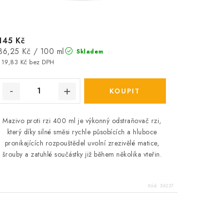
145 Kč
Měrná
36,25 Kč / 100 ml
Skladem
cena:
119,83 Kč bez DPH
Mazivo proti rzi 400 ml je výkonný odstraňovač rzi,
který díky silné směsi rychle působících a hluboce
pronikajících rozpouštědel uvolní zrezivělé matice,
šrouby a zatuhlé součástky již během několika vteřin.
Kód:
56237