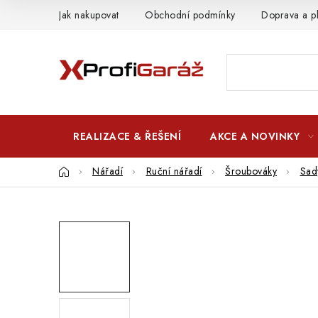
Přejít
Jak nakupovat
Obchodní podmínky
Doprava a p
na
obsah
REALIZACE & ŘEŠENÍ
AKCE A NOVINKY
Domů
Nářadí
Ruční nářadí
Šroubováky
Sad