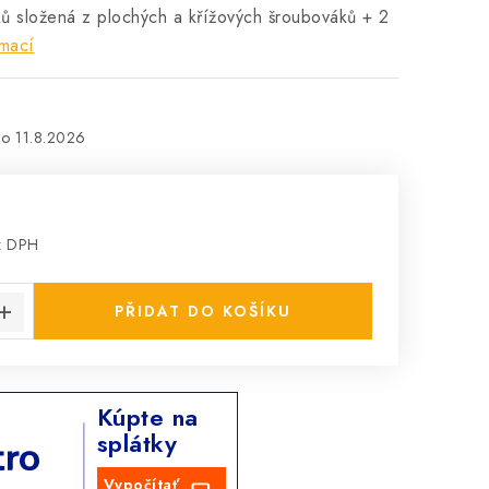
ů složená z plochých a křížových šroubováků + 2
rmací
11.8.2026
z DPH
:
PŘIDAT DO KOŠÍKU
Kúpte na
splátky
Vypočítať