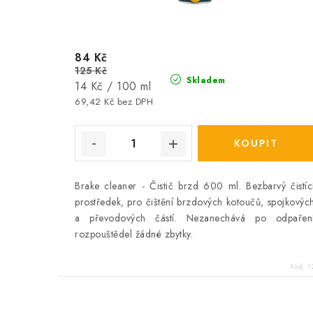
84 Kč
125 Kč
Skladem
Měrná
14 Kč / 100 ml
cena:
69,42 Kč bez DPH
Brake cleaner - Čistič brzd 600 ml. Bezbarvý čistíc
prostředek, pro čištění brzdových kotoučů, spojkovýc
a převodových částí. Nezanechává po odpařen
rozpouštědel žádné zbytky.
Kód:
1