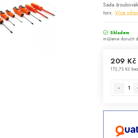
Sada šroubovák
torx.
Více info
Skladem
209 Kč
172,73 Kč be
Měrná cena