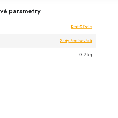
vé parametry
Kraft&Dele
Sady šroubováků
0.9 kg