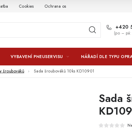
latba
Cookies
Ochrana osobních údajú
Jak funguje Zási
+420 5
(po – pá:
VYBAVENÍ PNEUSERVISU
NÁŘADÍ DLE TYPU OPR
y šroubováků
Sada šroubováků 10ks KD10901
Sada š
KD109
N