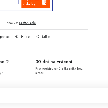
splátky
Značka:
Kraft&Dele
ptat se
Hlídat
Sdílet
od 2
30 dní na vrácení
Pro registrované zákazníky bez
stresu.
ší