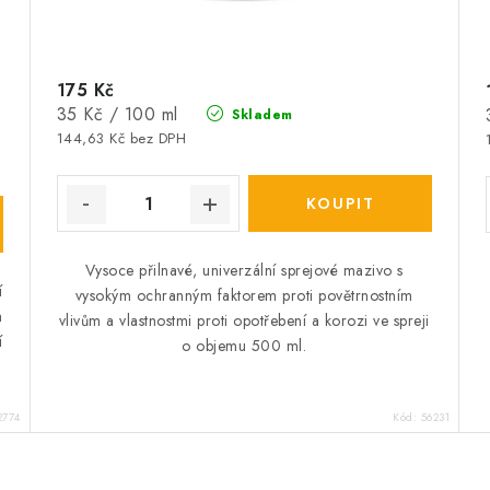
175 Kč
Měrná
35 Kč / 100 ml
Skladem
cena:
144,63 Kč bez DPH
Vysoce přilnavé, univerzální sprejové mazivo s
í
vysokým ochranným faktorem proti povětrnostním
h
vlivům a vlastnostmi proti opotřebení a korozi ve spreji
í
o objemu 500 ml.
2774
Kód:
56231