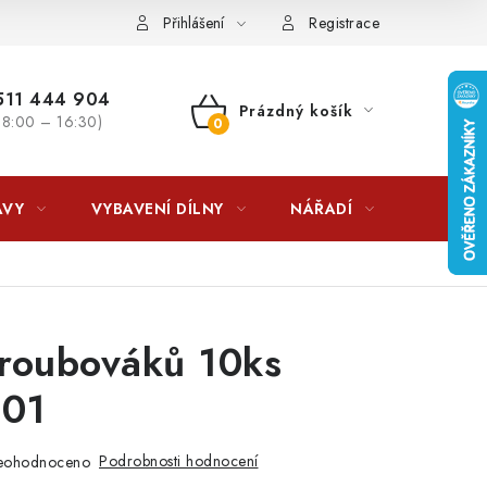
lkovna?
LICENCE K FOTOGRAFIÍM
Doplňkové služby Profiga
Přihlášení
Registrace
11 444 904
Prázdný košík
 8:00 – 16:30)
NÁKUPNÍ
KOŠÍK
AVY
VYBAVENÍ DÍLNY
NÁŘADÍ
ČIŠTĚNÍ
roubováků 10ks
01
Podrobnosti hodnocení
eohodnoceno