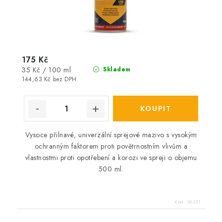
175 Kč
Měrná
35 Kč / 100 ml
Skladem
cena:
144,63 Kč bez DPH
Vysoce přilnavé, univerzální sprejové mazivo s vysokým
ochranným faktorem proti povětrnostním vlivům a
vlastnostmi proti opotřebení a korozi ve spreji o objemu
500 ml.
Kód:
56231