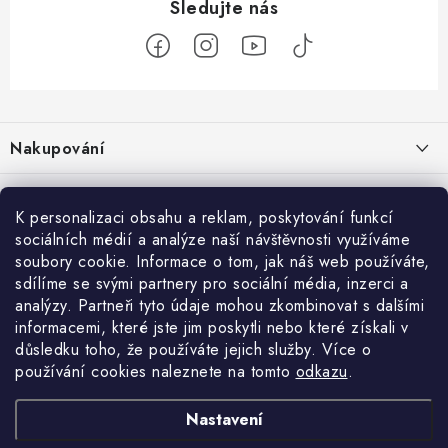
Z
á
Nakupování
p
a
Jak nakupovat
Objednávky
t
K personalizaci obsahu a reklam, poskytování funkcí
Obchodní podmínky
í
sociálních médií a analýze naší návštěvnosti využíváme
Reklamace / vrácení zboží
O nás
soubory cookie. Informace o tom, jak náš web používáte,
Doprava a platba
sdílíme se svými partnery pro sociální média, inzerci a
Použití Dárkové poukázky
Kontakty
Služby
Cookies
analýzy. Partneři tyto údaje mohou zkombinovat s dalšími
informacemi, které jste jim poskytli nebo které získali v
Ochrana osobních údajú
Příběh Profigaráže
Velkoobchod
Profigaráž.sk
Zboží.cz
Heureka.cz
důsledku toho, že používáte jejich služby. Více o
používání cookies naleznete na tomto
odkazu
.
Jak funguje Zásilkovna?
Profi poradna
Montáže strojů a zařízení
LICENCE K FOTOGRAFIÍM
Nastavení
Showroom Prešov