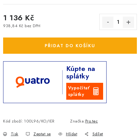
1 136 Kč
938,84 Kč bez DPH
Měrná cena:
PŘIDAT DO KOŠÍKU
Kúpte na
splátky
Vypočítať
splátky
Kód zboží:
100L96/KO/IER
Značka:
Pro.tec
Tisk
Zeptat se
Hlídat
Sdílet