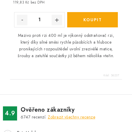
cena:
119,83 Kč bez DPH
Mazivo proti rzi 400 ml je výkonný odstraňovač rzi,
který díky silné směsi rychle působících a hluboce
pronikajících rozpouštědel uvolní zrezivělé matice,
šrouby a zatuhlé součástky již během několika vteřin.
Kód:
56237
Ověřeno zákazníky
4.9
6747
recenzí.
Zobrazit všechny recenze