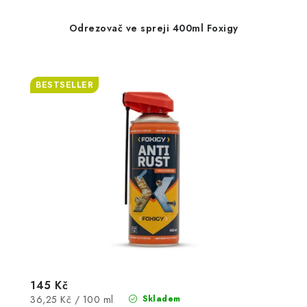
Odrezovač ve spreji 400ml Foxigy
BESTSELLER
145 Kč
Měrná
36,25 Kč / 100 ml
Skladem