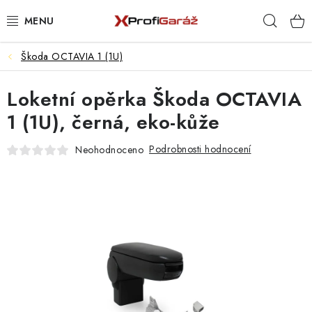
Přejít
Hleda
na
obsah
Škoda OCTAVIA 1 (1U)
REALIZACE & ŘEŠENÍ
Loketní opěrka Škoda OCTAVIA
AKCE A NOVINKY
1 (1U), černá, eko-kůže
VYBAVENÍ PNEUSERVISU
Podrobnosti hodnocení
Neohodnoceno
NÁŘADÍ DLE TYPU OPRAVY
VYBAVENÍ DÍLNY
NÁŘADÍ
ČIŠTĚNÍ A MYTÍ