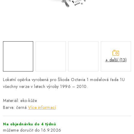
PROFI PORADNA
AUTODOPLŇKY
KRYCÍ PLACHTY - CELTY
BALENÍ A EXPEDICE
+ další (13)
Jak nakupovat
Obchodní podmínky
Doprava a platba
Cookies
Ochrana osobních údajú
Jak funguje Zásilkovna?
Loketní opěrka vyrobená pro Škoda Octavia 1 modelová řada 1U
LICENCE K FOTOGRAFIÍM
Doplňkové služby Profigaráž.cz
všechny verze v letech výroby 1996 – 2010.
Newslleter z Profigaraz.cz
Dárek k objednávce
Materiál: eko-kůže
Barva: černá
Více informací
Na objednávku do 4 týdnú
16.9.2026