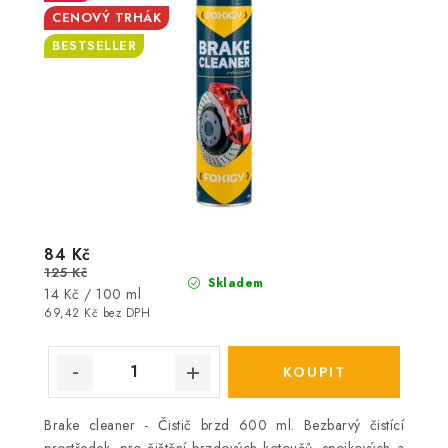
CENOVÝ TRHÁK
BESTSELLER
84 Kč
125 Kč
Skladem
Měrná
14 Kč / 100 ml
cena:
69,42 Kč bez DPH
Brake cleaner - Čistič brzd 600 ml. Bezbarvý čistící
prostředek, pro čištění brzdových kotoučů, spojkových a