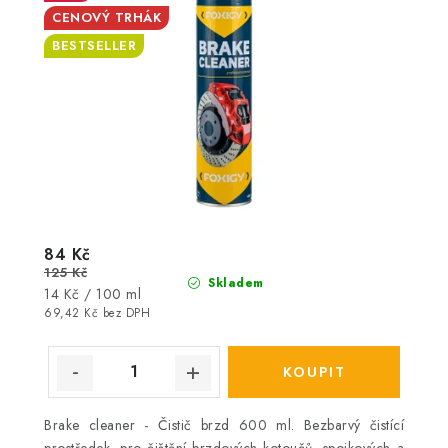
CENOVÝ TRHÁK
BESTSELLER
84 Kč
125 Kč
Skladem
Měrná
14 Kč / 100 ml
cena:
69,42 Kč bez DPH
Brake cleaner - Čistič brzd 600 ml. Bezbarvý čistící
prostředek, pro čištění brzdových kotoučů, spojkových a