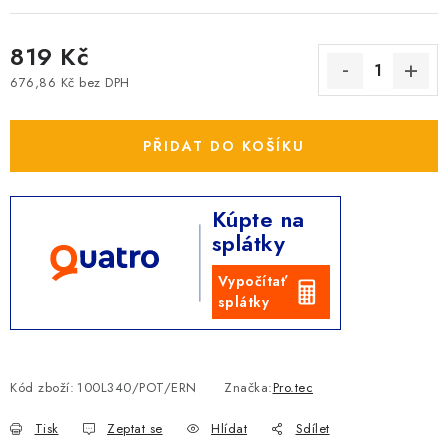
819 Kč
676,86 Kč bez DPH
Měrná cena:
PŘIDAT DO KOŠÍKU
Kúpte na
splátky
Vypočítať
splátky
Kód zboží:
100L340/POT/ERN
Značka:
Pro.tec
Tisk
Zeptat se
Hlídat
Sdílet