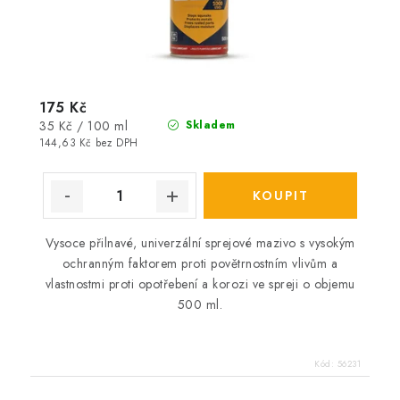
175 Kč
Měrná
35 Kč / 100 ml
Skladem
cena:
144,63 Kč bez DPH
Vysoce přilnavé, univerzální sprejové mazivo s vysokým
ochranným faktorem proti povětrnostním vlivům a
vlastnostmi proti opotřebení a korozi ve spreji o objemu
500 ml.
Kód:
56231