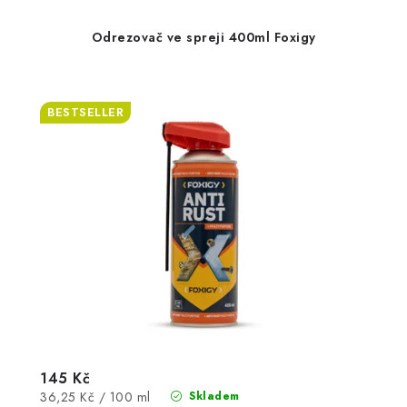
Odrezovač ve spreji 400ml Foxigy
BESTSELLER
145 Kč
Měrná
36,25 Kč / 100 ml
Skladem