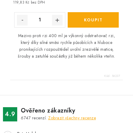
cena:
119,83 Kč bez DPH
Mazivo proti rzi 400 ml je výkonný odstraňovač rzi,
který díky silné směsi rychle působících a hluboce
pronikajících rozpouštědel uvolní zrezivělé matice,
šrouby a zatuhlé součástky již během několika vteřin.
Kód:
56237
Ověřeno zákazníky
4.9
6747
recenzí.
Zobrazit všechny recenze