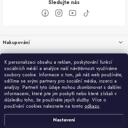
Z
á
Nakupování
p
a
Jak nakupovat
Objednávky
t
K personalizaci obsahu a reklam, poskytování funkcí
Obchodní podmínky
í
sociálních médií a analýze naší návštěvnosti využíváme
Reklamace / vrácení zboží
O nás
soubory cookie. Informace o tom, jak náš web používáte,
Doprava a platba
sdílíme se svými partnery pro sociální média, inzerci a
Použití Dárkové poukázky
Kontakty
Služby
Cookies
analýzy. Partneři tyto údaje mohou zkombinovat s dalšími
informacemi, které jste jim poskytli nebo které získali v
Ochrana osobních údajú
Příběh Profigaráže
Velkoobchod
Profigaráž.sk
Zboží.cz
Heureka.cz
důsledku toho, že používáte jejich služby. Více o
používání cookies naleznete na tomto
odkazu
.
Jak funguje Zásilkovna?
Profi poradna
Montáže strojů a zařízení
LICENCE K FOTOGRAFIÍM
Nastavení
Showroom Prešov