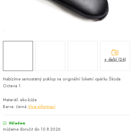
PROFI PORADNA
AUTODOPLŇKY
KRYCÍ PLACHTY - CELTY
BALENÍ A EXPEDICE
+ další (24)
Jak nakupovat
Obchodní podmínky
Doprava a platba
Cookies
Ochrana osobních údajú
Jak funguje Zásilkovna?
Nabízíme samostatný poklop na originální loketní opěrku Škoda
LICENCE K FOTOGRAFIÍM
Doplňkové služby Profigaráž.cz
Octavia 1.
Newslleter z Profigaraz.cz
Dárek k objednávce
Materiál: eko-kůže
Barva: černá
Více informací
Skladem
10.8.2026