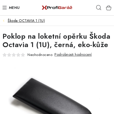
Přejít
Hleda
na
obsah
Škoda OCTAVIA 1 (1U)
REALIZACE & ŘEŠENÍ
Poklop na loketní opěrku Škoda
AKCE A NOVINKY
Octavia 1 (1U), černá, eko-kůže
VYBAVENÍ PNEUSERVISU
Podrobnosti hodnocení
Neohodnoceno
NÁŘADÍ DLE TYPU OPRAVY
VYBAVENÍ DÍLNY
NÁŘADÍ
ČIŠTĚNÍ A MYTÍ