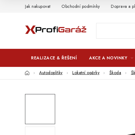
Přejít
Jak nakupovat
Obchodní podmínky
Doprava a p
na
obsah
REALIZACE & ŘEŠENÍ
AKCE A NOVINKY
Domů
Autodoplňky
Loketní opěrky
Škoda
Š