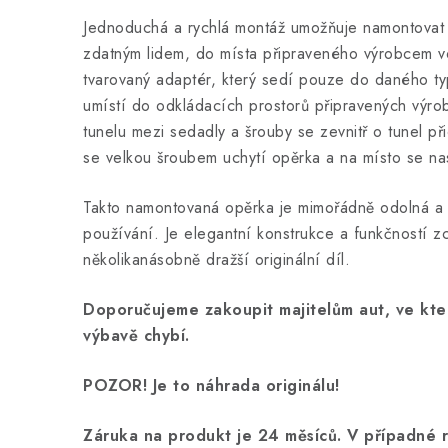
Jednoduchá a rychlá montáž umožňuje namontovat s
zdatným lidem, do místa připraveného výrobcem v
tvarovaný adaptér, který sedí pouze do daného ty
umístí do odkládacích prostorů připravených výro
tunelu mezi sedadly a šrouby se zevnitř o tunel př
se velkou šroubem uchytí opěrka a na místo se nas
Takto namontovaná opěrka je mimořádně odolná a s
používání. Je elegantní konstrukce a funkčností z
několikanásobně dražší originální díl.
Doporučujeme zakoupit majitelům aut, ve kte
výbavě chybí.
POZOR! Je to náhrada originálu!
Záruka na produkt je 24 měsíců. V případné 