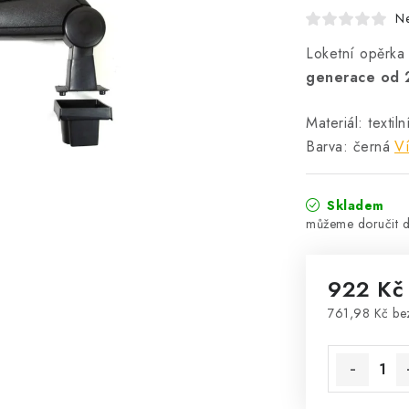
N
Loketní opěrka
generace od 
Materiál: textil
Barva: černá
Ví
Skladem
922 Kč
761,98 Kč b
Měrná cena