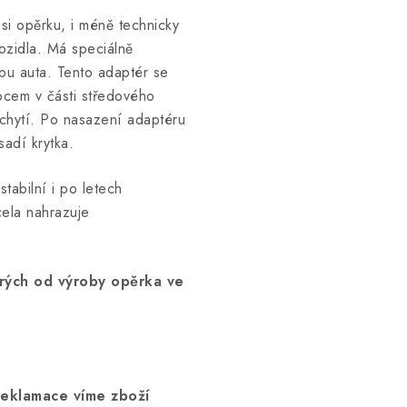
i opěrku, i méně technicky
ozidla. Má speciálně
pu auta. Tento adaptér se
bcem v části středového
ichytí. Po nasazení adaptéru
adí krytka.
tabilní i po letech
cela nahrazuje
rých od výroby opěrka ve
reklamace víme zboží