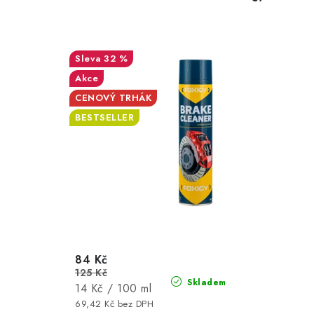
32 %
Akce
CENOVÝ TRHÁK
BESTSELLER
84 Kč
125 Kč
Skladem
Měrná
14 Kč / 100 ml
cena:
69,42 Kč bez DPH