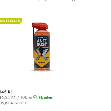
BESTSELLER
145 Kč
Měrná
36,25 Kč / 100 ml
Skladem
cena:
119,83 Kč bez DPH