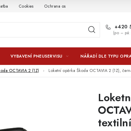
latba
Cookies
Ochrana osobních údajú
Jak funguje Zási
+420 5
(po – pá:
VYBAVENÍ PNEUSERVISU
NÁŘADÍ DLE TYPU OPR
koda OCTAVIA 2 (1Z)
Loketní opěrka Škoda OCTAVIA 2 (1Z), černá,
Loketn
OCTAVI
textiln