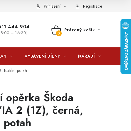
lkovna?
LICENCE K FOTOGRAFIÍM
Doplňkové služby Profiga
Přihlášení
Registrace
11 444 904
Prázdný košík
 8:00 – 16:30)
NÁKUPNÍ
KOŠÍK
AVY
VYBAVENÍ DÍLNY
NÁŘADÍ
ČIŠTĚNÍ
 textilní potah
í opěrka Škoda
A 2 (1Z), černá,
í potah