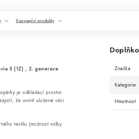
e
Související produkty
Doplňko
Značka
ia II (1Z) , 2. generace
Kategorie
 opěrky je odkládací prostor
jistí, že uvnitř uložené věci
Hmotnost
ného textilu (možnost volby