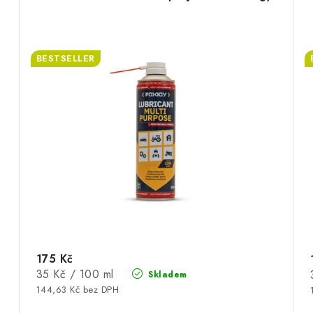
BESTSELLER
175 Kč
Měrná
35 Kč / 100 ml
Skladem
cena:
144,63 Kč bez DPH