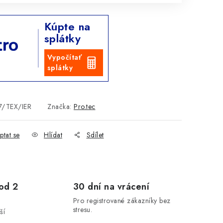
Kúpte na
splátky
Vypočítať
splátky
7/TEX/IER
Značka:
Pro.tec
ptat se
Hlídat
Sdílet
od 2
30 dní na vrácení
Pro registrované zákazníky bez
stresu.
ší