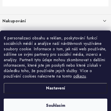
Z
á
Nakupování
p
a
Jak nakupovat
Objednávky
t
K personalizaci obsahu a reklam, poskytování funkcí
Obchodní podmínky
í
Reklamace / vrácení zboží
sociálních médií a analýze naší návštěvnosti využíváme
O nás
soubory cookie. Informace o tom, jak náš web používáte,
Doprava a platba
sdílíme se svými partnery pro sociální média, inzerci a
Použití Dárkové poukázky
Kontakty
Služby
Cookies
analýzy. Partneři tyto údaje mohou zkombinovat s dalšími
informacemi, které jste jim poskytli nebo které získali v
Ochrana osobních údajú
Příběh Profigaráže
Velkoobchod
Profigaráž.sk
Zboží.cz
Heureka.cz
důsledku toho, že používáte jejich služby. Více o
používání cookies naleznete na tomto
odkazu
.
Jak funguje Zásilkovna?
Profi poradna
Montáže strojů a zařízení
LICENCE K FOTOGRAFIÍM
Nastavení
Showroom Prešov
Doplňkové služby Profigaráž.cz
Souhlasím
Newslleter z Profigaraz.cz
Copyright 2026
Profigaraz.cz
. Všechna práva vyhrazena.
Vytvořil Shoptet