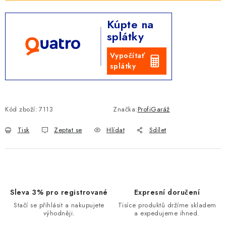
Kúpte na
splátky
Vypočítať
splátky
Kód zboží:
7113
Značka:
ProfiGaráž
Tisk
Zeptat se
Hlídat
Sdílet
Sleva 3% pro registrované
Expresní doručení
Stačí se přihlásit a nakupujete
Tisíce produktů držíme skladem
výhodněji.
a expedujeme ihned.