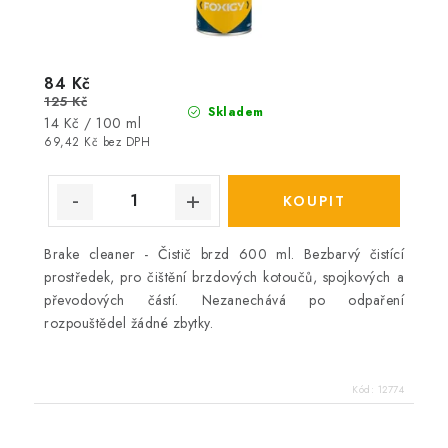
84 Kč
125 Kč
Skladem
Měrná
14 Kč / 100 ml
cena:
69,42 Kč bez DPH
Brake cleaner - Čistič brzd 600 ml. Bezbarvý čistící
prostředek, pro čištění brzdových kotoučů, spojkových a
převodových částí. Nezanechává po odpaření
rozpouštědel žádné zbytky.
Kód:
12774