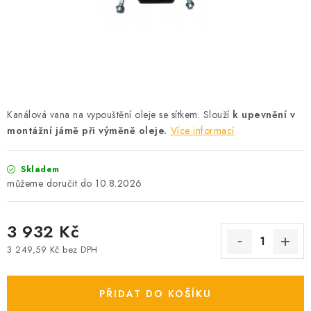
PROFI PORADNA
AUTODOPLŇKY
KRYCÍ PLACHTY - CELTY
BALENÍ A EXPEDICE
Kanálová vana na vypouštění oleje se sítkem. Slouží
k upevnění v
montážní jámě při výměně oleje.
Více informací
Jak nakupovat
Obchodní podmínky
Doprava a platba
Cookies
Skladem
Ochrana osobních údajú
Jak funguje Zásilkovna?
10.8.2026
LICENCE K FOTOGRAFIÍM
Doplňkové služby Profigaráž.cz
Newslleter z Profigaraz.cz
Dárek k objednávce
3 932 Kč
3 249,59 Kč bez DPH
Měrná cena:
PŘIDAT DO KOŠÍKU