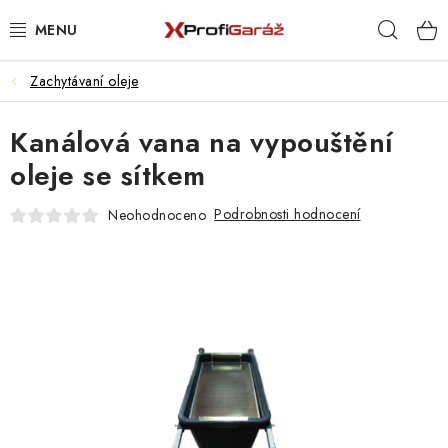
Přejít
Hleda
na
obsah
Zachytávaní oleje
REALIZACE & ŘEŠENÍ
Kanálová vana na vypouštění
AKCE A NOVINKY
oleje se sítkem
VYBAVENÍ PNEUSERVISU
Podrobnosti hodnocení
Neohodnoceno
NÁŘADÍ DLE TYPU OPRAVY
VYBAVENÍ DÍLNY
NÁŘADÍ
ČIŠTĚNÍ A MYTÍ