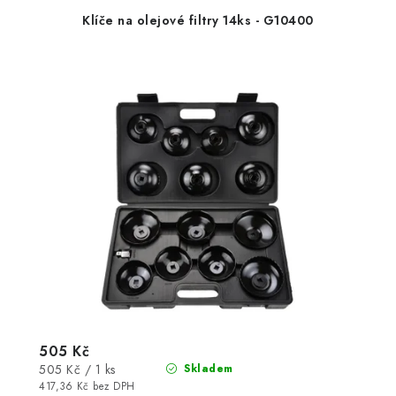
Klíče na olejové filtry 14ks - G10400
505 Kč
Měrná
505 Kč / 1 ks
Skladem
cena:
417,36 Kč bez DPH