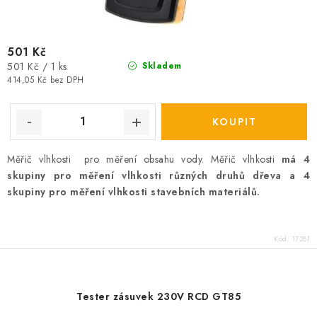
501 Kč
Měrná
501 Kč / 1 ks
Skladem
cena:
414,05 Kč bez DPH
Měřič vlhkosti pro měření obsahu vody. Měřič vlhkosti
má 4
skupiny pro měření vlhkosti různých druhů dřeva a 4
skupiny pro měření vlhkosti stavebních materiálů.
Kód:
17281
Tester zásuvek 230V RCD GT85