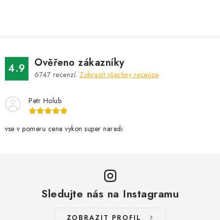
O
v
l
á
d
Ověřeno zákazníky
a
4.9
6747
recenzí.
Zobrazit všechny recenze
c
í
Petr Holub
p
r
v
vse v pomeru cena vykon super naradi
k
y
v
ý
Sledujte nás na Instagramu
p
i
s
ZOBRAZIT PROFIL