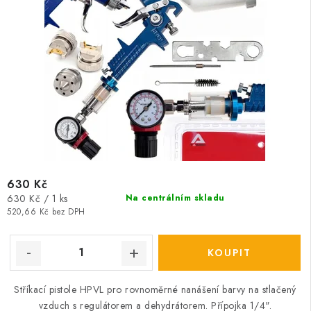
630 Kč
Měrná
630 Kč / 1 ks
Na centrálním skladu
cena:
520,66 Kč bez DPH
Stříkací pistole HPVL pro rovnoměrné nanášení barvy na stlačený
vzduch s regulátorem a dehydrátorem. Přípojka 1/4".