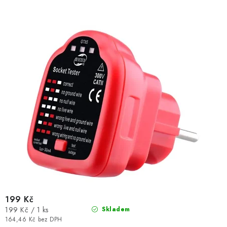
199 Kč
Měrná
199 Kč / 1 ks
Skladem
cena:
164,46 Kč bez DPH