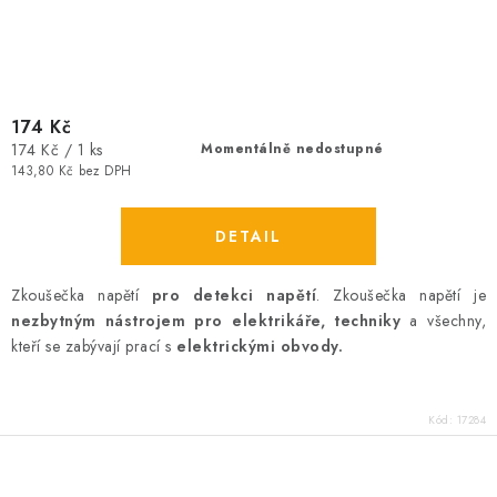
174 Kč
Měrná
174 Kč / 1 ks
Momentálně nedostupné
cena:
143,80 Kč bez DPH
Zkoušečka napětí
pro detekci napětí
. Zkoušečka napětí je
nezbytným nástrojem pro elektrikáře, techniky
a všechny,
kteří se zabývají prací s
elektrickými obvody.
Kód:
17284